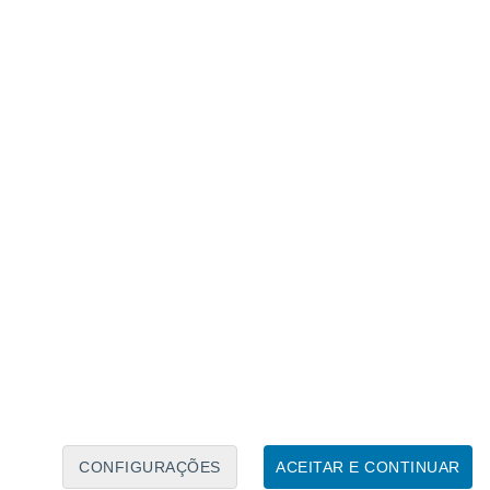
Calendário Lunar
Seg
Ter
Qua
Qui
Sex
Sáb
Domo
7
8
9
10
11
12
13
14
15
16
17
18
19
20
CONFIGURAÇÕES
ACEITAR E CONTINUAR