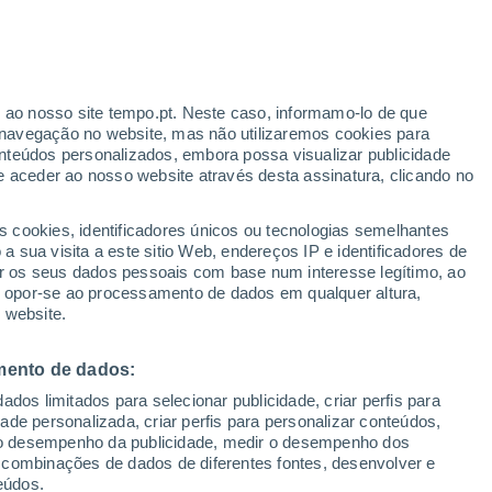
r ao nosso site tempo.pt. Neste caso, informamo-lo de que
navegação no website, mas não utilizaremos cookies para
nteúdos personalizados, embora possa visualizar publicidade
e aceder ao nosso website através desta assinatura, clicando no
 até
s cookies, identificadores únicos ou tecnologias semelhantes
 sua visita a este sitio Web, endereços IP e identificadores de
r os seus dados pessoais com base num interesse legítimo, ao
ura
Radar de Chuva
Satélites
Modelos
ou opor-se ao processamento de dados em qualquer altura,
 website.
mento de dados:
egunda
Terça
Quarta
Quinta
dos limitados para selecionar publicidade, criar perfis para
10 Ago.
11 Ago.
12 Ago.
13 Ago.
idade personalizada, criar perfis para personalizar conteúdos,
ir o desempenho da publicidade, medir o desempenho dos
 combinações de dados de diferentes fontes, desenvolver e
eúdos.