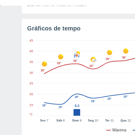
Luz da manhã restante
7h31m
Gráficos de tempo
45
40
36°
35°
34°
35
33°
32°
30°
30
25
20
20°
20°
19°
18°
15
16°
5.3
15°
°C
Sex
7
Sáb
8
Dom
9
Seg
10
Ter
11
Qua
12
Máxima