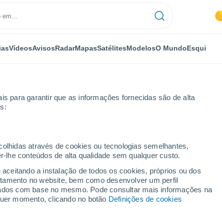
ias
Vídeos
Avisos
Radar
Mapas
Satélites
Modelos
O Mundo
Esqui
is para garantir que as informações fornecidas são de alta
s:
Pierrefitte-sur-Loire
ecolhidas através de cookies ou tecnologias semelhantes,
er-lhe conteúdos de alta qualidade sem qualquer custo.
ur-Loire
e aceitando a instalação de todos os cookies, próprios ou dos
rtamento no website, bem como desenvolver um perfil
...
lizados com base no mesmo. Pode consultar mais informações na
lquer momento, clicando no botão
Definições de cookies
Por horas
Céu limpo nas próximas horas