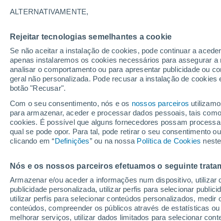
28°
ALTERNATIVAMENTE,
Rejeitar tecnologias semelhantes a cookie
UV
7 Alto
Se não aceitar a instalação de cookies, pode continuar a acede
Sensação de 27°
FPS
15-25
apenas instalaremos os cookies necessários para assegurar a 
analisar o comportamento ou para apresentar publicidade ou co
geral não personalizada. Pode recusar a instalação de cookies 
botão "Recusar".
Última hora
Aviso amarelo de tempo quente neste distrito:
Com o seu consentimento, nós e os
nossos parceiros
utilizamo
39 ºC e noites tropicais; saiba até quando
para armazenar, aceder e processar dados pessoais, tais como a
cookies. É possível que alguns fornecedores possam processa
O Tempo 1 - 7 Dias
Atualidade
Mapas de temperat
qual se pode opor. Para tal, pode retirar o seu consentimento 
clicando em “
Definições
” ou na nossa
Política de Cookies
neste
Nós e os nossos parceiros efetuamos o seguinte trata
Amanhã
Domingo
S
Hoje
Armazenar e/ou aceder a informações num dispositivo, utilizar da
8 Ago.
9 Ago.
7 Ago.
publicidade personalizada, utilizar perfis para selecionar public
utilizar perfis para selecionar conteúdos personalizados, med
conteúdos, compreender os públicos através de estatísticas ou
melhorar serviços, utilizar dados limitados para selecionar cont
70%