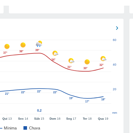
60
39°
38°
37°
34°
40
32°
31°
30°
20
22°
22°
22°
21°
19°
18°
17°
0.2
mm
Qui
13
Sex
14
Sáb
15
Dom
16
Seg
17
Ter
18
Qua
19
Mínima
Chuva