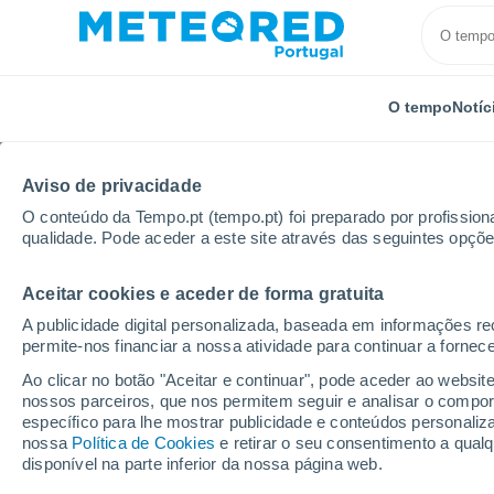
O tempo
Notíc
Aviso de privacidade
O conteúdo da Tempo.pt (tempo.pt) foi preparado por profissiona
qualidade. Pode aceder a este site através das seguintes opçõe
Aceitar cookies e aceder de forma gratuita
Início
França
Auvérnia-Ródano-Alpes
Allier
A publicidade digital personalizada, baseada em informações r
permite-nos financiar a nossa atividade para continuar a fornec
Tempo em Pierrefitte-s
Ao clicar no botão "Aceitar e continuar", pode aceder ao websit
nossos parceiros, que nos permitem seguir e analisar o compo
14:10
Sexta
específico para lhe mostrar publicidade e conteúdos persona
nossa
Política de Cookies
e retirar o seu consentimento a qua
disponível na parte inferior da nossa página web.
Limpo