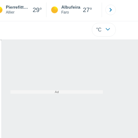
Pierrefitte-sur-Loire
Albufeira
Lisboa
29°
27°
Allier
Faro
Lisboa
°C