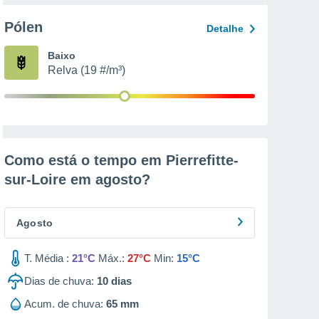
Pólen
Detalhe
Baixo
Relva (19 #/m³)
Como está o tempo em Pierrefitte-
sur-Loire em
agosto
?
Agosto
T. Média :
21°C
Máx.:
27°C
Min:
15°C
Dias de chuva:
10
dias
Acum. de chuva:
65 mm