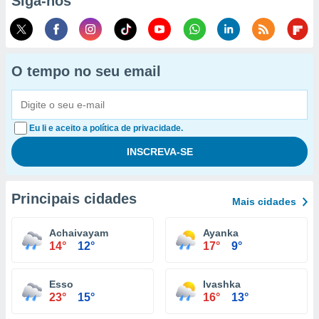
Siga-nos
O tempo no seu email
Eu li e aceito a política de privacidade.
Principais cidades
Mais cidades
Achaivayam
Ayanka
14°
12°
17°
9°
Esso
Ivashka
23°
15°
16°
13°