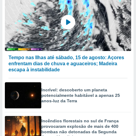
Tempo nas Ilhas até sábado, 15 de agosto: Açores
enfrentam dias de chuva e aguaceiros; Madeira
escapa à instabilidade
Incrível: descoberto um planeta
potencialmente habitável a apenas 25
anos-luz da Terra
Incêndios florestais no sul de França
provocaram explosão de mais de 400
bombas não detonadas da Segunda