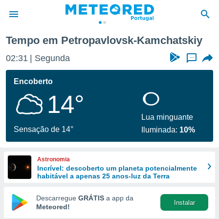
iy
Tempo em Petropavlovsk-Kamchatskiy
de
02:31
Segunda
...
 da
empo.pt) foi
Encoberto
or
14°
is para
e as
 fornecidas
Lua minguante
 qualidade.
Sensação de 14°
Iluminada:
10%
r a este
s das
opções:
Astronomia
Incrível: descoberto um planeta potencialmente
ookies e
habitável a apenas 25 anos-luz da Terra
 forma
Descarregue
GRÁTIS
a app da
Instalar
e digital
Meteored!
da,