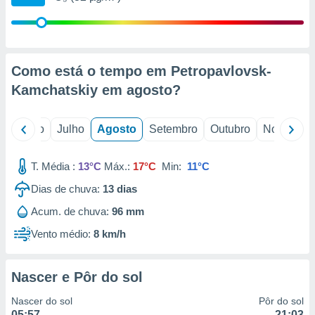
conteúdos.
ção
ão através
Como está o tempo em Petropavlovsk-
de
Kamchatskiy em
agosto
?
,
 e
o
Junho
Julho
Agosto
Setembro
Outubro
Novembro
dos,
publicidade
s, estudos
T. Média :
13°C
Máx.:
17°C
Min:
11°C
a e
mento de
Dias de chuva:
13
dias
Acum. de chuva:
96 mm
ossos 1199
eiros
Vento médio:
8 km/h
Nascer e Pôr do sol
Nascer do sol
Pôr do sol
05:57
21:03