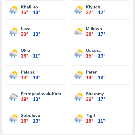
Khailino
Klyuchi
16°
10°
22°
12°
Lazo
Milkovo
20°
13°
28°
17°
Okla
Ossora
16°
11°
15°
13°
Palana
Paren
13°
10°
14°
10°
Petropavlovsk-Kamchatskiy
Sharomy
19°
13°
26°
17°
Sobolevo
Tigil
16°
13°
18°
11°