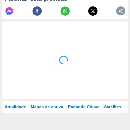
Atualidade
Mapas de chuva
Radar de Chuva
Satélites
M