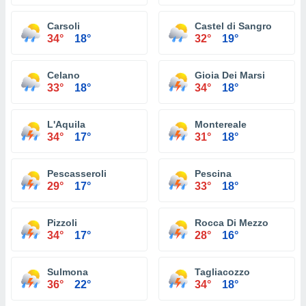
Carsoli
Castel di Sangro
34°
18°
32°
19°
Celano
Gioia Dei Marsi
33°
18°
34°
18°
L'Aquila
Montereale
34°
17°
31°
18°
Pescasseroli
Pescina
29°
17°
33°
18°
Pizzoli
Rocca Di Mezzo
34°
17°
28°
16°
Sulmona
Tagliacozzo
36°
22°
34°
18°