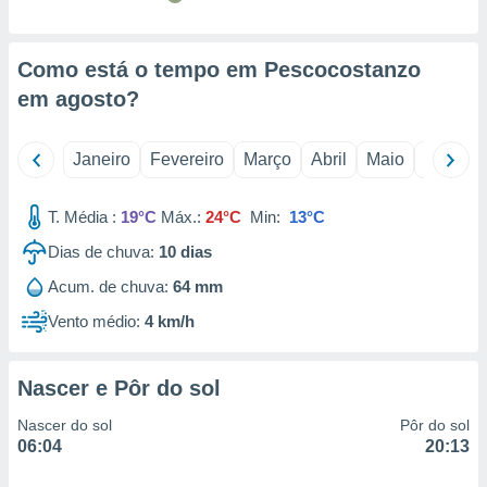
 para
a, utilizar
Como está o tempo em Pescocostanzo
selecionar
em
agosto
?
a, criar
personalizar
tilizar
Janeiro
Fevereiro
Março
Abril
Maio
Junho
selecionar
T. Média :
19°C
Máx.:
24°C
Min:
13°C
dos, medir
nho da
Dias de chuva:
10
dias
, medir o
o dos
Acum. de chuva:
64 mm
Vento médio:
4 km/h
r os
ravés de
s ou
Nascer e Pôr do sol
s de dados
es fontes,
Nascer do sol
Pôr do sol
 e melhorar
06:04
20:13
ilizar dados
ara