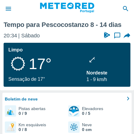
ma semana
Tempo para Pescocostanzo 8 - 14 dias
de
20:34
Sábado
...
 da
empo.pt) foi
Limpo
or
17°
is para
e as
 fornecidas
Nordeste
 qualidade.
Sensação de 17°
1
9 km/h
r a este
s das
opções:
Boletim de neve
ookies e
Pistas abertas
Elevadores
 forma
0 / 9
0 / 5
e digital
Km esquiáveis
Neve
0 / 8
0 cm
da,