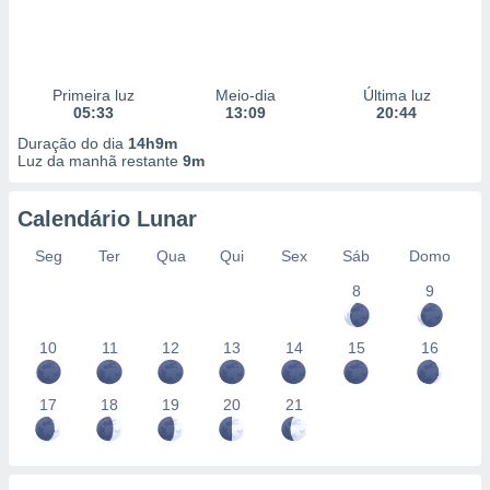
conteúdos.
ção
Primeira luz
Meio-dia
Última luz
ão através
05:33
13:09
20:44
de
,
Duração do dia
14h9m
 e
Luz da manhã restante
9m
dos,
Calendário Lunar
publicidade
s, estudos
Seg
Ter
Qua
Qui
Sex
Sáb
Domo
a e
mento de
8
9
ossos 1199
10
11
12
13
14
15
16
eiros
17
18
19
20
21