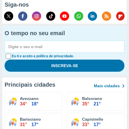
Siga-nos
O tempo no seu email
Eu li e aceito a política de privacidade.
Principais cidades
Mais cidades
Avezzano
Balsorano
34°
18°
35°
21°
Barisciano
Capistrello
31°
17°
33°
17°