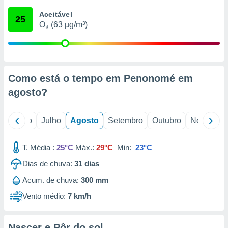
conteúdos.
Aceitável
25
O₃ (63 µg/m³)
ção
ão através
de
,
 e
Como está o tempo em Penonomé em
agosto
?
dos,
publicidade
s, estudos
o
Junho
Julho
Agosto
Setembro
Outubro
Novembro
a e
mento de
T. Média :
25°C
Máx.:
29°C
Min:
23°C
ossos 1199
Dias de chuva:
31
dias
eiros
Acum. de chuva:
300 mm
Vento médio:
7 km/h
Nascer e Pôr do sol