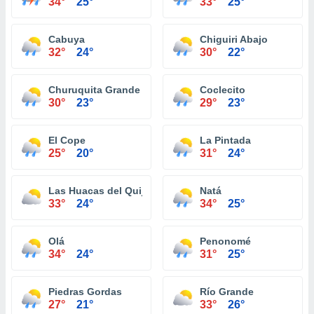
34°
25°
33°
25°
Cabuya
Chiguiri Abajo
32°
24°
30°
22°
Churuquita Grande
Coclecito
30°
23°
29°
23°
El Cope
La Pintada
25°
20°
31°
24°
Las Huacas del Quije
Natá
33°
24°
34°
25°
Olá
Penonomé
34°
24°
31°
25°
Piedras Gordas
Río Grande
27°
21°
33°
26°