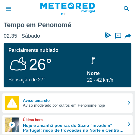
Tempo em Penonomé
de
02:35
Sábado
...
 da
empo.pt) foi
Parcialmente nublado
or
26°
is para
e as
 fornecidas
Norte
 qualidade.
Sensação de 27°
22
42 km/h
r a este
s das
opções:
Aviso amarelo
Aviso moderado por outros em Penonomé hoje
ookies e
 forma
Última hora
e digital
Hoje e amanhã poeiras do Saara “invadem”
Portugal: risco de trovoadas no Norte e Centro
da,