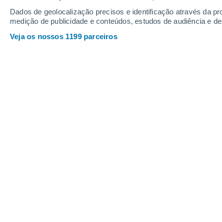
14
-
39
km/h
13
-
36
km/h
13
14
-
37
km/h
Dados de geolocalização precisos e identificação através da pr
medição de publicidade e conteúdos, estudos de audiência e d
Veja os nossos 1199 parceiros
Tempo em Pedraça Hoje
, 9 de agosto
Nuvens dispersa
26°
13:00
Sensação T.
27°
Nuvens dispersa
27°
14:00
Sensação T.
27°
Limpo
28°
15:00
Sensação T.
28°
Limpo
28°
16:00
Sensação T.
28°
Limpo
28°
17:00
Sensação T.
28°