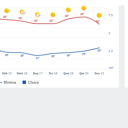
35°
7.5
34°
34°
33°
32°
32°
32°
5
20°
2.5
19°
18°
18°
18°
18°
17°
mm
Sáb
15
Dom
16
Seg
17
Ter
18
Qua
19
Qui
20
Sex
21
Mínima
Chuva