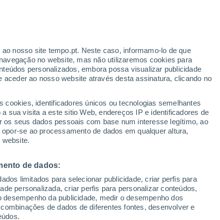
r ao nosso site tempo.pt. Neste caso, informamo-lo de que
navegação no website, mas não utilizaremos cookies para
nteúdos personalizados, embora possa visualizar publicidade
e aceder ao nosso website através desta assinatura, clicando no
Radar de Chuva
Satélites
Modelos
s cookies, identificadores únicos ou tecnologias semelhantes
 sua visita a este sitio Web, endereços IP e identificadores de
r os seus dados pessoais com base num interesse legítimo, ao
ou opor-se ao processamento de dados em qualquer altura,
Quarta
Quinta
Sexta
Sábado
 website.
12 Ago.
13 Ago.
14 Ago.
15 Ago.
mento de dados:
dos limitados para selecionar publicidade, criar perfis para
idade personalizada, criar perfis para personalizar conteúdos,
ir o desempenho da publicidade, medir o desempenho dos
35°
/
18°
36°
/
19°
35°
/
20°
34°
/
18°
 combinações de dados de diferentes fontes, desenvolver e
eúdos.