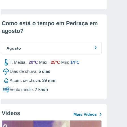
Como está o tempo em Pedraça em
agosto
?
Agosto
T. Média :
20°C
Máx.:
25°C
Min:
14°C
Dias de chuva:
5
dias
Acum. de chuva:
39 mm
Vento médio:
7 km/h
Vídeos
Mais Vídeos