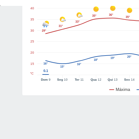
40
36°
35°
35°
35
33°
31°
30
29°
25
20
20°
19°
18°
15
16°
16°
15°
0.1
°C
Dom
9
Seg
10
Ter
11
Qua
12
Qui
13
Sex
14
Máxima