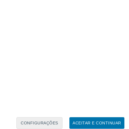
Calendário Lunar
Seg
Ter
Qua
Qui
Sex
Sáb
Domo
9
10
11
12
13
14
15
16
17
18
19
20
21
22
CONFIGURAÇÕES
ACEITAR E CONTINUAR
10