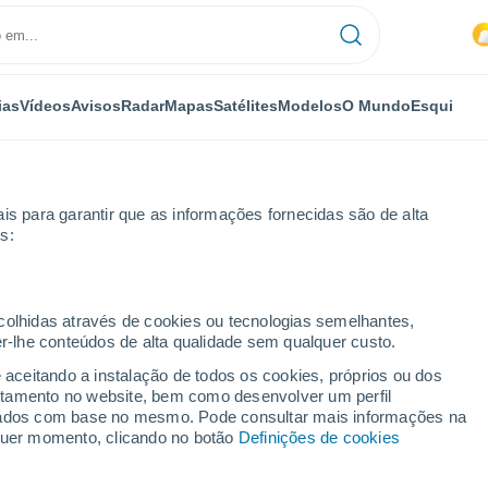
ias
Vídeos
Avisos
Radar
Mapas
Satélites
Modelos
O Mundo
Esqui
is para garantir que as informações fornecidas são de alta
s:
ecolhidas através de cookies ou tecnologias semelhantes,
er-lhe conteúdos de alta qualidade sem qualquer custo.
e aceitando a instalação de todos os cookies, próprios ou dos
rtamento no website, bem como desenvolver um perfil
...
lizados com base no mesmo. Pode consultar mais informações na
lquer momento, clicando no botão
Definições de cookies
Por horas
Intervalos nublados nas
próximas horas