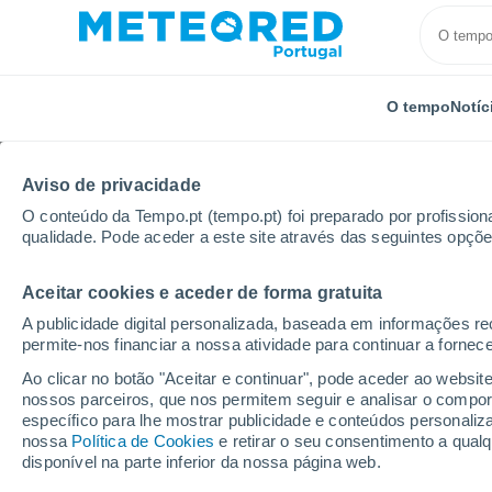
O tempo
Notíc
Aviso de privacidade
O conteúdo da Tempo.pt (tempo.pt) foi preparado por profissiona
qualidade. Pode aceder a este site através das seguintes opçõe
Aceitar cookies e aceder de forma gratuita
Início
Distrito de Braga
Pedraça
A publicidade digital personalizada, baseada em informações r
permite-nos financiar a nossa atividade para continuar a fornec
Tempo em Pedraça
Ao clicar no botão "Aceitar e continuar", pode aceder ao websit
nossos parceiros, que nos permitem seguir e analisar o compo
12:35
Domingo
específico para lhe mostrar publicidade e conteúdos persona
nossa
Política de Cookies
e retirar o seu consentimento a qua
disponível na parte inferior da nossa página web.
Nuvens dispersas