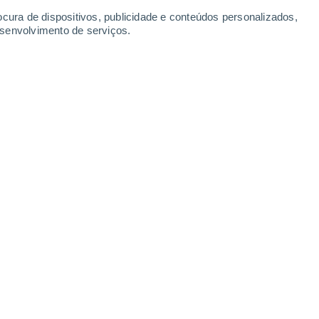
-
35
km/h
12
-
35
km/h
14
-
37
km/h
11
-
32
km/h
ocura de dispositivos, publicidade e conteúdos personalizados,
esenvolvimento de serviços.
s
Oeste
7 Alto
10
-
28 km/h
FPS:
15-25
s
Oeste
7 Alto
11
-
32 km/h
FPS:
15-25
Oeste
6 Alto
12
-
33 km/h
FPS:
15-25
Oeste
5 Moderado
12
-
33 km/h
FPS:
6-10
Oeste
3 Moderado
14
-
35 km/h
FPS:
6-10