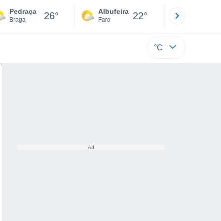
Pedraça
Albufeira
Lisboa
26°
22°
Braga
Faro
Lisboa
°C