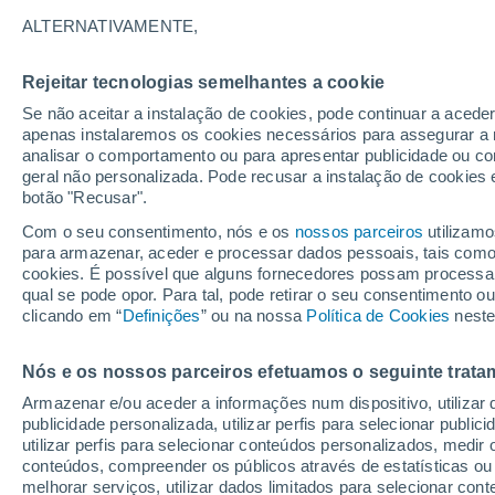
26°
ALTERNATIVAMENTE,
Rejeitar tecnologias semelhantes a cookie
UV
7 Alto
Se não aceitar a instalação de cookies, pode continuar a acede
Sensação de 27°
FPS
15-25
apenas instalaremos os cookies necessários para assegurar a 
analisar o comportamento ou para apresentar publicidade ou co
geral não personalizada. Pode recusar a instalação de cookies 
botão "Recusar".
O Tempo 1 - 7 Dias
Atualidade
Mapas de nuvens
Com o seu consentimento, nós e os
nossos parceiros
utilizamo
para armazenar, aceder e processar dados pessoais, tais como a
cookies. É possível que alguns fornecedores possam processa
qual se pode opor. Para tal, pode retirar o seu consentimento 
Amanhã
Terça
Hoje
clicando em “
Definições
” ou na nossa
Política de Cookies
neste
10 Ago.
11 Ago.
9 Ago.
Nós e os nossos parceiros efetuamos o seguinte trata
Armazenar e/ou aceder a informações num dispositivo, utilizar da
30%
publicidade personalizada, utilizar perfis para selecionar public
0.1 mm
utilizar perfis para selecionar conteúdos personalizados, med
31°
/
15°
33°
/
16°
29°
/
16°
conteúdos, compreender os públicos através de estatísticas ou
melhorar serviços, utilizar dados limitados para selecionar cont