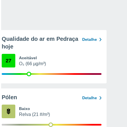
Qualidade do ar em Pedraça
Detalhe
hoje
Aceitável
27
O₃ (66 µg/m³)
Pólen
Detalhe
Baixo
Relva (21 #/m³)