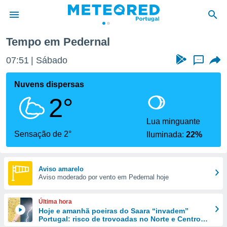
Tempo em Pedernal
de
07:51
Sábado
...
 da
empo.pt) foi
Nuvens dispersas
or
2°
is para
e as
 fornecidas
Lua minguante
 qualidade.
Sensação de 2°
Iluminada:
22%
r a este
s das
opções:
Aviso amarelo
Aviso moderado por vento em Pedernal hoje
ookies e
 forma
Última hora
e digital
Hoje e amanhã poeiras do Saara “invadem”
Portugal: risco de trovoadas no Norte e Centro
da,