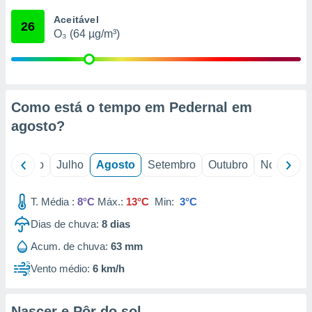
conteúdos.
Aceitável
26
O₃ (64 µg/m³)
ção
ão através
de
,
 e
Como está o tempo em Pedernal em
agosto
?
dos,
publicidade
s, estudos
o
Junho
Julho
Agosto
Setembro
Outubro
Novembro
a e
mento de
T. Média :
8°C
Máx.:
13°C
Min:
3°C
ossos 1199
Dias de chuva:
8
dias
eiros
Acum. de chuva:
63 mm
Vento médio:
6 km/h
Nascer e Pôr do sol