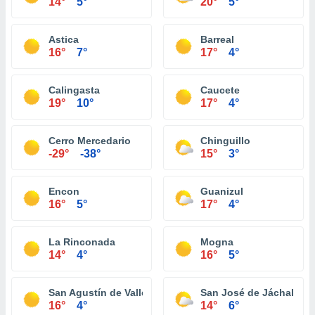
14°
5°
20°
5°
Astica
Barreal
16°
7°
17°
4°
Calingasta
Caucete
19°
10°
17°
4°
Cerro Mercedario
Chinguillo
-29°
-38°
15°
3°
Encon
Guanizul
16°
5°
17°
4°
La Rinconada
Mogna
14°
4°
16°
5°
San Agustín de Valle Fertíl
San José de Jáchal
16°
4°
14°
6°