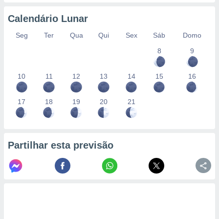
conteúdos.
Calendário Lunar
ção
Seg
Ter
Qua
Qui
Sex
Sáb
Domo
ão através
8
9
de
,
 e
10
11
12
13
14
15
16
dos,
publicidade
17
18
19
20
21
s, estudos
a e
mento de
Partilhar esta previsão
ossos 1199
eiros