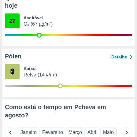
o qual se
hoje
ara tal,
 o seu
Aceitável
27
to ou opor-
O₃ (67 µg/m³)
essamento
m qualquer
ando em “
 ou na
Pólen
 Cookies
Detalhe
te.
Baixo
 nossos
Relva (14 #/m³)
s o
o de
Como está o tempo em Pcheva em
e/ou aceder
agosto
?
ões num
utilizar
ados para
Janeiro
Fevereiro
Março
Abril
Maio
Junho
publicidade,