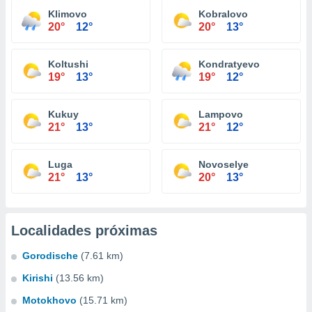
Klimovo
Kobralovo
20°
12°
20°
13°
Koltushi
Kondratyevo
19°
13°
19°
12°
Kukuy
Lampovo
21°
13°
21°
12°
Luga
Novoselye
21°
13°
20°
13°
Localidades próximas
Gorodische
(7.61 km)
Kirishi
(13.56 km)
Motokhovo
(15.71 km)