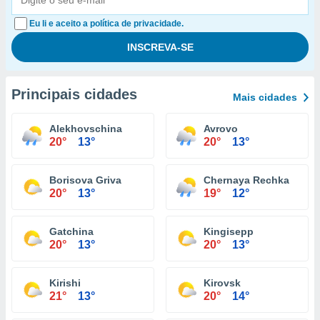
Eu li e aceito a política de privacidade.
Principais cidades
Mais cidades
Alekhovschina
Avrovo
20°
13°
20°
13°
Borisova Griva
Chernaya Rechka
20°
13°
19°
12°
Gatchina
Kingisepp
20°
13°
20°
13°
Kirishi
Kirovsk
21°
13°
20°
14°