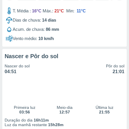
 para
T. Média :
16°C
Máx.:
21°C
Min:
11°C
a, utilizar
Dias de chuva:
14
dias
selecionar
Acum. de chuva:
86 mm
a, criar
personalizar
Vento médio:
10 km/h
tilizar
selecionar
Nascer e Pôr do sol
dos, medir
nho da
Nascer do sol
Pôr do sol
, medir o
04:51
21:01
o dos
r os
ravés de
s ou
s de dados
Primeira luz
Meio-dia
Última luz
es fontes,
03:56
12:57
21:55
 e melhorar
ilizar dados
Duração do dia
16h11m
ara
Luz da manhã restante
15h28m