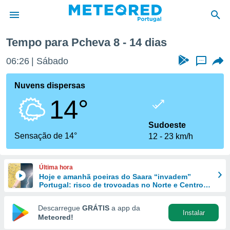
emana
Tempo para Pcheva 8 - 14 dias
de
06:26
Sábado
...
 da
empo.pt) foi
Nuvens dispersas
or
14°
is para
e as
 fornecidas
Sudoeste
 qualidade.
Sensação de 14°
12
23 km/h
r a este
s das
opções:
Última hora
Hoje e amanhã poeiras do Saara “invadem”
ookies e
Portugal: risco de trovoadas no Norte e Centro
 forma
aumenta
Descarregue
GRÁTIS
a app da
Instalar
e digital
Meteored!
da,