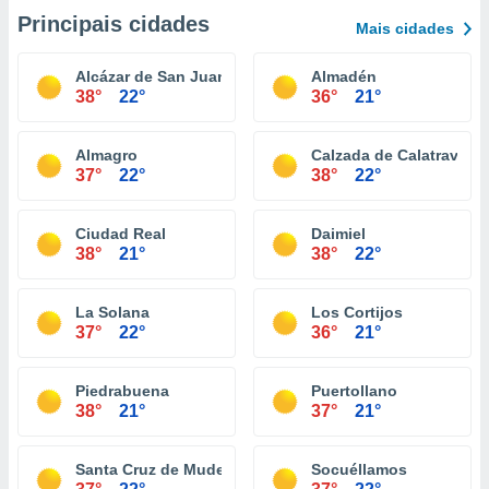
Principais cidades
Mais cidades
Alcázar de San Juan
Almadén
38°
22°
36°
21°
Almagro
Calzada de Calatrava
37°
22°
38°
22°
Ciudad Real
Daimiel
38°
21°
38°
22°
La Solana
Los Cortijos
37°
22°
36°
21°
Piedrabuena
Puertollano
38°
21°
37°
21°
Santa Cruz de Mudela
Socuéllamos