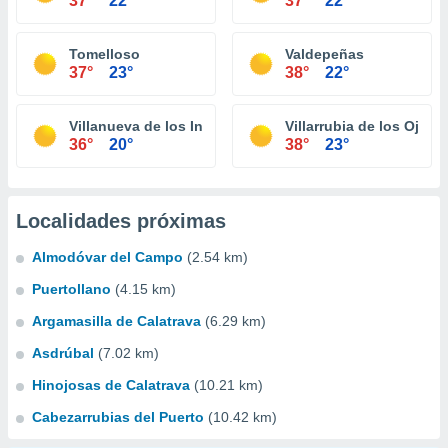
37°
22°
37°
22°
Tomelloso
Valdepeñas
37°
23°
38°
22°
Villanueva de los Infantes
Villarrubia de los Ojos
36°
20°
38°
23°
Localidades próximas
Almodóvar del Campo
(2.54 km)
Puertollano
(4.15 km)
Argamasilla de Calatrava
(6.29 km)
Asdrúbal
(7.02 km)
Hinojosas de Calatrava
(10.21 km)
Cabezarrubias del Puerto
(10.42 km)