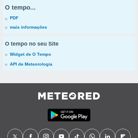
O tempo...
PDF
mais informações
O tempo no seu Site
Widget de O Tempo
API de Meteorologia