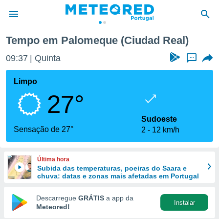
Palomeque
Tempo em Palomeque (Ciudad Real)
de
09:37
Quinta
...
 da
empo.pt) foi
Limpo
or
27°
is para
e as
 fornecidas
Sudoeste
 qualidade.
Sensação de 27°
2
12 km/h
r a este
s das
opções:
Última hora
Subida das temperaturas, poeiras do Saara e
ookies e
chuva: datas e zonas mais afetadas em Portugal
 forma
Descarregue
GRÁTIS
a app da
Instalar
e digital
Meteored!
da,