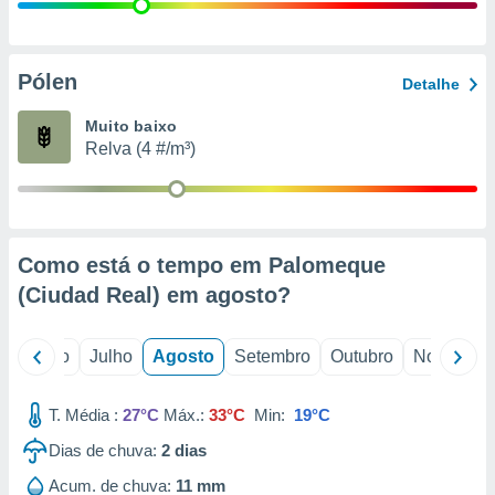
conteúdos.
ção
Pólen
Detalhe
ão através
de
Muito baixo
,
Relva (4 #/m³)
 e
dos,
publicidade
s, estudos
Como está o tempo em Palomeque
a e
mento de
(Ciudad Real) em
agosto
?
ossos 1199
o
Junho
Julho
Agosto
Setembro
Outubro
Novembro
eiros
T. Média :
27°C
Máx.:
33°C
Min:
19°C
Dias de chuva:
2
dias
Acum. de chuva:
11 mm