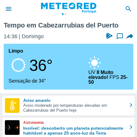
Cabezarrubias del Puerto
Tempo em Cabezarrubias del Puerto
de
14:36
Domingo
...
 da
empo.pt) foi
Limpo
or
36°
is para
e as
 fornecidas
UV
8 Muito
elevado!
FPS
25-
 qualidade.
Sensação de 34°
50
r a este
s das
opções:
Aviso amarelo
Aviso moderado por temperaturas elevadas em
ookies e
Cabezarrubias del Puerto hoje
 forma
Astronomia
e digital
Incrível: descoberto um planeta potencialmente
da,
habitável a apenas 25 anos-luz da Terra