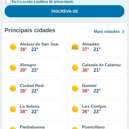
Eu li e aceito a política de privacidade.
Principais cidades
Mais cidades
Alcázar de San Juan
Almadén
38°
22°
37°
21°
Almagro
Calzada de Calatrava
39°
23°
38°
21°
Ciudad Real
Daimiel
38°
22°
38°
22°
La Solana
Los Cortijos
38°
22°
36°
22°
Piedrabuena
Puertollano