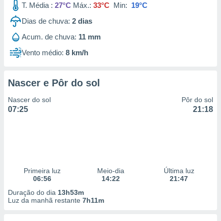
T. Média :
27°C
Máx.:
33°C
Min:
19°C
Dias de chuva:
2
dias
Acum. de chuva:
11 mm
Vento médio:
8 km/h
Nascer e Pôr do sol
Nascer do sol
Pôr do sol
07:25
21:18
Primeira luz
Meio-dia
Última luz
06:56
14:22
21:47
Duração do dia
13h53m
Luz da manhã restante
7h11m