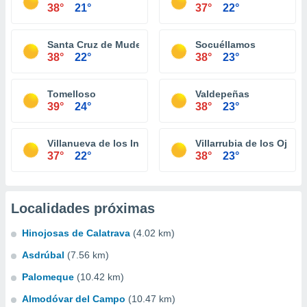
38°
21°
37°
22°
Santa Cruz de Mudela
Socuéllamos
38°
22°
38°
23°
Tomelloso
Valdepeñas
39°
24°
38°
23°
Villanueva de los Infantes
Villarrubia de los Ojos
37°
22°
38°
23°
Localidades próximas
Hinojosas de Calatrava
(4.02 km)
Asdrúbal
(7.56 km)
Palomeque
(10.42 km)
Almodóvar del Campo
(10.47 km)