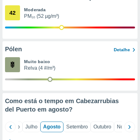
conteúdos.
Moderada
42
PM₁₀ (52 µg/m³)
ção
ão através
de
,
 e
Pólen
Detalhe
dos,
Muito baixo
publicidade
Relva (4 #/m³)
s, estudos
a e
mento de
ossos 1199
Como está o tempo em Cabezarrubias
eiros
del Puerto em
agosto
?
o
Junho
Julho
Agosto
Setembro
Outubro
Novembro