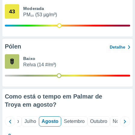
conteúdos.
Moderada
43
PM₁₀ (53 µg/m³)
ção
ão através
de
,
 e
Pólen
Detalhe
dos,
Baixo
publicidade
Relva (14 #/m³)
s, estudos
a e
mento de
ossos 1199
Como está o tempo em Palmar de
eiros
Troya em
agosto
?
o
Junho
Julho
Agosto
Setembro
Outubro
Novembro