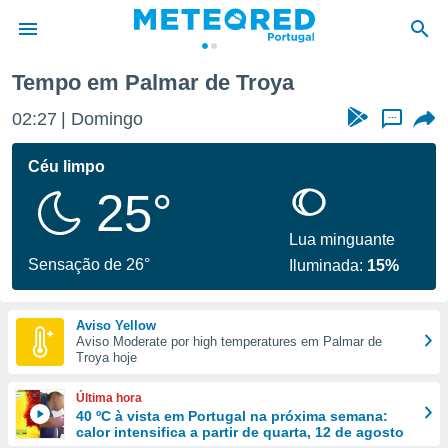
de Troya
Tempo em Palmar de Troya
de
02:27
Domingo
...
 da
empo.pt) foi
Céu limpo
or
25°
is para
e as
 fornecidas
Lua minguante
 qualidade.
Sensação de 26°
Iluminada:
15%
r a este
s das
opções:
Aviso Yellow
Aviso Moderate por high temperatures em Palmar de
ookies e
Troya hoje
 forma
Última hora
e digital
40 ºC à vista em Portugal na próxima semana:
calor intensifica a partir de quarta, 12 de agosto
da,