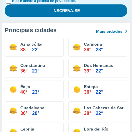
Eu li e aceito a política de privacidade.
Principais cidades
Mais cidades
Aznalcóllar
Carmona
38°
22°
38°
23°
Constantina
Dos Hermanas
36°
21°
39°
22°
Écija
Estepa
40°
23°
36°
22°
Guadalcanal
Las Cabezas de San Ju
36°
20°
38°
22°
Lebrija
Lora del Río