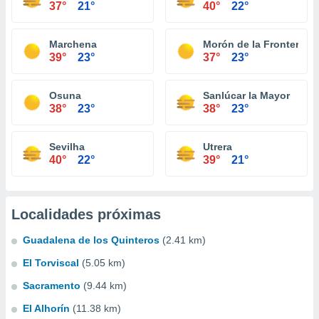
37°
21°
40°
22°
Marchena
Morón de la Frontera
39°
23°
37°
23°
Osuna
Sanlúcar la Mayor
38°
23°
38°
23°
Sevilha
Utrera
40°
22°
39°
21°
Localidades próximas
Guadalena de los Quinteros
(2.41 km)
El Torviscal
(5.05 km)
Sacramento
(9.44 km)
El Alhorín
(11.38 km)