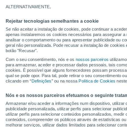
20°
ALTERNATIVAMENTE,
Rejeitar tecnologias semelhantes a cookie
Lua mingu
Se não aceitar a instalação de cookies, pode continuar a acede
Iluminada
Sensação de 20°
apenas instalaremos os cookies necessários para assegurar a 
analisar o comportamento ou para apresentar publicidade ou co
geral não personalizada. Pode recusar a instalação de cookies 
botão "Recusar".
Última hora
Hoje e amanhã poeiras do Saara “invadem”
Com o seu consentimento, nós e os
nossos parceiros
utilizamo
Portugal: risco de trovoadas no Norte e Centr
para armazenar, aceder e processar dados pessoais, tais como a
aumenta
cookies. É possível que alguns fornecedores possam processa
O Tempo 1 - 7 Dias
Atualidade
Mapas de nuvens
qual se pode opor. Para tal, pode retirar o seu consentimento 
clicando em “
Definições
” ou na nossa
Política de Cookies
neste
Nós e os nossos parceiros efetuamos o seguinte trata
Amanhã
Segunda
Hoje
Armazenar e/ou aceder a informações num dispositivo, utilizar da
9 Ago.
10 Ago.
8 Ago.
publicidade personalizada, utilizar perfis para selecionar public
utilizar perfis para selecionar conteúdos personalizados, med
conteúdos, compreender os públicos através de estatísticas ou
melhorar serviços, utilizar dados limitados para selecionar cont
60%