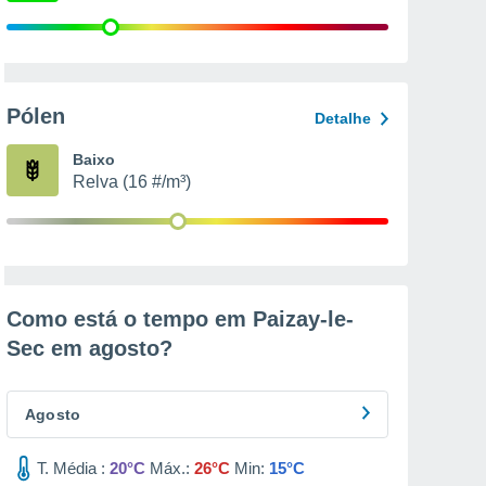
Pólen
Detalhe
Baixo
Relva (16 #/m³)
Como está o tempo em Paizay-le-
Sec em
agosto
?
Agosto
T. Média :
20°C
Máx.:
26°C
Min:
15°C