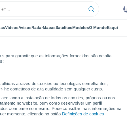
ias
Vídeos
Avisos
Radar
Mapas
Satélites
Modelos
O Mundo
Esqui
is para garantir que as informações fornecidas são de alta
s:
-le-Sec
ecolhidas através de cookies ou tecnologias semelhantes,
er-lhe conteúdos de alta qualidade sem qualquer custo.
c
e aceitando a instalação de todos os cookies, próprios ou dos
rtamento no website, bem como desenvolver um perfil
...
lizados com base no mesmo. Pode consultar mais informações na
lquer momento, clicando no botão
Definições de cookies
Por horas
Intervalos nublados nas
próximas horas