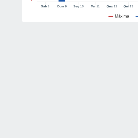
°C
Sáb
8
Dom
9
Seg
10
Ter
11
Qua
12
Qui
13
Máxima