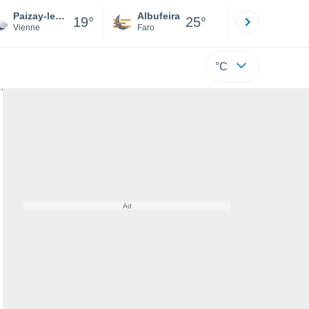
Paizay-le-Sec
Albufeira
Lisboa
19°
25°
Vienne
Faro
Lisboa
°C