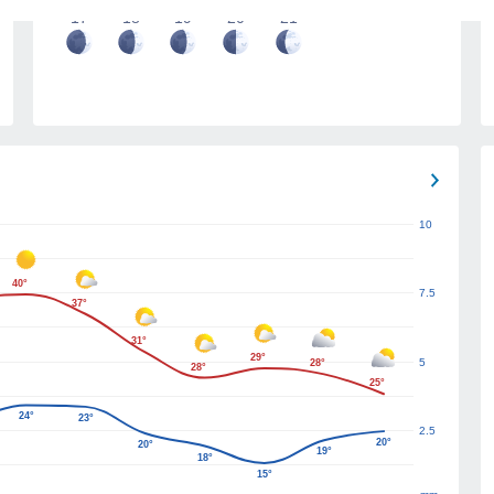
17
18
19
20
21
10
40°
7.5
37°
31°
29°
5
28°
28°
25°
24°
23°
2.5
20°
20°
19°
18°
15°