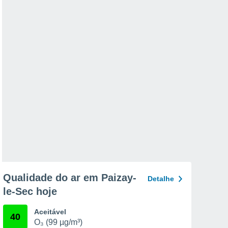
Qualidade do ar em Paizay-
Detalhe
le-Sec hoje
Aceitável
40
O₃ (99 µg/m³)