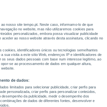
ante
r ao nosso site tempo.pt. Neste caso, informamo-lo de que
:
24%
navegação no website, mas não utilizaremos cookies para
nteúdos personalizados, embora possa visualizar publicidade
e aceder ao nosso website através desta assinatura, clicando no
s cookies, identificadores únicos ou tecnologias semelhantes
o
 sua visita a este sitio Web, endereços IP e identificadores de
r os seus dados pessoais com base num interesse legítimo, ao
Radar de Chuva
Satélites
Modelos
ou opor-se ao processamento de dados em qualquer altura,
 website.
mento de dados:
Terça
Quarta
Quinta
Sexta
dos limitados para selecionar publicidade, criar perfis para
11 Ago.
12 Ago.
13 Ago.
14 Ago.
idade personalizada, criar perfis para personalizar conteúdos,
ir o desempenho da publicidade, medir o desempenho dos
 combinações de dados de diferentes fontes, desenvolver e
eúdos.