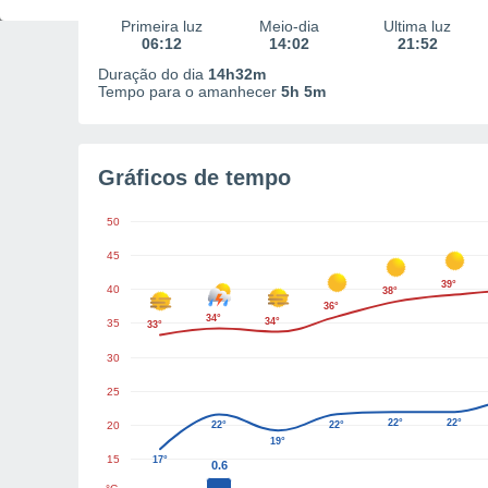
Primeira luz
Meio-dia
Última luz
06:12
14:02
21:52
Duração do dia
14h32m
Tempo para o amanhecer
5h 5m
Gráficos de tempo
50
45
39°
40
38°
36°
34°
34°
35
33°
30
25
22°
22°
20
22°
22°
19°
15
17°
0.6