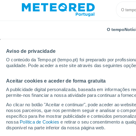
O tempo
Notíc
Aviso de privacidade
O conteúdo da Tempo.pt (tempo.pt) foi preparado por profissiona
qualidade. Pode aceder a este site através das seguintes opçõe
Aceitar cookies e aceder de forma gratuita
Início
França
Nova Aquitânia
Vienne
Paizay
A publicidade digital personalizada, baseada em informações r
permite-nos financiar a nossa atividade para continuar a fornec
Tempo em Paizay-le-Se
Ao clicar no botão "Aceitar e continuar", pode aceder ao websit
nossos parceiros, que nos permitem seguir e analisar o compo
01:07
Sábado
específico para lhe mostrar publicidade e conteúdos persona
nossa
Política de Cookies
e retirar o seu consentimento a qua
disponível na parte inferior da nossa página web.
Céu limpo