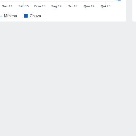
mm
Sex
14
Sáb
15
Dom
16
Seg
17
Ter
18
Qua
19
Qui
20
Mínima
Chuva