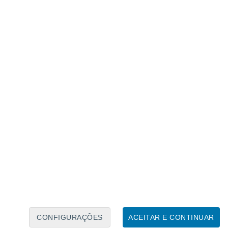
Calendário Lunar
Seg
Ter
Qua
Qui
Sex
Sáb
Domo
8
9
10
11
12
13
14
15
16
CONFIGURAÇÕES
ACEITAR E CONTINUAR