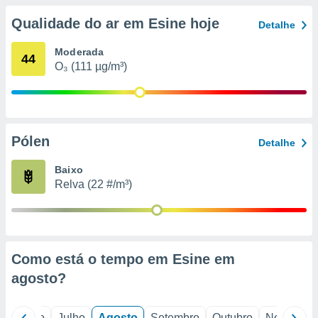
conteúdos.
Qualidade do ar em Esine hoje
Detalhe
ção
Moderada
44
ão através
O₃ (111 µg/m³)
de
,
 e
dos,
Pólen
Detalhe
publicidade
s, estudos
Baixo
a e
Relva (22 #/m³)
mento de
ossos 1199
eiros
Como está o tempo em Esine em
agosto
?
o
Junho
Julho
Agosto
Setembro
Outubro
Novembro