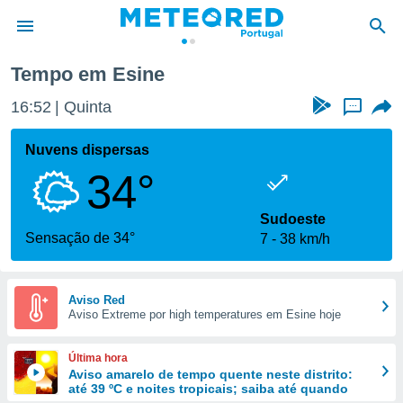
Tempo em Esine
de
16:52
Quinta
...
 da
empo.pt) foi
Nuvens dispersas
or
34°
is para
e as
 fornecidas
Sudoeste
 qualidade.
Sensação de 34°
7
38 km/h
r a este
s das
opções:
Aviso Red
Aviso Extreme por high temperatures em Esine hoje
ookies e
 forma
Última hora
e digital
Aviso amarelo de tempo quente neste distrito:
até 39 ºC e noites tropicais; saiba até quando
da,