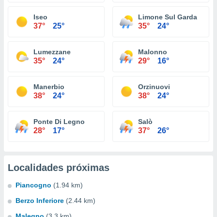
Iseo
Limone Sul Garda
37°
25°
35°
24°
Lumezzane
Malonno
35°
24°
29°
16°
Manerbio
Orzinuovi
38°
24°
38°
24°
Ponte Di Legno
Salò
28°
17°
37°
26°
Localidades próximas
Piancogno
(1.94 km)
Berzo Inferiore
(2.44 km)
Malegno
(3.3 km)