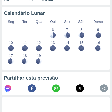
Luz da manhã restante
4h23m
Calendário Lunar
Seg
Ter
Qua
Qui
Sex
Sáb
Domo
6
7
8
9
10
11
12
13
14
15
16
17
18
19
Partilhar esta previsão