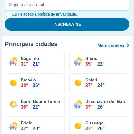
Eu li e aceito a política de privacidade.
Principais cidades
Mais cidades
Bagolino
Breno
31°
21°
35°
22°
Brescia
Chiari
38°
26°
37°
24°
Darfo Boario Terme
Desenzano del Garda
36°
22°
37°
26°
Edolo
Gussago
32°
20°
37°
26°