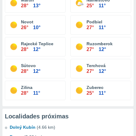
Martin
Námestovo
28°
13°
25°
11°
Novot
Podbiel
26°
10°
27°
11°
Rajecké Teplice
Ruzomberok
28°
12°
27°
12°
Sútovo
Terchová
28°
12°
27°
12°
Zilina
Zuberec
28°
11°
25°
11°
Localidades próximas
Dolný Kubín
(4.66 km)