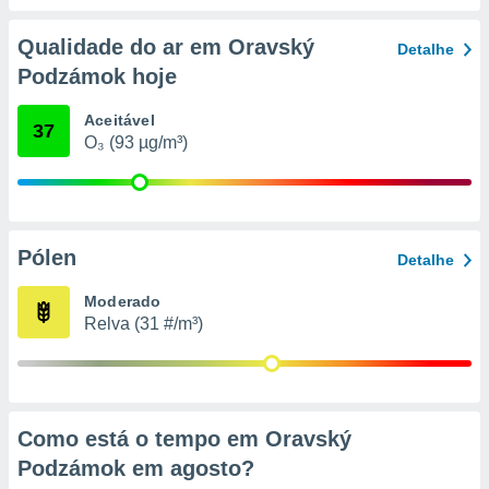
conteúdos.
Qualidade do ar em Oravský
Detalhe
ção
Podzámok hoje
ão através
de
Aceitável
37
,
O₃ (93 µg/m³)
 e
dos,
publicidade
s, estudos
Pólen
Detalhe
a e
mento de
Moderado
Relva (31 #/m³)
ossos 1199
eiros
Como está o tempo em Oravský
Podzámok em
agosto
?