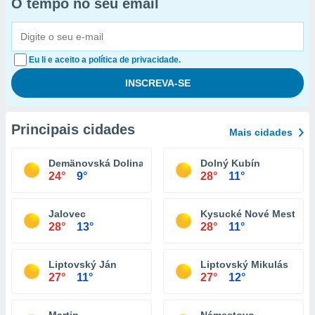
O tempo no seu email
Eu li e aceito a política de privacidade.
Principais cidades
Mais cidades
Demänovská Dolina
Dolný Kubín
24°
9°
28°
11°
Jalovec
Kysucké Nové Mesto
28°
13°
28°
11°
Liptovský Ján
Liptovský Mikulás
27°
11°
27°
12°