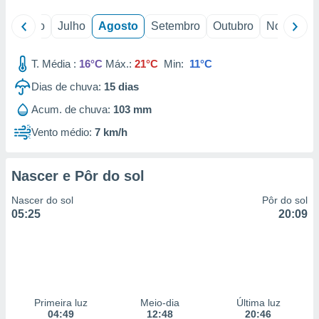
o
Junho
Julho
Agosto
Setembro
Outubro
Novembro
T. Média :
16°C
Máx.:
21°C
Min:
11°C
Dias de chuva:
15
dias
Acum. de chuva:
103 mm
Vento médio:
7 km/h
Nascer e Pôr do sol
Nascer do sol
Pôr do sol
05:25
20:09
Primeira luz
Meio-dia
Última luz
04:49
12:48
20:46