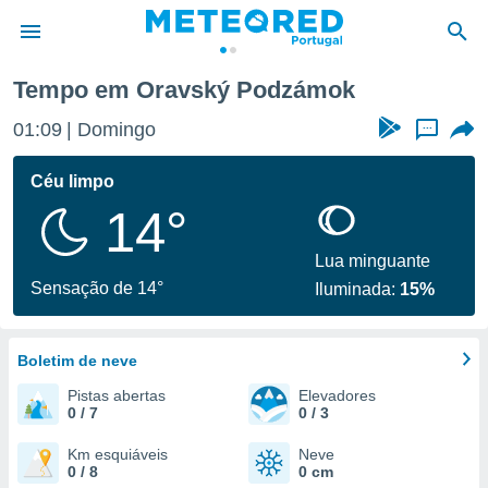
Tempo em Oravský Podzámok
de
01:09
Domingo
...
 da
empo.pt) foi
Céu limpo
or
14°
is para
e as
 fornecidas
Lua minguante
 qualidade.
Sensação de 14°
Iluminada:
15%
r a este
s das
opções:
Boletim de neve
ookies e
Pistas abertas
Elevadores
 forma
0 / 7
0 / 3
e digital
Km esquiáveis
Neve
0 / 8
0 cm
da,