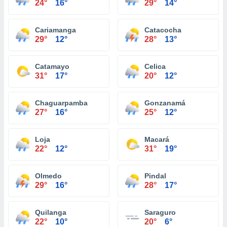
24°
16°
29°
14°
Cariamanga
Catacocha
29°
12°
28°
13°
Catamayo
Celica
31°
17°
20°
12°
Chaguarpamba
Gonzanamá
27°
16°
25°
12°
Loja
Macará
22°
12°
31°
19°
Olmedo
Pindal
29°
16°
28°
17°
Quilanga
Saraguro
22°
10°
20°
6°