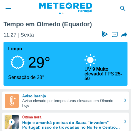
Tempo em Olmedo (Equador)
de
11:27
Sexta
...
 da
empo.pt) foi
Limpo
or
29°
is para
e as
 fornecidas
UV
9 Muito
elevado!
FPS
25-
 qualidade.
Sensação de 28°
50
r a este
s das
opções:
Aviso laranja
Aviso elevado por temperaturas elevadas em Olmedo
ookies e
hoje
 forma
Última hora
e digital
Hoje e amanhã poeiras do Saara “invadem”
da,
Portugal: risco de trovoadas no Norte e Centro