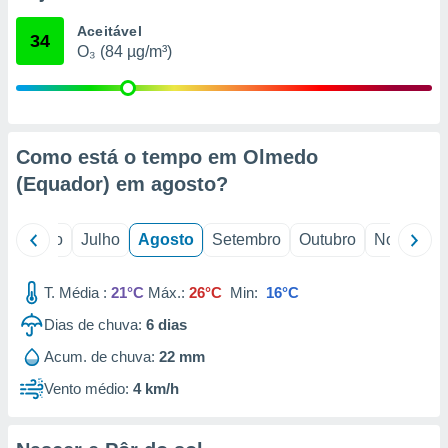
conteúdos.
Aceitável
34
O₃ (84 µg/m³)
ção
ão através
de
,
 e
Como está o tempo em Olmedo
(Equador) em
agosto
?
dos,
publicidade
s, estudos
o
Junho
Julho
Agosto
Setembro
Outubro
Novembro
a e
mento de
T. Média :
21°C
Máx.:
26°C
Min:
16°C
ossos 1199
Dias de chuva:
6
dias
eiros
Acum. de chuva:
22 mm
Vento médio:
4 km/h