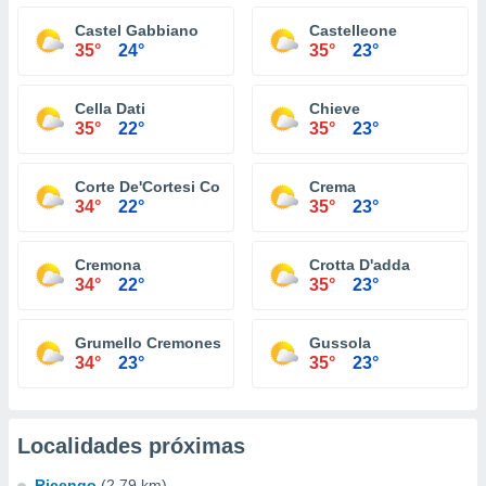
Castel Gabbiano
Castelleone
35°
24°
35°
23°
Cella Dati
Chieve
35°
22°
35°
23°
Corte De'Cortesi Con Cignone
Crema
34°
22°
35°
23°
Cremona
Crotta D'adda
34°
22°
35°
23°
Grumello Cremonese Ed Uniti
Gussola
34°
23°
35°
23°
Localidades próximas
Ricengo
(2.79 km)