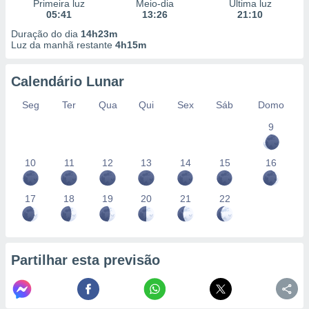
conteúdos.
Primeira luz
Meio-dia
Última luz
05:41
13:26
21:10
Duração do dia
14h23m
ção
Luz da manhã restante
4h15m
ão através
de
Calendário Lunar
,
 e
Seg
Ter
Qua
Qui
Sex
Sáb
Domo
9
dos,
publicidade
s, estudos
10
11
12
13
14
15
16
a e
mento de
17
18
19
20
21
22
ossos 1199
eiros
Partilhar esta previsão