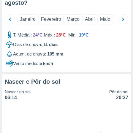
agosto
?
 para
a, utilizar
Janeiro
Fevereiro
Março
Abril
Maio
Junho
selecionar
a, criar
T. Média :
24°C
Máx.:
28°C
Min:
19°C
personalizar
tilizar
Dias de chuva:
11
dias
selecionar
Acum. de chuva:
105 mm
dos, medir
Vento médio:
5 km/h
nho da
, medir o
o dos
Nascer e Pôr do sol
r os
Nascer do sol
Pôr do sol
ravés de
06:14
20:37
s ou
s de dados
es fontes,
 e melhorar
ilizar dados
ara