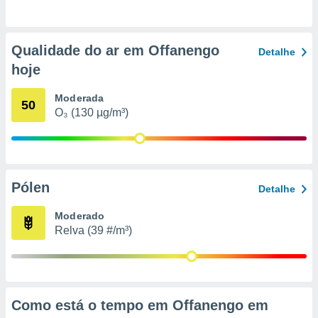
o qual se
ara tal,
 o seu
Qualidade do ar em Offanengo
to ou opor-
Detalhe
essamento
hoje
m qualquer
ando em “
Moderada
50
 ou na
O₃ (130 µg/m³)
 Cookies
te.
 nossos
Pólen
Detalhe
s o
Moderado
o de
Relva (39 #/m³)
e/ou aceder
ões num
utilizar
ados para
Como está o tempo em Offanengo em
publicidade,