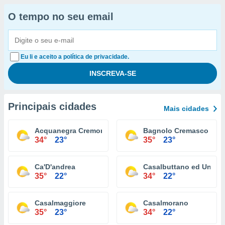
O tempo no seu email
Eu li e aceito a política de privacidade.
Principais cidades
Mais cidades
Acquanegra Cremonese
Bagnolo Cremasco
34°
23°
35°
23°
Ca'D'andrea
Casalbuttano ed Uniti
35°
22°
34°
22°
Casalmaggiore
Casalmorano
35°
23°
34°
22°