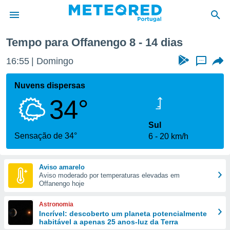
 semana
Tempo para Offanengo 8 - 14 dias
de
16:55
Domingo
...
 da
empo.pt) foi
Nuvens dispersas
or
34°
is para
e as
 fornecidas
Sul
 qualidade.
Sensação de 34°
6
20 km/h
r a este
s das
opções:
Aviso amarelo
Aviso moderado por temperaturas elevadas em
ookies e
Offanengo hoje
 forma
Astronomia
e digital
Incrível: descoberto um planeta potencialmente
habitável a apenas 25 anos-luz da Terra
da,