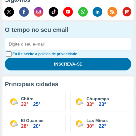
O tempo no seu email
Eu li e aceito a política de privacidade.
Principais cidades
Chitre
Chupampa
32°
25°
33°
23°
El Guanico
Las Minas
28°
20°
30°
22°