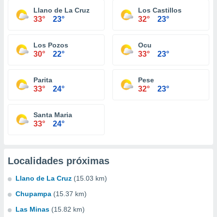
Llano de La Cruz
Los Castillos
33°
23°
32°
23°
Los Pozos
Ocu
30°
22°
33°
23°
Parita
Pese
33°
24°
32°
23°
Santa Maria
33°
24°
Localidades próximas
Llano de La Cruz
(15.03 km)
Chupampa
(15.37 km)
Las Minas
(15.82 km)