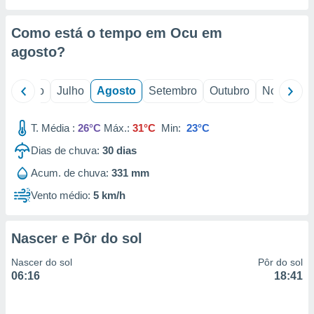
conteúdos.
Como está o tempo em Ocu em
ção
agosto
?
ão através
de
,
o
Junho
Julho
Agosto
Setembro
Outubro
Novembro
 e
T. Média :
26°C
Máx.:
31°C
Min:
23°C
dos,
publicidade
Dias de chuva:
30
dias
s, estudos
a e
Acum. de chuva:
331 mm
mento de
Vento médio:
5 km/h
ossos 1199
eiros
Nascer e Pôr do sol
Nascer do sol
Pôr do sol
06:16
18:41