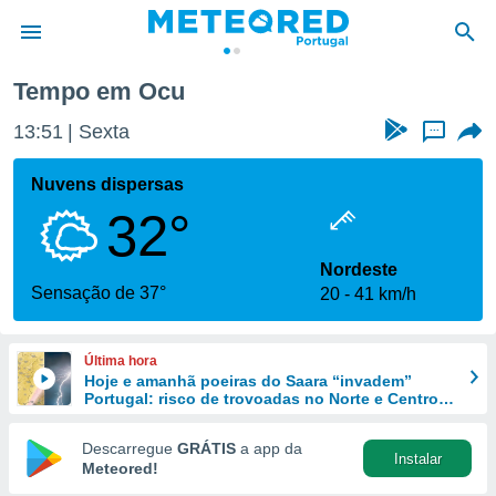
Tempo em Ocu
de
13:51
Sexta
...
 da
empo.pt) foi
Nuvens dispersas
or
32°
is para
e as
 fornecidas
Nordeste
 qualidade.
Sensação de 37°
20
41 km/h
r a este
s das
opções:
Última hora
Hoje e amanhã poeiras do Saara “invadem”
ookies e
Portugal: risco de trovoadas no Norte e Centro
 forma
aumenta
Descarregue
GRÁTIS
a app da
Instalar
e digital
Meteored!
da,