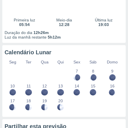
Primeira luz
Meio-dia
Última luz
05:54
12:28
19:03
Duração do dia
12h26m
Luz da manhã restante
5h12m
Calendário Lunar
Seg
Ter
Qua
Qui
Sex
Sáb
Domo
7
8
9
10
11
12
13
14
15
16
17
18
19
20
Partilhar esta previsão