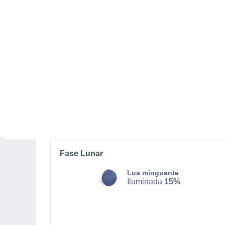
DOMINGO, 09 DE AGOSTO
O dia todo
Nuvens dispersas
Nascer do sol às
06h03m
Pôr-do-sol às
20h38m
Primeira luz às
05:28
Última luz às
21:12
Fase Lunar
Lua minguante
Iluminada
15%