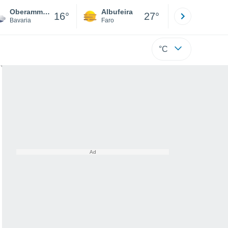
Oberammergau
Albufeira
Lisboa
16°
27°
Bavaria
Faro
Lisboa
°C