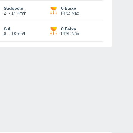
Sudoeste
0 Baixo
2
-
14 km/h
FPS:
Não
Sul
0 Baixo
6
-
18 km/h
FPS:
Não