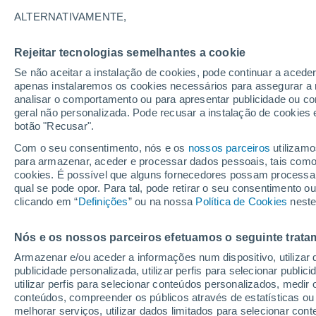
Gráfico do tempo por horas em
ALTERNATIVAMENTE,
SÍMBOLO
TEMPERATURA
Rejeitar tecnologias semelhantes a cookie
Se não aceitar a instalação de cookies, pode continuar a acede
00
03
06
09
12
15
18
21
00
03
06
09
apenas instalaremos os cookies necessários para assegurar a 
analisar o comportamento ou para apresentar publicidade ou co
geral não personalizada. Pode recusar a instalação de cookies 
botão "Recusar".
Com o seu consentimento, nós e os
nossos parceiros
utilizamo
para armazenar, aceder e processar dados pessoais, tais como a
cookies. É possível que alguns fornecedores possam processa
22°
22°
qual se pode opor. Para tal, pode retirar o seu consentimento 
clicando em “
Definições
” ou na nossa
Política de Cookies
neste
19°
19°
17°
16°
16°
15°
Nós e os nossos parceiros efetuamos o seguinte trata
15°
15°
13°
Armazenar e/ou aceder a informações num dispositivo, utilizar da
publicidade personalizada, utilizar perfis para selecionar public
utilizar perfis para selecionar conteúdos personalizados, med
0.8
conteúdos, compreender os públicos através de estatísticas ou
0.5
0.1
melhorar serviços, utilizar dados limitados para selecionar cont