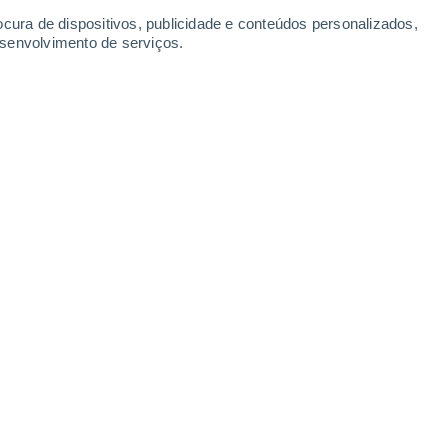
Domingo
9
ocura de dispositivos, publicidade e conteúdos personalizados,
esenvolvimento de serviços.
berammergau
15°
Parcialmente nublado
02:00
Sensação T.
15°
15°
Parcialmente nublado
05:00
Sensação T.
15°
16°
Encoberto
08:00
Sensação T.
16°
19°
Parcialmente nublado
11:00
Sensação T.
19°
30%