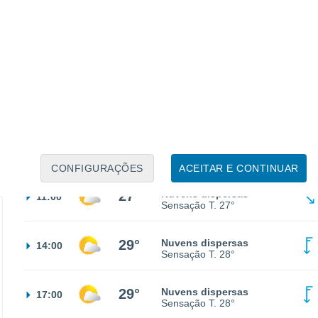
15°
Céu limpo
02:00
Sensação T.
15°
14°
Céu limpo
05:00
Sensação T.
14°
20°
Nuvens dispersas
08:00
Sensação T.
20°
CONFIGURAÇÕES
ACEITAR E CONTINUAR
27°
Nuvens dispersas
11:00
Sensação T.
27°
29°
Nuvens dispersas
14:00
Sensação T.
28°
29°
Nuvens dispersas
17:00
Sensação T.
28°