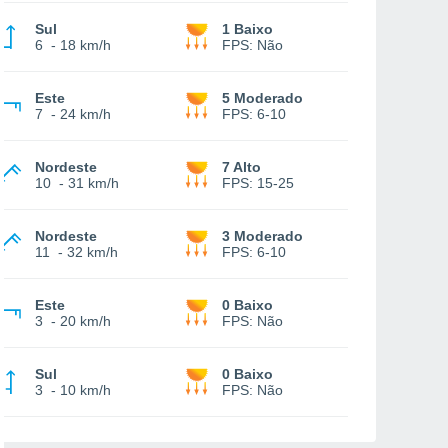
Sul
1 Baixo
6
-
18 km/h
FPS:
Não
Este
5 Moderado
7
-
24 km/h
FPS:
6-10
Nordeste
7 Alto
10
-
31 km/h
FPS:
15-25
Nordeste
3 Moderado
11
-
32 km/h
FPS:
6-10
Este
0 Baixo
3
-
20 km/h
FPS:
Não
Sul
0 Baixo
3
-
10 km/h
FPS:
Não