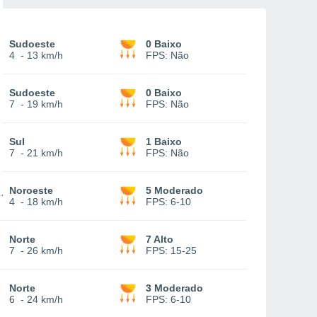
Sudoeste
0 Baixo
4
-
13 km/h
FPS:
Não
Sudoeste
0 Baixo
7
-
19 km/h
FPS:
Não
Sul
1 Baixo
7
-
21 km/h
FPS:
Não
Noroeste
5 Moderado
4
-
18 km/h
FPS:
6-10
Norte
7 Alto
7
-
26 km/h
FPS:
15-25
Norte
3 Moderado
6
-
24 km/h
FPS:
6-10