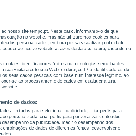
 Oberammergau
VENTO
PRECIPITAÇÃO
r ao nosso site tempo.pt. Neste caso, informamo-lo de que
12
15
18
21
00
03
06
09
12
15
18
21
00
navegação no website, mas não utilizaremos cookies para
nteúdos personalizados, embora possa visualizar publicidade
e aceder ao nosso website através desta assinatura, clicando no
29°
29°
s cookies, identificadores únicos ou tecnologias semelhantes
27°
 sua visita a este sitio Web, endereços IP e identificadores de
25°
25°
25°
r os seus dados pessoais com base num interesse legítimo, ao
22°
ou opor-se ao processamento de dados em qualquer altura,
21°
 website.
20°
19°
17°
mento de dados:
15°
14°
dos limitados para selecionar publicidade, criar perfis para
idade personalizada, criar perfis para personalizar conteúdos,
ir o desempenho da publicidade, medir o desempenho dos
 combinações de dados de diferentes fontes, desenvolver e
0.3
0.1
eúdos.