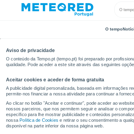
O tempo
Notíc
Aviso de privacidade
O conteúdo da Tempo.pt (tempo.pt) foi preparado por profissiona
qualidade. Pode aceder a este site através das seguintes opçõe
Aceitar cookies e aceder de forma gratuita
Início
Alemanha
Baviera
Oberammergau
P
A publicidade digital personalizada, baseada em informações r
permite-nos financiar a nossa atividade para continuar a fornec
Tempo para Oberamme
Ao clicar no botão "Aceitar e continuar", pode aceder ao websit
nossos parceiros, que nos permitem seguir e analisar o compo
específico para lhe mostrar publicidade e conteúdos persona
O Tempo 1 - 7 Dias
Por horas
Boletim de neve
nossa
Política de Cookies
e retirar o seu consentimento a qua
disponível na parte inferior da nossa página web.