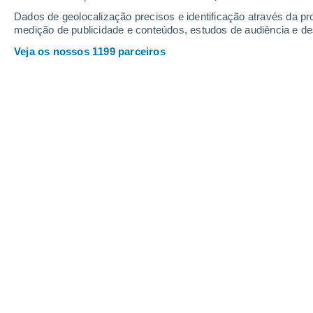
Sexta
7
Sábado
8
Dados de geolocalização precisos e identificação através da pr
medição de publicidade e conteúdos, estudos de audiência e d
Veja os nossos 1199 parceiros
A previsão do tempo por horas: O
SEXTA, 07 DE AGOSTO
Pela tarde
Chuva fraca com céu
parcialmente nublado
Nascer do sol às
06h00m
Pôr-do-sol às
20h41m
Primeira luz às
05:25
Última luz às
21:16
Fase Lunar