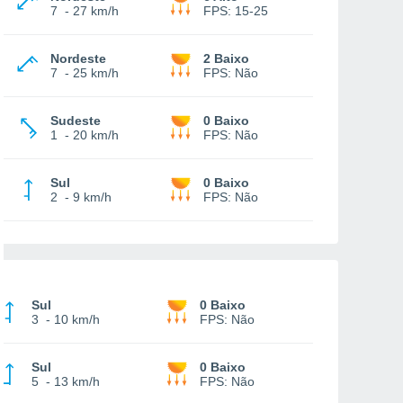
7
-
27 km/h
FPS:
15-25
Nordeste
2 Baixo
7
-
25 km/h
FPS:
Não
Sudeste
0 Baixo
1
-
20 km/h
FPS:
Não
Sul
0 Baixo
2
-
9 km/h
FPS:
Não
Sul
0 Baixo
3
-
10 km/h
FPS:
Não
Sul
0 Baixo
5
-
13 km/h
FPS:
Não