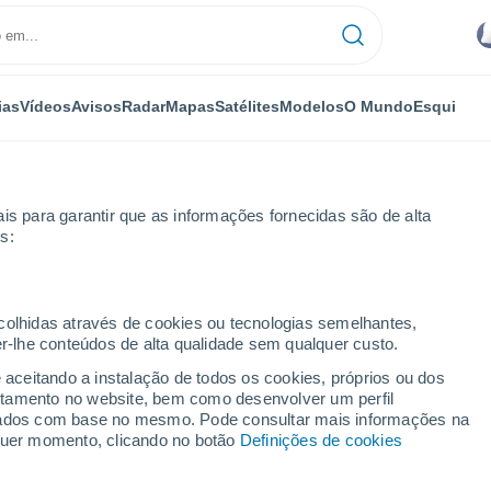
ias
Vídeos
Avisos
Radar
Mapas
Satélites
Modelos
O Mundo
Esqui
is para garantir que as informações fornecidas são de alta
s:
or horas
ecolhidas através de cookies ou tecnologias semelhantes,
er-lhe conteúdos de alta qualidade sem qualquer custo.
rgau por horas
e aceitando a instalação de todos os cookies, próprios ou dos
rtamento no website, bem como desenvolver um perfil
lizados com base no mesmo. Pode consultar mais informações na
lquer momento, clicando no botão
Definições de cookies