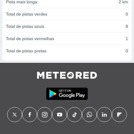
conteúdos.
Pista mais longa
2 km
Total de pistas verdes
0
ção
Total de pistas azuis
8
ão através
de
,
Total de pistas vermelhas
1
 e
Total de pistas pretas
0
dos,
publicidade
s, estudos
a e
mento de
ossos 1199
eiros