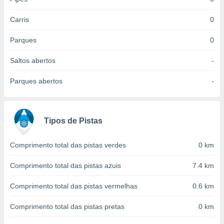
 para
Carris
0
a, utilizar
selecionar
Parques
0
a, criar
Saltos abertos
-
personalizar
tilizar
Parques abertos
-
selecionar
dos, medir
nho da
, medir o
Tipos de Pistas
o dos
Comprimento total das pistas verdes
0 km
r os
ravés de
Comprimento total das pistas azuis
7.4 km
s ou
s de dados
Comprimento total das pistas vermelhas
0.6 km
es fontes,
 e melhorar
ilizar dados
Comprimento total das pistas pretas
0 km
ara