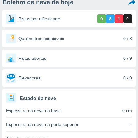
Boletim de neve de hoje
m
 recolhidas
cookies ou
Pistas por dificuldade
0
8
1
0
, permite-
ar a nossa
ara
Quilómetros esquiáveis
0 / 8
ACEITAR
 fornecer-
E
os de alta
CONTINUAR
sem
Pistas abertas
0 / 9
sto.
CONFIGURAÇÕES
o botão
ontinuar",
Elevadores
0 / 9
r ao
itando a
de todos os
Estado da neve
óprios ou
parceiros,
Espessura da neve na base
0 cm
rmitem
lisar o
nto no
Espessura da neve na parte superior
-
em como
 um perfil