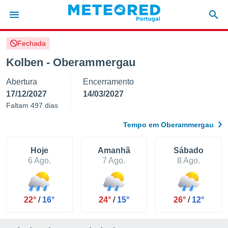
Fechada
de
Kolben - Oberammergau
 da
Abertura
Encerramento
empo.pt) foi
or
17/12/2027
14/03/2027
is para
Faltam 497 dias
e as
 fornecidas
Tempo em Oberammergau
 qualidade.
r a este
s das
Hoje
Amanhã
Sábado
opções:
6 Ago.
7 Ago.
8 Ago.
ookies e
 forma
22°
/
16°
24°
/
15°
26°
/
12°
e digital
da,