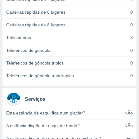
ite através
atura,
Cadeiras rápidas de 6 lugares
0
 botão
Cadeiras rápidas de 8 lugares
0
nto, nós e
Telecadeiras
8
arceiros
cookies,
Teleféricos de gôndola
0
ores únicos
ias
Teleféricos de gôndola triplos
0
s para
 aceder e
Teleféricos de gôndola quádruplos
0
dados
ais como a
 este sitio
eços IP e
Serviços
ores de
possível
Esta estância de esqui fica num glaciar?
NÃo
es possam
A estância dispõe de esqui de fundo?
NÃo
os seus
oais com
nteresse
A estância dispõe de um parque de snowboard?
Sim