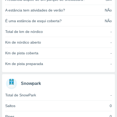
o qual se
ara tal,
A estância tem atividades de verão?
NÃo
 o seu
to ou opor-
É uma estância de esqui coberta?
NÃo
essamento
m qualquer
Total de km de nórdico
-
ando em “
 ou na
Km de nórdico aberto
-
 Cookies
Km de pista coberta
-
te.
 nossos
Km de pista preparada
-
s o
Snowpark
o de
Total de SnowPark
-
e/ou aceder
ões num
utilizar
Saltos
0
ados para
publicidade,
Pipes
0