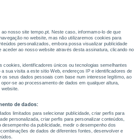
Aviso amarelo
Aviso moderado por temperaturas
elevadas em Nuevo Club de Golf
hoje
ante
r ao nosso site tempo.pt. Neste caso, informamo-lo de que
:
35%
navegação no website, mas não utilizaremos cookies para
nteúdos personalizados, embora possa visualizar publicidade
e aceder ao nosso website através desta assinatura, clicando no
 até
s cookies, identificadores únicos ou tecnologias semelhantes
 sua visita a este sitio Web, endereços IP e identificadores de
r os seus dados pessoais com base num interesse legítimo, ao
ura
Radar de Chuva
Satélites
Modelos
ou opor-se ao processamento de dados em qualquer altura,
 website.
mento de dados:
egunda
Terça
Quarta
Quinta
dos limitados para selecionar publicidade, criar perfis para
10 Ago.
11 Ago.
12 Ago.
13 Ago.
idade personalizada, criar perfis para personalizar conteúdos,
ir o desempenho da publicidade, medir o desempenho dos
 combinações de dados de diferentes fontes, desenvolver e
eúdos.