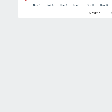
°C
Sex
7
Sáb
8
Dom
9
Seg
10
Ter
11
Qua
12
Máxima