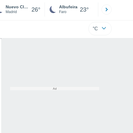
Nuevo Club de Golf
Albufeira
Lisboa
26°
23°
Madrid
Faro
Lisboa
°C