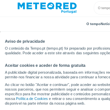
O tempo
Notíc
Aviso de privacidade
O conteúdo da Tempo.pt (tempo.pt) foi preparado por profissiona
qualidade. Pode aceder a este site através das seguintes opçõe
Aceitar cookies e aceder de forma gratuita
Início
Espanha
Comunidade de Madrid
Nuevo C
A publicidade digital personalizada, baseada em informações r
permite-nos financiar a nossa atividade para continuar a fornec
Tempo em Nuevo Club 
Ao clicar no botão "Aceitar e continuar", pode aceder ao websit
nossos parceiros, que nos permitem seguir e analisar o compo
01:14
Sexta
específico para lhe mostrar publicidade e conteúdos persona
nossa
Política de Cookies
e retirar o seu consentimento a qua
disponível na parte inferior da nossa página web.
Céu limpo