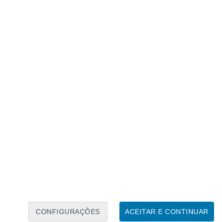
Calendário Lunar
Seg
Ter
Qua
Qui
Sex
Sáb
Domo
7
8
9
10
11
12
13
14
15
16
CONFIGURAÇÕES
ACEITAR E CONTINUAR