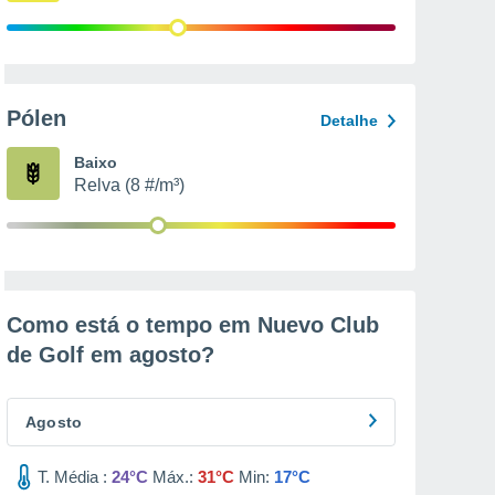
Pólen
Detalhe
Baixo
Relva (8 #/m³)
Como está o tempo em Nuevo Club
de Golf em
agosto
?
Agosto
T. Média :
24°C
Máx.:
31°C
Min:
17°C