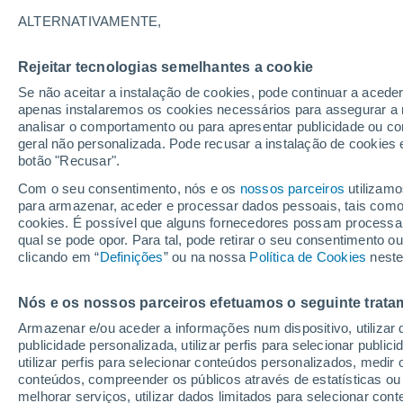
27°
ALTERNATIVAMENTE,
Rejeitar tecnologias semelhantes a cookie
Lua mingu
Se não aceitar a instalação de cookies, pode continuar a acede
Iluminada
Sensação de 27°
apenas instalaremos os cookies necessários para assegurar a 
analisar o comportamento ou para apresentar publicidade ou co
geral não personalizada. Pode recusar a instalação de cookies 
botão "Recusar".
Última hora
Aviso amarelo de tempo quente neste distrito:
Com o seu consentimento, nós e os
nossos parceiros
utilizamo
39 ºC e noites tropicais; saiba até quando
para armazenar, aceder e processar dados pessoais, tais como a
cookies. É possível que alguns fornecedores possam processa
O Tempo 1 - 7 Dias
Atualidade
Mapas de temperat
qual se pode opor. Para tal, pode retirar o seu consentimento 
clicando em “
Definições
” ou na nossa
Política de Cookies
neste
Nós e os nossos parceiros efetuamos o seguinte trata
Amanhã
Domingo
S
Hoje
Armazenar e/ou aceder a informações num dispositivo, utilizar da
8 Ago.
9 Ago.
7 Ago.
publicidade personalizada, utilizar perfis para selecionar public
utilizar perfis para selecionar conteúdos personalizados, med
conteúdos, compreender os públicos através de estatísticas ou
melhorar serviços, utilizar dados limitados para selecionar cont