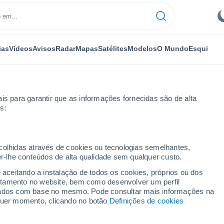
ias
Vídeos
Avisos
Radar
Mapas
Satélites
Modelos
O Mundo
Esqui
is para garantir que as informações fornecidas são de alta
s:
lub de Golf
ecolhidas através de cookies ou tecnologias semelhantes,
er-lhe conteúdos de alta qualidade sem qualquer custo.
de Golf
e aceitando a instalação de todos os cookies, próprios ou dos
rtamento no website, bem como desenvolver um perfil
...
lizados com base no mesmo. Pode consultar mais informações na
lquer momento, clicando no botão
Definições de cookies
Por horas
Céu limpo nas próximas horas