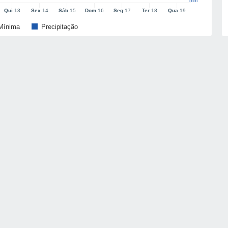
mm
Qui
13
Sex
14
Sáb
15
Dom
16
Seg
17
Ter
18
Qua
19
Mínima
Precipitação