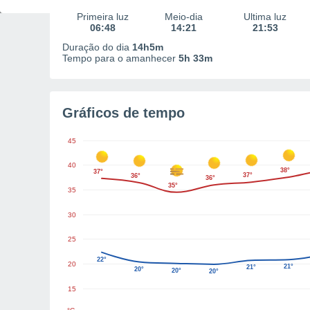
Primeira luz
Meio-dia
Última luz
06:48
14:21
21:53
Duração do dia
14h5m
Tempo para o amanhecer
5h 33m
Gráficos de tempo
45
40
38°
37°
37°
36°
36°
35°
35
30
25
22°
20
21°
21°
20°
20°
20°
15