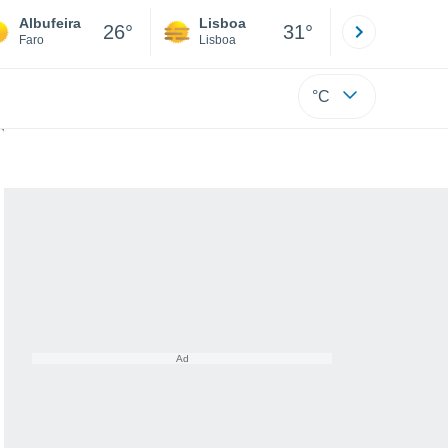
Albufeira
Lisboa
Porto
26°
31°
Faro
Lisboa
Porto
°C
o ar subtropical