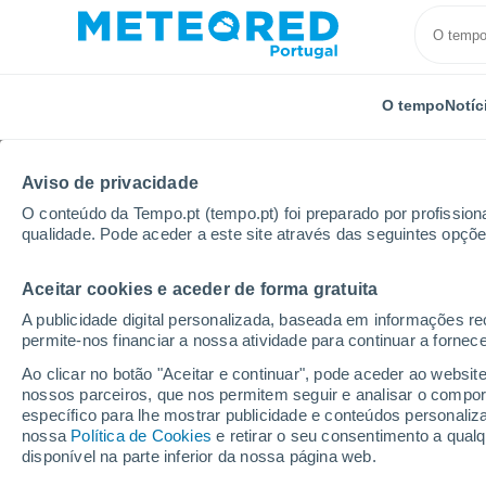
O tempo
Notíc
TODOS
ATUALIDADE
CIÊNCIA
PREVISÃO
ASTRON
Aviso de privacidade
O conteúdo da Tempo.pt (tempo.pt) foi preparado por profissiona
qualidade. Pode aceder a este site através das seguintes opçõe
Aceitar cookies e aceder de forma gratuita
A publicidade digital personalizada, baseada em informações r
permite-nos financiar a nossa atividade para continuar a fornec
Início
Notícias
Previsão
Regresso abrupto do ca
Ao clicar no botão "Aceitar e continuar", pode aceder ao websit
nossos parceiros, que nos permitem seguir e analisar o compo
específico para lhe mostrar publicidade e conteúdos persona
Regresso abrupto do c
nossa
Política de Cookies
e retirar o seu consentimento a qua
disponível na parte inferior da nossa página web.
meteorológicos define