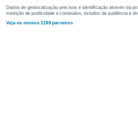
Dados de geolocalização precisos e identificação através da pr
medição de publicidade e conteúdos, estudos de audiência e d
Veja os nossos 1199 parceiros
Uma massa de ar subtropical 
acentuada das temperaturas em
quarta-feira, 10 de junho, est
da média da época durante alg
Afonso Lopes
08/06/2026 13:13
Depois de um início de junho relativ
apontam para uma
subida gradual da
ao longo desta semana. A entrada de
favorecer
valores significativament
o próximo fim de semana.