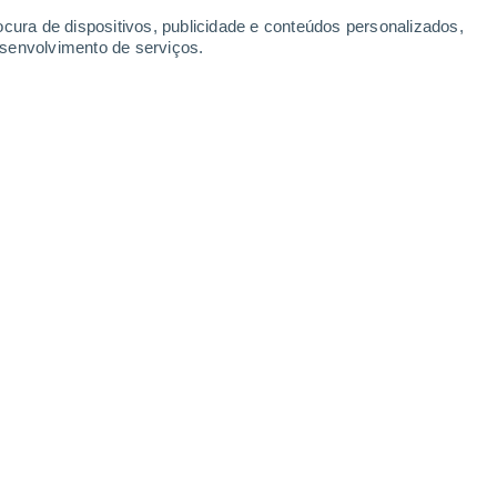
ocura de dispositivos, publicidade e conteúdos personalizados,
esenvolvimento de serviços.
deverá provocar uma subida
 Portugal continental a partir de
ando previstos valores muito acima
uns dias.
6 min
amente ameno, os modelos meteorológicos
s temperaturas em Portugal continental
 uma
massa de ar subtropical
deverá
e acima da média
em várias regiões durante