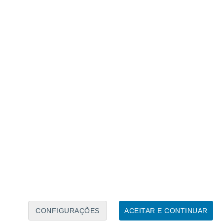
 hPa evidenciam uma
extensa área de
Portugal continental e Espanha, um sinal
 ar subtropical.
erão
ultrapassar os 6 a 8 ºC
relativamente
is para esta época do ano.
oximar-se dos 40 ºC em
fletir-se diretamente nas temperaturas
gerem uma subida progressiva dos valores
alor a tornar-se
particularmente
CONFIGURAÇÕES
ACEITAR E CONTINUAR