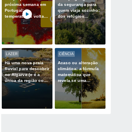
próxima semana em
da segurança para
Portugal:
quem viaja sozinho:
temperaturas voltam
dos refúgios
a subir; máximas na
europeus aos
ordem dos 40 ºC
destinos de maior
regressam ao
risco
continente
LAZER
CIÊNCIA
Há uma nova praia
Acaso ou alteração
fluvial para descobrir
climática: a fórmula
no Algarve (e é a
matemática que
única da região com
revela se uma
Bandeira Azul)
tempestade extrema
já não é natural