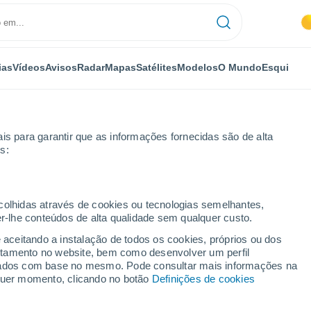
ias
Vídeos
Avisos
Radar
Mapas
Satélites
Modelos
O Mundo
Esqui
OMIA
PLANTAS
LAZER
is para garantir que as informações fornecidas são de alta
s:
ecolhidas através de cookies ou tecnologias semelhantes,
er-lhe conteúdos de alta qualidade sem qualquer custo.
lor a Portugal: modelos meteorológicos definem data para a chegada d
e aceitando a instalação de todos os cookies, próprios ou dos
rtamento no website, bem como desenvolver um perfil
lizados com base no mesmo. Pode consultar mais informações na
alor a Portugal: modelos
lquer momento, clicando no botão
Definições de cookies
m data para a chegada