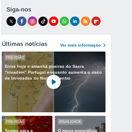
Siga-nos
Últimas notícias
Ver mais informaçāo
PREVISÃO
Entre hoje e amanhã poeiras do Saara
“invadem” Portugal enquanto aumenta o risco
de trovoadas no Norte e Centro
PREVISÃO
ATUALIDADE
Tempo para a
O mapa geográfico