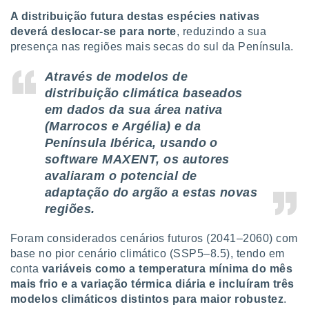
tar a
A distribuição futura destas espécies nativas
de cookies,
uar a
deverá deslocar-se para norte
, reduzindo a sua
osso site
presença nas regiões mais secas do sul da Península.
este caso,
lo de que
Através de modelos de
talaremos
distribuição climática baseados
em dados da sua área nativa
s para
a navegação
(Marrocos e Argélia) e da
, mas não
Península Ibérica, usando o
s cookies
software MAXENT, os autores
ar o
nto ou
avaliaram o potencial de
ntar
adaptação do argão a estas novas
 ou
regiões.
dos,
Foram considerados cenários futuros (2041–2060) com
ssa
ublicidade
base no pior cenário climático (SSP5–8.5), tendo em
conta
variáveis como a temperatura mínima do mês
ada. Pode
mais frio e a variação térmica diária e incluíram três
nstalação de
modelos climáticos distintos para maior robustez
.
ceder ao