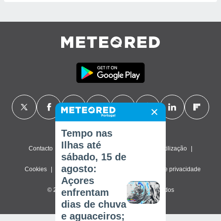
Tempo nas
Ilhas até
Contacto
Sobre nós
FAQ
Termos de utilização
sábado, 15 de
agosto:
Cookies
Política de privacidade
Definições de privacidade
Açores
© 2026 Meteored. Todos os direitos reservados
enfrentam
dias de chuva
e aguaceiros;