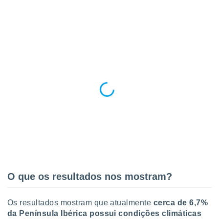
ite através
atura,
 botão
nto, nós e
arceiros
cookies,
ores únicos
ias
s para
 aceder e
dados
ais como a
 este sitio
eços IP e
ores de
possível
O que os resultados nos mostram?
es possam
os seus
Os resultados mostram que atualmente
cerca de 6,7%
oais com
da Península Ibérica possui condições climáticas
nteresse