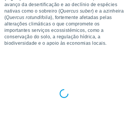
para lhe
avanço da desertificação e ao declínio de espécies
licidade e
nativas como o sobreiro (
Quercus suber
) e a azinheira
(
Quercus rotundifolia
), fortemente afetadas pelas
ados com
alterações climáticas o que compromete os
esmo. Pode
ais
importantes serviços ecossistémicos, como a
s na nossa
conservação do solo, a regulação hídrica, a
 Cookies
e
biodiversidade e o apoio às economias locais.
u
nto a
omento,
 botão
de cookies
na parte
nossa
.
IVAMENTE,
as
tes a