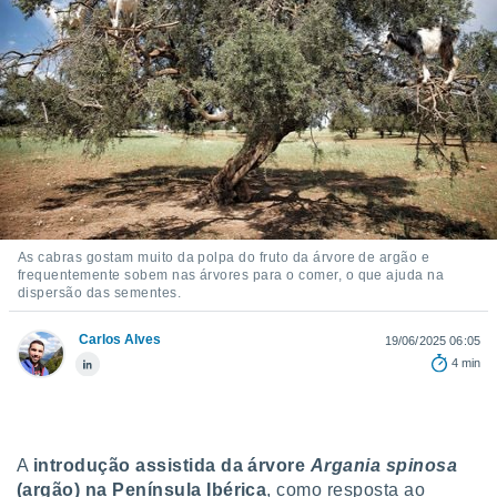
m
 recolhidas
cookies ou
, permite-
ar a nossa
ara
ACEITAR
 fornecer-
E
os de alta
CONTINUAR
sem
sto.
CONFIGURAÇÕES
o botão
As cabras gostam muito da polpa do fruto da árvore de argão e
ontinuar",
frequentemente sobem nas árvores para o comer, o que ajuda na
r ao
dispersão das sementes.
itando a
de todos os
Carlos Alves
19/06/2025 06:05
óprios ou
4 min
parceiros,
rmitem
lisar o
nto no
em como
A
introdução assistida da árvore
Argania spinosa
 um perfil
(argão) na Península Ibérica
, como resposta ao