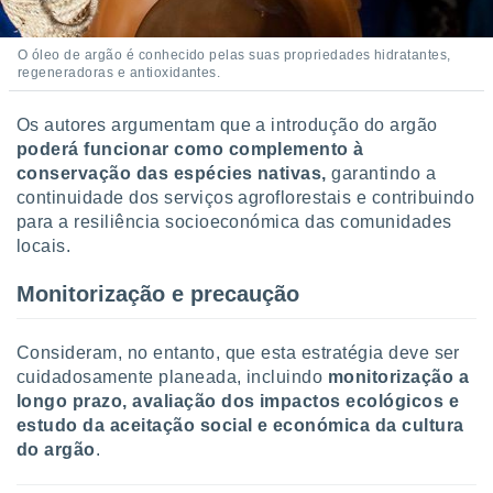
conteúdos.
O óleo de argão é conhecido pelas suas propriedades hidratantes,
ção
regeneradoras e antioxidantes.
ão através
de
Os autores argumentam que a introdução do argão
,
poderá funcionar como complemento à
 e
conservação das espécies nativas,
garantindo a
continuidade dos serviços agroflorestais e contribuindo
dos,
para a resiliência socioeconómica das comunidades
publicidade
s, estudos
locais.
a e
mento de
Monitorização e precaução
ossos 1199
Consideram, no entanto, que esta estratégia deve ser
eiros
cuidadosamente planeada, incluindo
monitorização a
longo prazo, avaliação dos impactos ecológicos e
estudo da aceitação social e económica da cultura
do argão
.