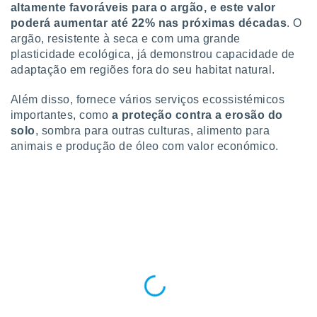
altamente favoráveis para o ar
gão, e este valor
o qual se
poderá aumentar até 22% nas próximas décadas
. O
ara tal,
 o seu
argão, resistente à seca e com uma grande
to ou opor-
plasticidade ecológica, já demonstrou capacidade de
essamento
adaptação em regiões fora do seu habitat natural.
m qualquer
ando em “
Além disso, fornece vários serviços ecossistémicos
 ou na
importantes, como
a proteção contra a erosão do
solo
, sombra para outras culturas, alimento para
 Cookies
te.
animais e produção de óleo com valor económico.
 nossos
s o
o de
e/ou aceder
ões num
utilizar
ados para
publicidade,