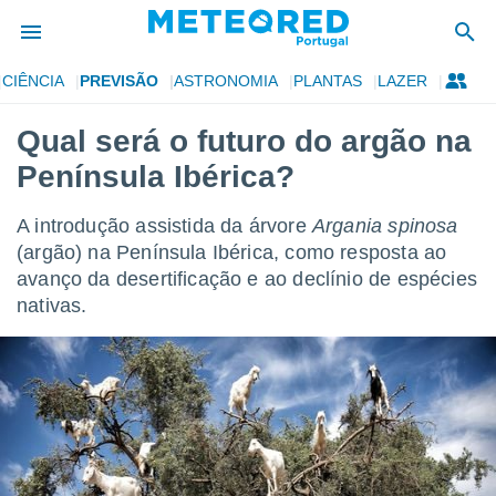
CIÊNCIA
PREVISÃO
ASTRONOMIA
PLANTAS
LAZER
de
Qual será o futuro do argão na
 da
Península Ibérica?
empo.pt) foi
or
is para
A introdução assistida da árvore
Argania spinosa
e as
(argão) na Península Ibérica, como resposta ao
 fornecidas
avanço da desertificação e ao declínio de espécies
 qualidade.
r a este
nativas.
s das
opções:
ookies e
 forma
e digital
da,