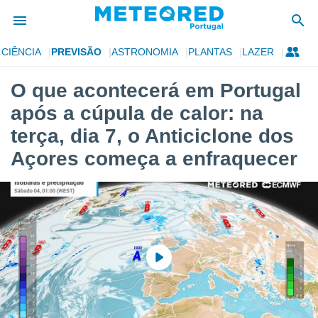
CIÊNCIA
PREVISÃO
ASTRONOMIA
PLANTAS
LAZER
de
O que acontecerá em Portugal
 da
após a cúpula de calor: na
empo.pt) foi
or
terça, dia 7, o Anticiclone dos
is para
Açores começa a enfraquecer
e as
 fornecidas
 qualidade.
r a este
s das
opções:
ookies e
 forma
e digital
da,