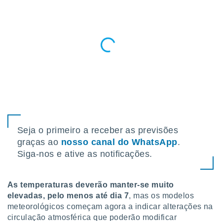
para lhe
licidade e
ados com
esmo. Pode
ais
s na nossa
 Cookies
e
u
nto a
omento,
 botão
de cookies
na parte
Seja o primeiro a receber as previsões
nossa
graças ao
nosso canal do WhatsApp
.
.
Siga-nos e ative as notificações.
IVAMENTE,
As temperaturas deverão manter-se muito
as
elevadas, pelo menos até dia 7
, mas os modelos
tes a
meteorológicos começam agora a indicar alterações na
circulação atmosférica que poderão modificar