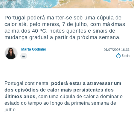
m
 recolhidas
cookies ou
Portugal poderá manter-se sob uma cúpula de
calor até, pelo menos, 7 de julho, com máximas
, permite-
ar a nossa
acima dos 40 ºC, noites quentes e sinais de
ara
mudança gradual a partir da próxima semana.
ACEITAR
 fornecer-
E
os de alta
Marta Godinho
CONTINUAR
01/07/2026 16:31
sem
5 min
sto.
CONFIGURAÇÕES
o botão
ontinuar",
r ao
Portugal continental
poderá estar a atravessar um
itando a
dos episódios de calor mais persistentes dos
de todos os
óprios ou
últimos anos
,
com uma cúpula de calor a dominar o
parceiros,
estado do tempo ao longo da primeira semana de
rmitem
julho.
lisar o
nto no
em como
 um perfil