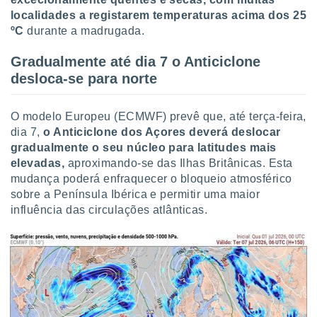
conteúdos.
localidades a registarem temperaturas acima dos 25
ºC
durante a madrugada.
ção
Gradualmente até dia 7 o Anticiclone
ão através
desloca-se para norte
de
,
 e
O modelo Europeu (ECMWF) prevê que, até terça-feira,
dos,
dia 7,
o Anticiclone dos Açores deverá deslocar
publicidade
gradualmente o seu núcleo para latitudes mais
s, estudos
elevadas,
aproximando-se das Ilhas Britânicas. Esta
a e
mudança poderá enfraquecer o bloqueio atmosférico
mento de
sobre a Península Ibérica e permitir uma maior
influência das circulações atlânticas.
ossos 1199
eiros