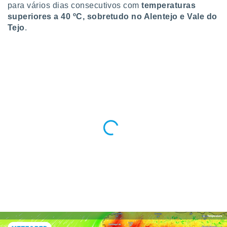
para vários dias consecutivos com
temperaturas
o qual se
superiores a 40 ºC, sobretudo no Alentejo e Vale do
ara tal,
 o seu
Tejo
.
to ou opor-
essamento
m qualquer
ando em “
 ou na
 Cookies
te.
 nossos
s o
o de
e/ou aceder
ões num
utilizar
ados para
publicidade,