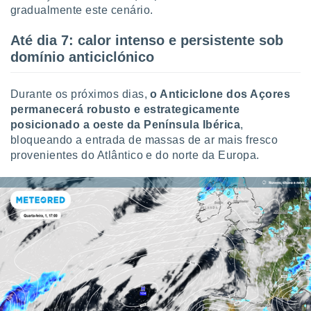
tar a
gradualmente este cenário.
de cookies,
uar a
Até dia 7: calor intenso e persistente sob
osso site
domínio anticiclónico
este caso,
lo de que
talaremos
Durante os próximos dias,
o Anticiclone dos Açores
permanecerá robusto e estrategicamente
s para
a navegação
posicionado a oeste da Península Ibérica
,
, mas não
bloqueando a entrada de massas de ar mais fresco
s cookies
provenientes do Atlântico e do norte da Europa.
ar o
nto ou
ntar
 ou
dos,
ssa
ublicidade
ada. Pode
nstalação de
ceder ao