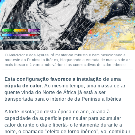
ite através
atura,
 botão
nto, nós e
arceiros
cookies,
ores únicos
O Anticiclone dos Açores irá manter-se robusto e bem posicionado a
ias
noroeste da Península Ibérica, bloqueando a entrada de massas de ar
s para
mais fresco e favorecendo vários dias consecutivos de calor intenso.
 aceder e
dados
Esta configuração favorece a instalação de uma
ais como a
cúpula de calor
. Ao mesmo tempo, uma massa de ar
 este sitio
quente vinda do Norte de África já está a ser
eços IP e
transportada para o interior de da Península Ibérica.
ores de
possível
A forte insolação desta época do ano, aliada à
es possam
capacidade da superfície peninsular para acumular
os seus
calor durante o dia e libertá-lo lentamente durante a
oais com
noite, o chamado "efeito de forno ibérico", vai contribuir
nteresse