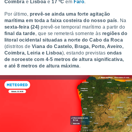
Coimbra
e
Lisboa
e
17 ºC
em
Faro
.
Por último,
prevê-se ainda uma forte agitação
marítima em toda a faixa costeira do nosso país
. Na
sexta-feira (24)
prevê-se temporal marítimo a partir do
final da tarde
, que se remeterá somente às
regiões do
litoral ocidental situadas a norte do Cabo da Roca
(distritos de
Viana do Castelo, Braga, Porto, Aveiro,
Coimbra, Leiria e Lisboa
), estando previstas
ondas
de noroeste com 4-5 metros de altura significativa,
e até 8 metros de altura máxima
.