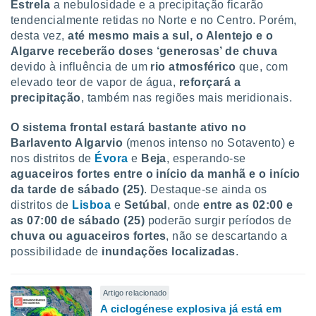
Estrela
a nebulosidade e a precipitação ficarão
tendencialmente retidas no Norte e no Centro. Porém,
desta vez,
até mesmo mais a sul, o Alentejo e o
Algarve receberão doses ‘generosas’ de chuva
devido à influência de um
rio atmosférico
que, com
elevado teor de vapor de água,
reforçará a
precipitação
, também nas regiões mais meridionais.
O sistema frontal estará bastante ativo no
Barlavento Algarvio
(menos intenso no Sotavento) e
nos distritos de
Évora
e
Beja
, esperando-se
aguaceiros fortes entre o início da manhã e o início
da tarde de sábado (25)
. Destaque-se ainda os
distritos de
Lisboa
e
Setúbal
, onde
entre as 02:00 e
as 07:00 de sábado (25)
poderão surgir períodos de
chuva ou aguaceiros fortes
, não se descartando a
possibilidade de
inundações localizadas
.
Artigo relacionado
A ciclogénese explosiva já está em