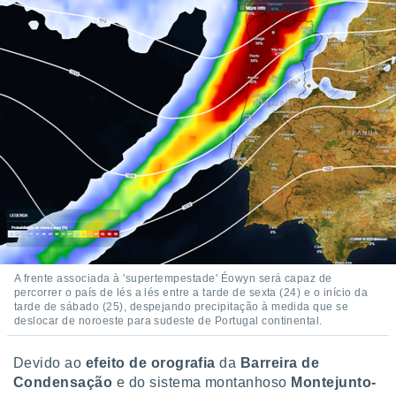
A frente associada à 'supertempestade' Éowyn será capaz de
percorrer o país de lés a lés entre a tarde de sexta (24) e o início da
tarde de sábado (25), despejando precipitação à medida que se
deslocar de noroeste para sudeste de Portugal continental.
Devido ao
efeito de orografia
da
Barreira de
Condensação
e do sistema montanhoso
Montejunto-