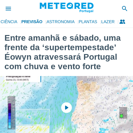
CIÊNCIA
PREVISÃO
ASTRONOMIA
PLANTAS
LAZER
de
Entre amanhã e sábado, uma
 da
frente da ‘supertempestade’
empo.pt) foi
or
Éowyn atravessará Portugal
is para
com chuva e vento forte
e as
 fornecidas
 qualidade.
r a este
s das
opções:
ookies e
 forma
e digital
da,