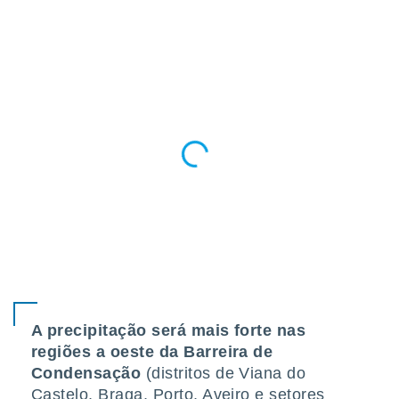
 para
a, utilizar
selecionar
a, criar
personalizar
tilizar
selecionar
dos, medir
nho da
, medir o
o dos
r os
ravés de
s ou
s de dados
A precipitação será mais forte nas
es fontes,
 e melhorar
regiões a oeste da Barreira de
ilizar dados
Condensação
(distritos de Viana do
ara
Castelo, Braga, Porto, Aveiro e setores