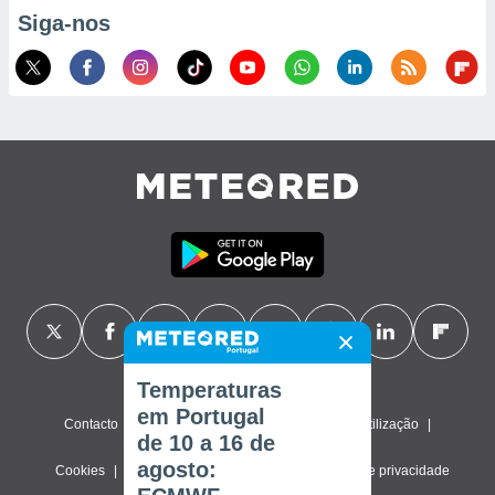
Siga-nos
Temperaturas
em Portugal
Contacto
Sobre nós
FAQ
Termos de utilização
de 10 a 16 de
agosto:
Cookies
Política de privacidade
Definições de privacidade