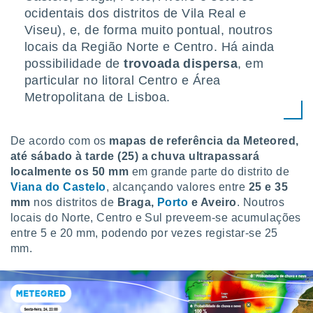
conteúdos.
ocidentais dos distritos de Vila Real e
Viseu), e, de forma muito pontual, noutros
ção
locais da Região Norte e Centro. Há ainda
possibilidade de
trovoada dispersa
, em
ão através
de
particular no litoral Centro e Área
,
Metropolitana de Lisboa.
 e
dos,
De acordo com os
mapas de referência da Meteored,
publicidade
s, estudos
até sábado à tarde (25) a chuva ultrapassará
a e
localmente os 50 mm
em grande parte do distrito de
mento de
Viana do Castelo
, alcançando valores entre
25 e 35
mm
nos distritos de
Braga,
Porto
e Aveiro
. Noutros
locais do Norte, Centro e Sul preveem-se acumulações
ossos 1199
eiros
entre 5 e 20 mm, podendo por vezes registar-se 25
mm.