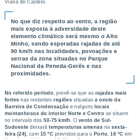
Viana do Castelo.
No que diz respeito ao vento, a região
mais exposta à adversidade deste
elemento climático será mesmo o Alto
Minho, sendo esperadas rajadas de até
90 km/h nas localidades, povoações e
serras da zona situadas no Parque
Nacional da Peneda-Gerês e nas
proximidades.
No referido período
, prevê-se que as
rajadas mais
fortes
nas restantes
regiões
situadas
a
oeste da
Barreira de Condensação
e nalguns
locais
montanhosos do interior Norte e Centro
se situem
no intervalo dos
50-75 km/h
. O
vento de Sul-
Sudoeste
deixará
temperaturas amenas
na
sexta-
feira (24)
, com
15 ºC
previstos para o
Porto
,
16 ºC
em