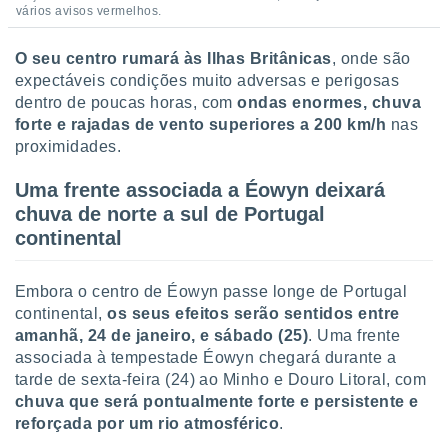
vários avisos vermelhos.
o qual se
ara tal,
 o seu
O seu centro rumará às Ilhas Britânicas
, onde são
to ou opor-
expectáveis condições muito adversas e perigosas
essamento
dentro de poucas horas, com
ondas enormes, chuva
m qualquer
forte e rajadas de vento superiores a 200 km/h
nas
ando em “
proximidades.
 ou na
 Cookies
Uma frente associada a Éowyn deixará
te.
chuva de norte a sul de Portugal
continental
 nossos
s o
Embora o centro de Éowyn passe longe de Portugal
continental,
os seus efeitos serão sentidos entre
o de
amanhã, 24 de janeiro, e sábado (25)
. Uma frente
associada à tempestade Éowyn chegará durante a
e/ou aceder
tarde de sexta-feira (24) ao Minho e Douro Litoral, com
ões num
chuva que será pontualmente forte e persistente e
utilizar
ados para
reforçada por um rio atmosférico
.
publicidade,