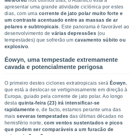
Meteored
nos últimos dias, o Atlântico está a
tar a
apresentar uma grande atividade ciclónica por estes
de cookies,
uar a
dias, com uma
corrente de jato polar muito forte e
osso site
um contraste acentuado entre as massas de ar
este caso,
polares e subtropicais
. Este panorama é favorável ao
lo de que
desenvolvimento de
várias depressões
(ou
talaremos
tempestades) que sofrerão um
cavamento súbito ou
explosivo
.
s para
a navegação
Éowyn, uma tempestade extremamente
, mas não
s cookies
cavada e potencialmente perigosa
ar o
nto ou
ntar
O primeiro destes ciclones extratropicais será
Éowyn
,
 ou
que está a deslocar-se vertiginosamente em direção à
Europa, guiado pela corrente de jato polar. Ao longo
dos,
desta
quinta-feira (23) irá intensificar-se
ssa
rapidamente
e, de facto, estamos perante uma das
ublicidade
mais
severas tempestades
das últimas décadas no
ada. Pode
hemisfério norte,
com ventos sustentados e picos
nstalação de
que podem ser comparáveis a um furacão de
ceder ao