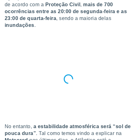
para lhe
de acordo com a
Proteção Civil
,
mais de 700
licidade e
ocorrências entre as 20:00 de segunda-feira e as
23:00 de quarta-feira
, sendo a maioria delas
ados com
inundações
.
esmo. Pode
ais
s na nossa
 Cookies
e
u
nto a
omento,
 botão
de cookies
na parte
nossa
.
IVAMENTE,
as
No entanto,
a estabilidade atmosférica será “sol de
tes a
pouca dura”
. Tal como temos vindo a explicar na