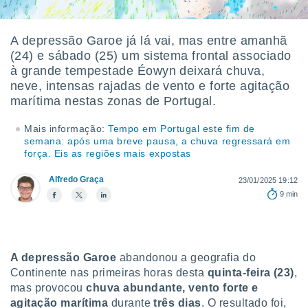
m
 recolhidas
cookies ou
A depressão Garoe já lá vai, mas entre amanhã
(24) e sábado (25) um sistema frontal associado
, permite-
ar a nossa
à grande tempestade Éowyn deixará chuva,
ara
neve, intensas rajadas de vento e forte agitação
ACEITAR
 fornecer-
marítima nestas zonas de Portugal.
E
os de alta
CONTINUAR
sem
Mais informação:
Tempo em Portugal este fim de
sto.
semana: após uma breve pausa, a chuva regressará em
CONFIGURAÇÕES
força. Eis as regiões mais expostas
o botão
ontinuar",
Alfredo Graça
23/01/2025 19:12
r ao
itando a
9 min
de todos os
óprios ou
parceiros,
rmitem
A depressão Garoe
abandonou a geografia do
lisar o
Continente nas primeiras horas desta
quinta-feira (23)
,
nto no
em como
mas provocou
chuva abundante, vento forte e
 um perfil
agitação marítima
durante
três dias
. O resultado foi,