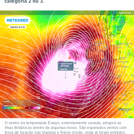
categoria 2 ou 3
.
ite através
atura,
 botão
nto, nós e
arceiros
cookies,
ores únicos
ias
s para
 aceder e
dados
ais como a
 este sitio
eços IP e
ores de
possível
es possam
os seus
O centro da tempestade Éowyn, extremamente cavada, atingirá as
oais com
Ilhas Britânicas dentro de algumas horas. São esperados ventos com
nteresse
força de furacão nas Irlandas e Reino Unido, onde já foram emitidos