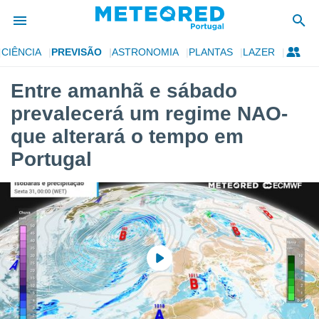
CIÊNCIA
PREVISÃO
ASTRONOMIA
PLANTAS
LAZER
de
Entre amanhã e sábado
 da
prevalecerá um regime NAO-
empo.pt) foi
or
que alterará o tempo em
is para
Portugal
e as
 fornecidas
 qualidade.
r a este
s das
opções:
ookies e
 forma
e digital
da,