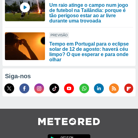
Um raio atinge o campo num jogo
de futebol na Tailândia: porque é
tão perigoso estar ao ar livre
durante uma trovoada
PREVISÃO
Tempo em Portugal para o eclipse
solar de 12 de agosto: haverá céu
limpo? O que esperar e para onde
olhar
Siga-nos