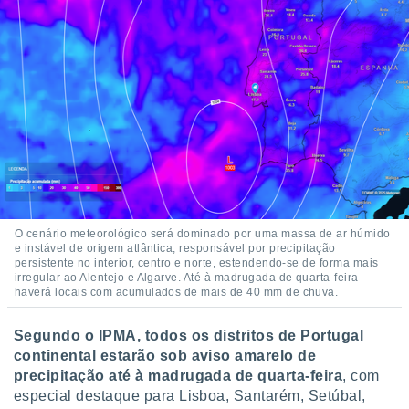
ite através
atura,
 botão
nto, nós e
arceiros
cookies,
ores únicos
ias
s para
 aceder e
dados
O cenário meteorológico será dominado por uma massa de ar húmido
ais como a
e instável de origem atlântica, responsável por precipitação
persistente no interior, centro e norte, estendendo-se de forma mais
 este sitio
irregular ao Alentejo e Algarve. Até à madrugada de quarta-feira
eços IP e
haverá locais com acumulados de mais de 40 mm de chuva.
ores de
possível
Segundo o IPMA, todos os distritos de Portugal
es possam
continental estarão sob aviso amarelo de
os seus
precipitação até à madrugada de quarta-feira
, com
oais com
especial destaque para Lisboa, Santarém, Setúbal,
nteresse