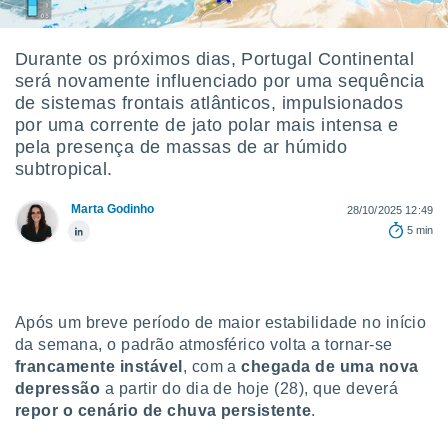
m
 recolhidas
cookies ou
Durante os próximos dias, Portugal Continental
será novamente influenciado por uma sequência
, permite-
ar a nossa
de sistemas frontais atlânticos, impulsionados
ara
por uma corrente de jato polar mais intensa e
ACEITAR
 fornecer-
pela presença de massas de ar húmido
E
os de alta
subtropical.
CONTINUAR
sem
sto.
Marta Godinho
28/10/2025 12:49
CONFIGURAÇÕES
o botão
5 min
ontinuar",
r ao
itando a
de todos os
óprios ou
Após um breve período de maior estabilidade no início
parceiros,
da semana, o padrão atmosférico volta a tornar-se
rmitem
francamente instável
, com a
chegada de uma nova
lisar o
depressão
a partir do dia de hoje (28), que deverá
nto no
repor o cenário de chuva persistente
.
em como
 um perfil