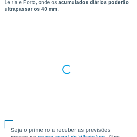
Leiria e Porto, onde os
acumulados diários poderão
o qual se
ultrapassar os 40 mm
.
ara tal,
 o seu
to ou opor-
essamento
m qualquer
ando em “
 ou na
 Cookies
te.
 nossos
s o
o de
e/ou aceder
ões num
utilizar
ados para
Seja o primeiro a receber as previsões
publicidade,