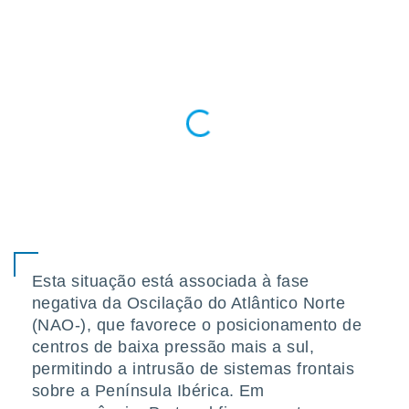
para lhe
licidade e
ados com
esmo. Pode
ais
s na nossa
 Cookies
e
u
nto a
omento,
 botão
de cookies
na parte
nossa
.
Esta situação está associada à fase
negativa da Oscilação do Atlântico Norte
IVAMENTE,
(NAO-), que favorece o posicionamento de
centros de baixa pressão mais a sul,
as
permitindo a intrusão de sistemas frontais
tes a
sobre a Península Ibérica. Em