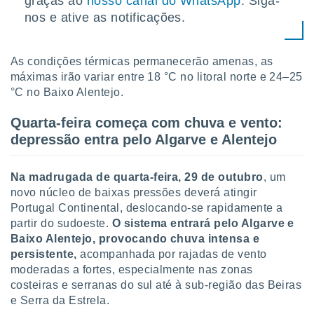
graças ao
nosso canal do WhatsApp
. Siga-
 para
nos e ative as notificações.
a, utilizar
selecionar
As condições térmicas permanecerão amenas, as
a, criar
máximas irão variar entre 18 °C no litoral norte e 24–25
personalizar
°C no Baixo Alentejo.
tilizar
selecionar
Quarta-feira começa com chuva e vento:
depressão entra pelo Algarve e Alentejo
dos, medir
nho da
, medir o
Na madrugada de quarta-feira, 29 de outubro
, um
o dos
novo núcleo de baixas pressões deverá atingir
Portugal Continental, deslocando-se rapidamente a
r os
ravés de
partir do sudoeste.
O sistema entrará pelo Algarve e
s ou
Baixo Alentejo, provocando chuva intensa e
s de dados
persistente,
acompanhada por rajadas de vento
es fontes,
moderadas a fortes, especialmente nas zonas
 e melhorar
costeiras e serranas do sul até à sub-região das Beiras
ilizar dados
e Serra da Estrela.
ara