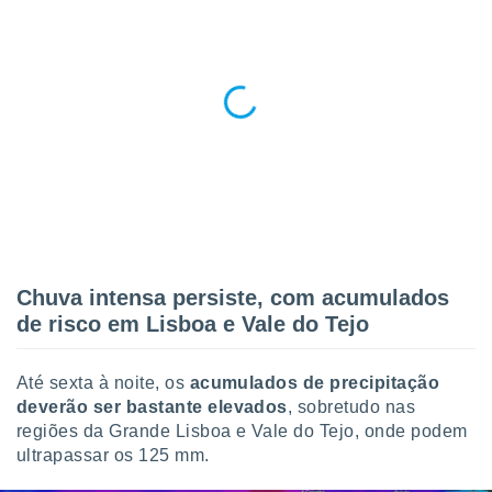
o qual se
ara tal,
 o seu
to ou opor-
essamento
m qualquer
ando em “
 ou na
 Cookies
te.
 nossos
Chuva intensa persiste, com acumulados
s o
de risco em Lisboa e Vale do Tejo
o de
Até sexta à noite, os
acumulados de precipitação
e/ou aceder
deverão ser bastante elevados
, sobretudo nas
ões num
regiões da Grande Lisboa e Vale do Tejo, onde podem
utilizar
ultrapassar os 125 mm.
ados para
publicidade,