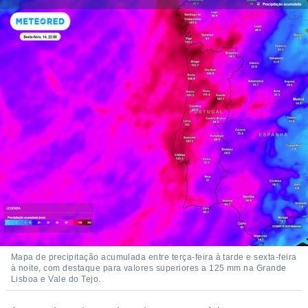
 para
a, utilizar
selecionar
a, criar
personalizar
tilizar
selecionar
dos, medir
nho da
, medir o
o dos
r os
ravés de
s ou
s de dados
es fontes,
Mapa de precipitação acumulada entre terça-feira à tarde e sexta-feira
à noite, com destaque para valores superiores a 125 mm na Grande
 e melhorar
Lisboa e Vale do Tejo.
ilizar dados
ara