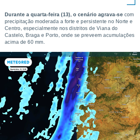
tar a
de cookies,
uar a
Durante a quarta-feira (13), o cenário agrava-se
com
osso site
precipitação moderada a forte e persistente no Norte e
este caso,
Centro, especialmente nos distritos de Viana do
lo de que
Castelo, Braga e Porto, onde se preveem acumulações
talaremos
acima de 60 mm.
s para
a navegação
, mas não
s cookies
ar o
nto ou
ntar
 ou
dos,
ssa
ublicidade
ada. Pode
nstalação de
ceder ao