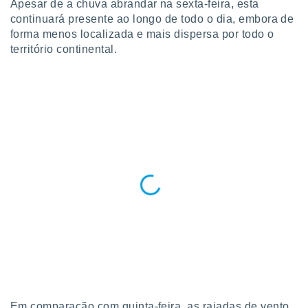
conteúdos.
Apesar de a chuva abrandar na sexta-feira, esta
continuará presente ao longo de todo o dia, embora de
forma menos localizada e mais dispersa por todo o
ção
território continental.
ão através
de
,
 e
dos,
publicidade
s, estudos
a e
mento de
ossos 1199
eiros
Em comparação com quinta-feira, as rajadas de vento