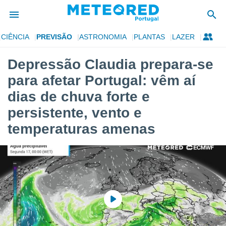
CIÊNCIA
PREVISÃO
ASTRONOMIA
PLANTAS
LAZER
de
Depressão Claudia prepara-se
 da
para afetar Portugal: vêm aí
empo.pt) foi
or
dias de chuva forte e
is para
persistente, vento e
e as
 fornecidas
temperaturas amenas
 qualidade.
r a este
s das
opções:
ookies e
 forma
e digital
da,