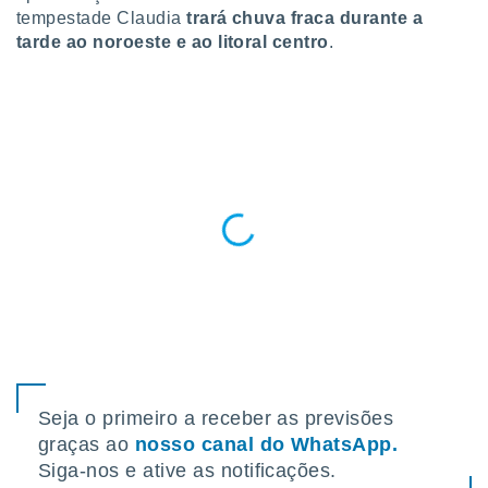
para lhe
tempestade Claudia
trará chuva fraca durante a
licidade e
tarde ao noroeste e ao litoral centro
.
ados com
esmo. Pode
ais
s na nossa
 Cookies
e
u
nto a
omento,
 botão
de cookies
na parte
nossa
.
IVAMENTE,
Seja o primeiro a receber as previsões
as
graças ao
nosso canal do WhatsApp.
tes a
Siga-nos e ative as notificações.