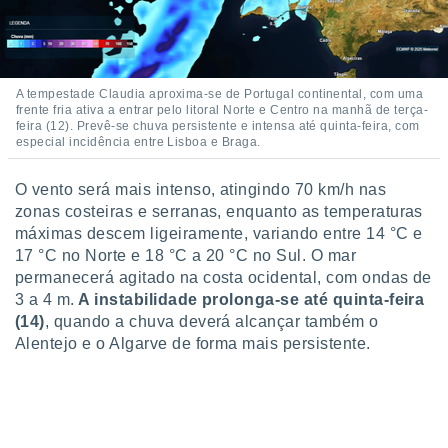
ite através
atura,
 botão
A tempestade Claudia aproxima-se de Portugal continental, com uma
frente fria ativa a entrar pelo litoral Norte e Centro na manhã de terça-
nto, nós e
feira (12). Prevê-se chuva persistente e intensa até quinta-feira, com
arceiros
especial incidência entre Lisboa e Braga.
cookies,
ores únicos
O vento será mais intenso, atingindo 70 km/h nas
ias
zonas costeiras e serranas, enquanto as temperaturas
s para
máximas descem ligeiramente, variando entre 14 °C e
 aceder e
dados
17 °C no Norte e 18 °C a 20 °C no Sul. O mar
ais como a
permanecerá agitado na costa ocidental, com ondas de
 este sitio
3 a 4 m.
A instabilidade prolonga-se até quinta-feira
eços IP e
(14)
, quando a chuva deverá alcançar também o
ores de
Alentejo e o Algarve de forma mais persistente.
possível
es possam
os seus
oais com
nteresse