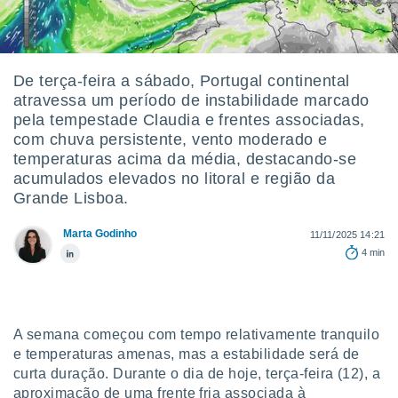
m
 recolhidas
cookies ou
, permite-
De terça-feira a sábado, Portugal continental
ar a nossa
atravessa um período de instabilidade marcado
ara
ACEITAR
pela tempestade Claudia e frentes associadas,
 fornecer-
E
com chuva persistente, vento moderado e
os de alta
CONTINUAR
sem
temperaturas acima da média, destacando-se
sto.
acumulados elevados no litoral e região da
CONFIGURAÇÕES
Grande Lisboa.
o botão
ontinuar",
Marta Godinho
r ao
11/11/2025 14:21
itando a
4 min
de todos os
óprios ou
parceiros,
rmitem
A semana começou com tempo relativamente tranquilo
lisar o
nto no
e temperaturas amenas, mas a estabilidade será de
em como
curta duração. Durante o dia de hoje,
terça-feira (12), a
 um perfil
aproximação de uma frente fria associada à