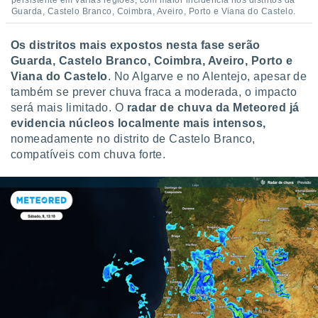
persistente em várias regiões, com maior incidência nos distritos da
ite através
Guarda, Castelo Branco, Coimbra, Aveiro, Porto e Viana do Castelo.
atura,
 botão
Os distritos mais expostos nesta fase serão
Guarda, Castelo Branco, Coimbra, Aveiro, Porto e
Viana do Castelo
. No Algarve e no Alentejo, apesar de
nto, nós e
também se prever chuva fraca a moderada, o impacto
arceiros
será mais limitado. O
radar de chuva da Meteored já
cookies,
evidencia núcleos localmente mais intensos,
ores únicos
nomeadamente no distrito de Castelo Branco,
ias
s para
compatíveis com chuva forte.
 aceder e
dados
ais como a
 este sitio
eços IP e
ores de
possível
es possam
os seus
oais com
nteresse