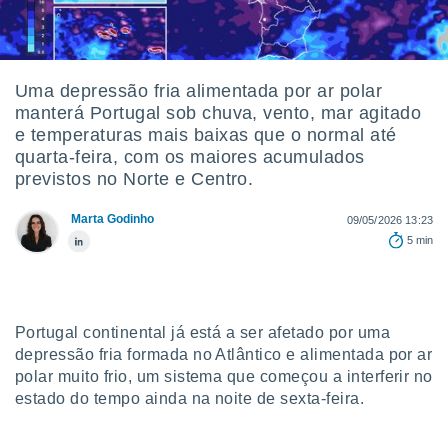
m
 recolhidas
cookies ou
, permite-
Uma depressão fria alimentada por ar polar
ar a nossa
manterá Portugal sob chuva, vento, mar agitado
ara
ACEITAR
e temperaturas mais baixas que o normal até
 fornecer-
E
quarta-feira, com os maiores acumulados
os de alta
CONTINUAR
sem
previstos no Norte e Centro.
sto.
CONFIGURAÇÕES
Marta Godinho
09/05/2026 13:23
o botão
5 min
ontinuar",
r ao
itando a
de todos os
óprios ou
Portugal continental já está a ser afetado por uma
parceiros,
depressão fria formada no Atlântico e alimentada por ar
rmitem
polar muito frio, um sistema que começou a interferir no
lisar o
nto no
estado do tempo ainda na noite de sexta-feira.
em como
 um perfil