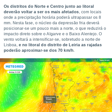
conteúdos.
Os
distritos do Norte e Centro junto ao litoral
deverão voltar a ser os mais afetados
,
com locais
ção
onde a precipitação horária poderá ultrapassar os 8
ão através
mm. Nesta fase, o núcleo da depressão fria deverá
de
posicionar-se um pouco mais a norte, o que reduzirá o
,
impacto direto sobre o Algarve e o Baixo Alentejo. O
 e
vento voltará a intensificar-se, sobretudo a norte de
Lisboa,
e no litoral do distrito de Leiria as rajadas
dos,
poderão aproximar-se dos 70 km/h
.
publicidade
s, estudos
a e
mento de
ossos 1199
eiros