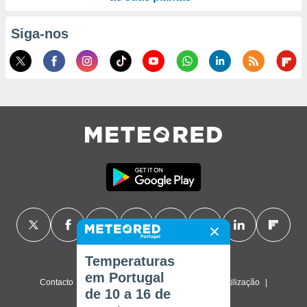
Siga-nos
Temperaturas
em Portugal
Contacto
Sobre nós
FAQ
Termos de utilização
de 10 a 16 de