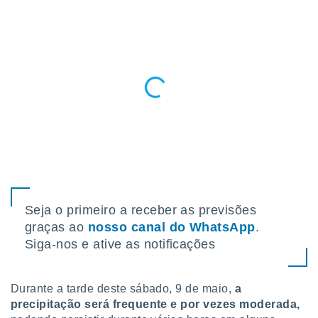
para lhe
licidade e
ados com
esmo. Pode
ais
s na nossa
 Cookies
e
u
nto a
omento,
 botão
de cookies
na parte
nossa
.
Seja o primeiro a receber as previsões
graças ao
nosso canal do WhatsApp
.
IVAMENTE,
Siga-nos e ative as notificações
as
Durante a tarde deste sábado, 9 de maio,
a
tes a
precipitação será frequente e por vezes moderada,