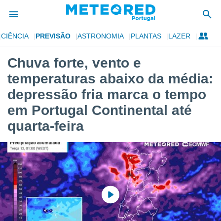
CIÊNCIA
PREVISÃO
ASTRONOMIA
PLANTAS
LAZER
de
Chuva forte, vento e
 da
temperaturas abaixo da média:
empo.pt) foi
or
depressão fria marca o tempo
is para
em Portugal Continental até
e as
 fornecidas
quarta-feira
 qualidade.
r a este
s das
opções:
ookies e
 forma
e digital
da,