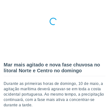
 para
a, utilizar
selecionar
a, criar
personalizar
tilizar
selecionar
dos, medir
nho da
, medir o
o dos
Mar mais agitado e nova fase chuvosa no
litoral Norte e Centro no domingo
r os
ravés de
s ou
Durante as primeiras horas de domingo, 10 de maio, a
s de dados
agitação marítima deverá agravar-se em toda a costa
es fontes,
ocidental portuguesa. Ao mesmo tempo, a precipitação
 e melhorar
continuará, com a fase mais ativa a concentrar-se
ilizar dados
ara
durante a tarde.