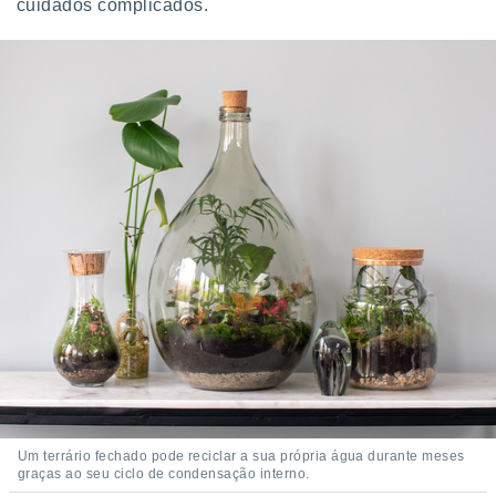
cuidados complicados.
ite através
atura,
 botão
nto, nós e
arceiros
cookies,
ores únicos
ias
s para
 aceder e
dados
ais como a
 este sitio
eços IP e
ores de
possível
es possam
os seus
Um terrário fechado pode reciclar a sua própria água durante meses
oais com
graças ao seu ciclo de condensação interno.
nteresse