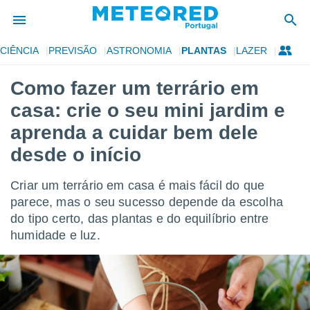
CIÊNCIA
PREVISÃO
ASTRONOMIA
PLANTAS
LAZER
de
Como fazer um terrário em
 da
casa: crie o seu mini jardim e
empo.pt) foi
or
aprenda a cuidar bem dele
is para
desde o início
e as
 fornecidas
 qualidade.
Criar um terrário em casa é mais fácil do que
r a este
parece, mas o seu sucesso depende da escolha
s das
opções:
do tipo certo, das plantas e do equilíbrio entre
humidade e luz.
ookies e
 forma
e digital
da,