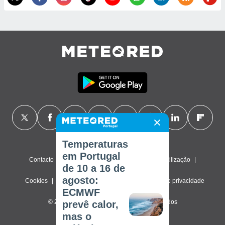
Temperaturas
em Portugal
Contacto
Sobre nós
FAQ
Termos de utilização
de 10 a 16 de
agosto:
Cookies
Política de privacidade
Definições de privacidade
ECMWF
© 2026 Meteored. Todos os direitos reservados
prevê calor,
mas o