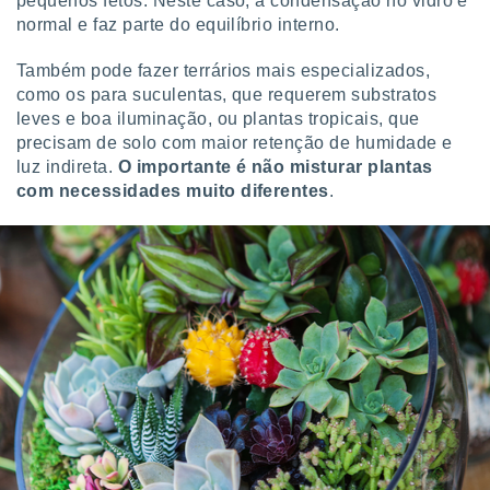
pequenos fetos. Neste caso, a condensação no vidro é
conteúdos.
normal e faz parte do equilíbrio interno.
ção
Também pode fazer terrários mais especializados,
como os para suculentas, que requerem substratos
ão através
leves e boa iluminação, ou plantas tropicais, que
de
,
precisam de solo com maior retenção de humidade e
 e
luz indireta.
O importante é não misturar plantas
com necessidades muito diferentes
.
dos,
publicidade
s, estudos
a e
mento de
ossos 1199
eiros