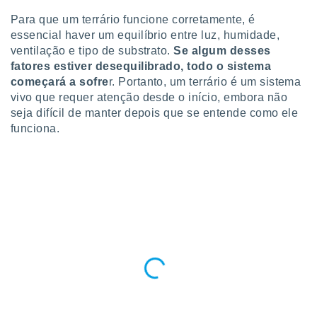
o qual se
Para que um terrário funcione corretamente, é
ara tal,
essencial haver um equilíbrio entre luz, humidade,
 o seu
ventilação e tipo de substrato.
Se algum desses
to ou opor-
essamento
fatores estiver desequilibrado, todo o sistema
m qualquer
começará a sofre
r. Portanto, um terrário é um sistema
ando em “
vivo que requer atenção desde o início, embora não
 ou na
seja difícil de manter depois que se entende como ele
funciona.
 Cookies
te.
 nossos
s o
o de
e/ou aceder
ões num
utilizar
ados para
publicidade,