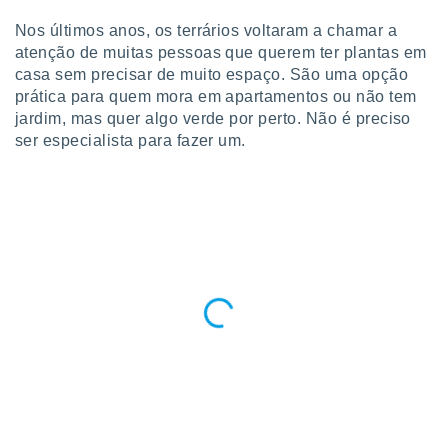
para lhe
licidade e
Nos últimos anos, os terrários voltaram a chamar a
atenção de muitas pessoas que querem ter plantas em
ados com
casa sem precisar de muito espaço. São uma opção
esmo. Pode
prática para quem mora em apartamentos ou não tem
ais
jardim, mas quer algo verde por perto. Não é preciso
s na nossa
 Cookies
ser especialista para fazer um.
e
u
nto a
omento,
 botão
de cookies
na parte
nossa
.
IVAMENTE,
as
tes a