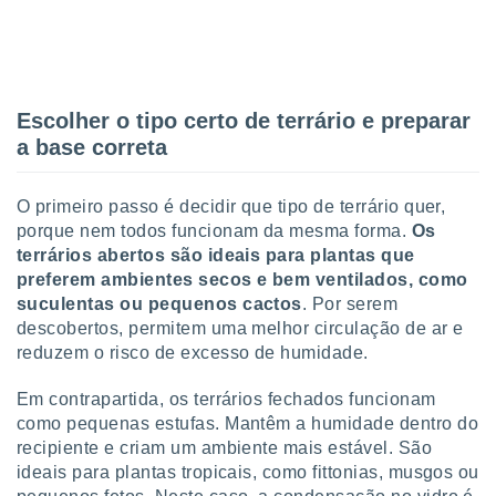
 para
a, utilizar
selecionar
Escolher o tipo certo de terrário e preparar
a, criar
personalizar
a base correta
tilizar
selecionar
O primeiro passo é decidir que tipo de terrário quer,
dos, medir
porque nem todos funcionam da mesma forma.
Os
nho da
terrários abertos são ideais para plantas que
, medir o
preferem ambientes secos e bem ventilados, como
o dos
suculentas ou pequenos cactos
. Por serem
descobertos, permitem uma melhor circulação de ar e
r os
ravés de
reduzem o risco de excesso de humidade.
s ou
s de dados
Em contrapartida, os terrários fechados funcionam
es fontes,
como pequenas estufas. Mantêm a humidade dentro do
 e melhorar
recipiente e criam um ambiente mais estável. São
ilizar dados
ideais para plantas tropicais, como fittonias, musgos ou
ara