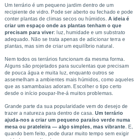
tar a
Um terrário é um pequeno jardim dentro de um
de cookies,
recipiente de vidro. Pode ser aberto ou fechado e pode
uar a
conter plantas de climas secos ou húmidos.
A ideia é
osso site
este caso,
criar um espaço onde as plantas tenham o que
lo de que
precisam para viver
: luz, humidade e um substrato
talaremos
adequado. Não se trata apenas de adicionar terra e
plantas, mas sim de criar um equilíbrio natural.
s para
a navegação
Nem todos os terrários funcionam da mesma forma.
, mas não
Alguns são projetados para suculentas que precisam
s cookies
ar o
de pouca água e muita luz, enquanto outros se
nto ou
assemelham a ambientes mais húmidos, como aqueles
ntar
que as samambaias adoram. Escolher o tipo certo
 ou
desde o início poupar-lhe-á muitos problemas.
dos,
Grande parte da sua popularidade vem do desejo de
ssa
trazer a natureza para dentro de casa.
Um terrário
ublicidade
ajuda-nos a criar um pequeno paraíso verde numa
ada. Pode
mesa ou prateleira — algo simples, mas vibrante
. E,
nstalação de
quando bem feito, pode durar muito tempo sem exigir
ceder ao