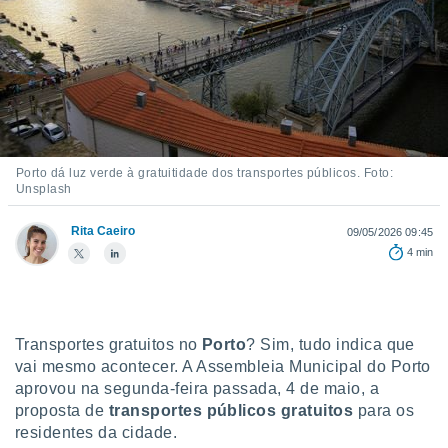
m
 recolhidas
cookies ou
, permite-
ar a nossa
ara
ACEITAR
 fornecer-
E
os de alta
CONTINUAR
Porto dá luz verde à gratuitidade dos transportes públicos. Foto:
sem
Unsplash
sto.
CONFIGURAÇÕES
o botão
Rita Caeiro
09/05/2026 09:45
ontinuar",
4 min
r ao
itando a
de todos os
óprios ou
parceiros,
Transportes gratuitos no
Porto
? Sim, tudo indica que
rmitem
vai mesmo acontecer. A Assembleia Municipal do Porto
lisar o
aprovou na segunda-feira passada, 4 de maio, a
nto no
proposta de
transportes públicos gratuitos
para os
em como
residentes da cidade.
 um perfil