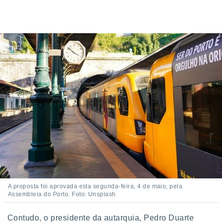
 para
a, utilizar
selecionar
a, criar
personalizar
tilizar
selecionar
dos, medir
nho da
, medir o
o dos
r os
ravés de
s ou
s de dados
es fontes,
A proposta foi aprovada esta segunda-feira, 4 de maio, pela
 e melhorar
Assembleia do Porto. Foto: Unsplash
ilizar dados
ara
Contudo, o presidente da autarquia, Pedro Duarte