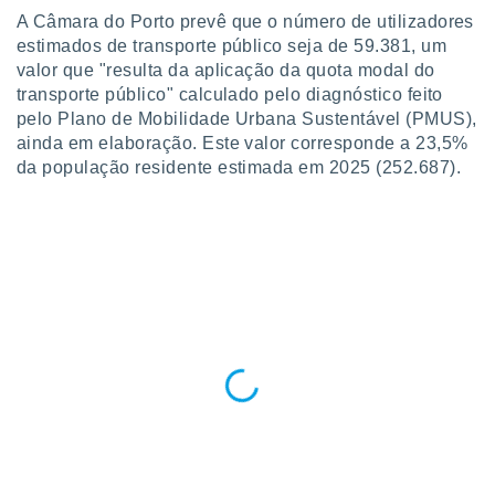
o qual se
A Câmara do Porto prevê que o número de utilizadores
ara tal,
estimados de transporte público seja de 59.381, um
 o seu
valor que "resulta da aplicação da quota modal do
to ou opor-
transporte público" calculado pelo diagnóstico feito
essamento
pelo Plano de Mobilidade Urbana Sustentável (PMUS),
m qualquer
ando em “
ainda em elaboração. Este valor corresponde a 23,5%
 ou na
da população residente estimada em 2025 (252.687).
 Cookies
te.
 nossos
s o
o de
e/ou aceder
ões num
utilizar
ados para
publicidade,