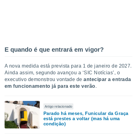
ite através
atura,
 botão
nto, nós e
arceiros
cookies,
E quando é que entrará em vigor?
ores únicos
ias
A nova medida está prevista para 1 de janeiro de 2027.
s para
 aceder e
Ainda assim, segundo avançou a ‘SIC Notícias’, o
dados
executivo demonstrou vontade de
antecipar a entrada
ais como a
em funcionamento já para este verão
.
 este sitio
eços IP e
ores de
possível
Artigo relacionado
Parado há meses, Funicular da Graça
está prestes a voltar (mas há uma
es possam
condição)
os seus
oais com
nteresse