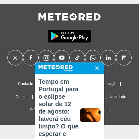
Tempo em
Contacto
Sobre nós
FAQ
Termos de utilização
Portugal para
o eclipse
Cookies
Política de privacidade
Definições de privacidade
solar de 12
© 2026 Meteored. Todos os direitos reservados
de agosto:
haverá céu
limpo? O que
esperar e