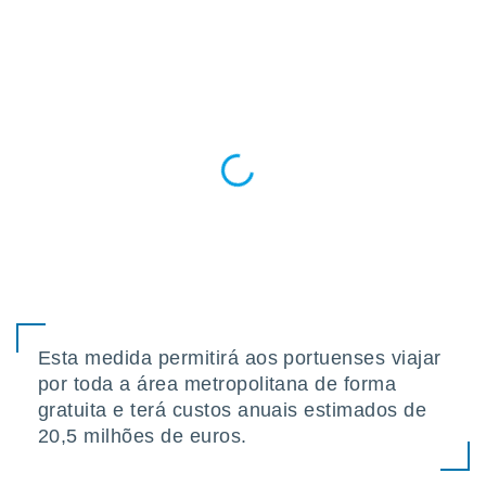
para lhe
licidade e
ados com
esmo. Pode
ais
s na nossa
 Cookies
e
u
nto a
omento,
 botão
de cookies
na parte
nossa
.
Esta medida permitirá aos portuenses viajar
IVAMENTE,
por toda a área metropolitana de forma
gratuita e terá custos anuais estimados de
as
20,5 milhões de euros.
tes a