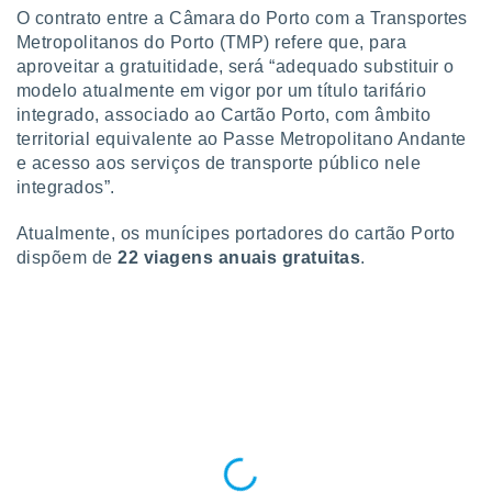
tar a
O contrato entre a Câmara do Porto com a Transportes
de cookies,
Metropolitanos do Porto (TMP) refere que, para
uar a
aproveitar a gratuitidade, será “adequado substituir o
osso site
este caso,
modelo atualmente em vigor por um título tarifário
lo de que
integrado, associado ao Cartão Porto, com âmbito
talaremos
territorial equivalente ao Passe Metropolitano Andante
e acesso aos serviços de transporte público nele
s para
integrados”.
a navegação
, mas não
Atualmente, os munícipes portadores do cartão Porto
s cookies
ar o
dispõem de
22 viagens anuais gratuitas
.
nto ou
ntar
 ou
dos,
ssa
ublicidade
ada. Pode
nstalação de
ceder ao