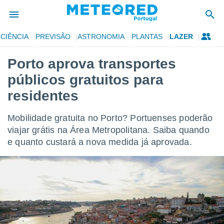
CIÊNCIA
PREVISÃO
ASTRONOMIA
PLANTAS
LAZER
de
Porto aprova transportes
 da
públicos gratuitos para
empo.pt) foi
or
residentes
is para
e as
Mobilidade gratuita no Porto? Portuenses poderão
 fornecidas
 qualidade.
viajar grátis na Área Metropolitana. Saiba quando
r a este
e quanto custará a nova medida já aprovada.
s das
opções:
ookies e
 forma
e digital
da,