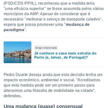
conteúdos.
(PSD/CDS-PP/IL), reconheceu que a medida teria
"uma eficácia superior" se fosse assumida pelos vários
ção
municípios da AMP. Apesar de considerar que é
necessário "melhorar o serviço de transporte coletivo",
ão através
espera que possa promover uma "
mudança de
de
paradigma
".
,
 e
dos,
Artigo relacionado
publicidade
Já conhece a casa mais estreita do
s, estudos
Porto (e, talvez, de Portugal)?
a e
mento de
Pedro Duarte deseja ainda que esta decisão tenha um
ossos 1199
eiros
impacto económico, ambiental e social. “Acreditamos
que esta medida pode ser um primeiro passo para
alterarmos uma filosofia de mobilidade na cidade”,
defendeu.
Uma mudança (quase) consensual