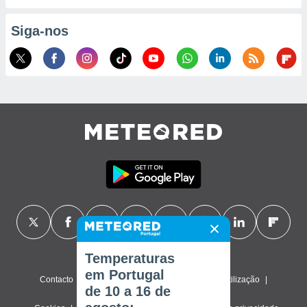
Siga-nos
Temperaturas
em Portugal
Contacto
Sobre nós
FAQ
Termos de utilização
de 10 a 16 de