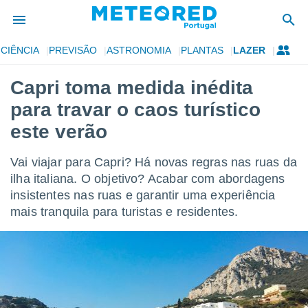
CIÊNCIA
PREVISÃO
ASTRONOMIA
PLANTAS
LAZER
de
Capri toma medida inédita
 da
para travar o caos turístico
empo.pt) foi
or
este verão
is para
e as
Vai viajar para Capri? Há novas regras nas ruas da
 fornecidas
 qualidade.
ilha italiana. O objetivo? Acabar com abordagens
r a este
insistentes nas ruas e garantir uma experiência
s das
mais tranquila para turistas e residentes.
opções:
ookies e
 forma
e digital
da,