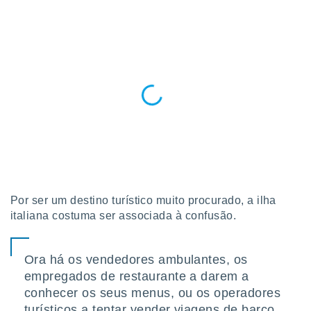
para lhe
licidade e
ados com
esmo. Pode
ais
s na nossa
 Cookies
e
u
nto a
omento,
 botão
de cookies
na parte
nossa
Por ser um destino turístico muito procurado, a ilha
.
italiana costuma ser associada à confusão.
IVAMENTE,
Ora há os vendedores ambulantes, os
as
empregados de restaurante a darem a
tes a
conhecer os seus menus, ou os operadores
turísticos a tentar vender viagens de barco.