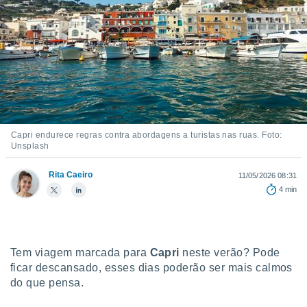
m
 recolhidas
cookies ou
, permite-
ar a nossa
ara
ACEITAR
 fornecer-
E
os de alta
CONTINUAR
sem
sto.
Capri endurece regras contra abordagens a turistas nas ruas. Foto:
Unsplash
CONFIGURAÇÕES
o botão
ontinuar",
Rita Caeiro
11/05/2026 08:31
r ao
4 min
itando a
de todos os
óprios ou
parceiros,
rmitem
Tem viagem marcada para
Capri
neste verão? Pode
lisar o
ficar descansado, esses dias poderão ser mais calmos
nto no
do que pensa.
em como
 um perfil