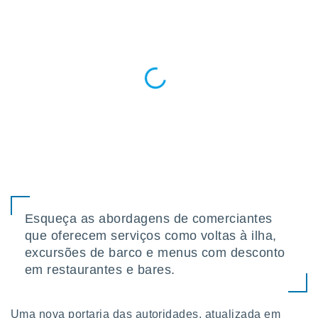
 para
a, utilizar
selecionar
a, criar
personalizar
tilizar
selecionar
dos, medir
nho da
, medir o
o dos
r os
Esqueça as abordagens de comerciantes
ravés de
que oferecem serviços como voltas à ilha,
s ou
excursões de barco e menus com desconto
s de dados
es fontes,
em restaurantes e bares.
 e melhorar
ilizar dados
ara
Uma nova portaria das autoridades, atualizada em