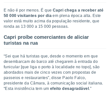
o qual se
ara tal,
E não é por menos. É que
Capri chega a receber até
 o seu
50 000 visitantes por dia
em plena época alta. Este
to ou opor-
valor está muito acima da população residente, que
essamento
ronda as 13 000 a 15 000 pessoas.
m qualquer
ando em “
 ou na
Capri proíbe comerciantes de aliciar
turistas na rua
 Cookies
te.
“Sei que há turistas que, desde o momento em que
 nossos
desembarcam do barco até chegarem à entrada do
funicular [que liga o porto à localidade no topo], são
s o
abordados mais de cinco vezes com propostas de
passeios e restaurantes”, disse Paolo Falco,
o de
presidente da Câmara, à comunicação social italiana.
“Esta insistência tem um
efeito desagradável
.”
e/ou aceder
ões num
utilizar
ados para
publicidade,