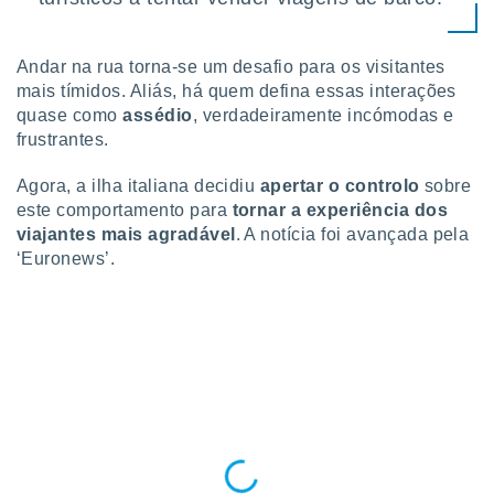
tar a
de cookies,
uar a
Andar na rua torna-se um desafio para os visitantes
osso site
este caso,
mais tímidos. Aliás, há quem defina essas interações
lo de que
quase como
assédio
, verdadeiramente incómodas e
talaremos
frustrantes.
s para
Agora, a ilha italiana decidiu
apertar o controlo
sobre
a navegação
este comportamento para
tornar a experiência dos
, mas não
viajantes mais agradável
. A notícia foi avançada pela
s cookies
ar o
‘Euronews’.
nto ou
ntar
 ou
dos,
ssa
ublicidade
ada. Pode
nstalação de
ceder ao