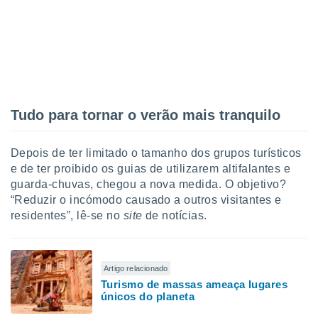
ite através
atura,
 botão
nto, nós e
arceiros
cookies,
Tudo para tornar o verão mais tranquilo
ores únicos
ias
Depois de ter limitado o tamanho dos grupos turísticos
s para
 aceder e
e de ter proibido os guias de utilizarem altifalantes e
dados
guarda-chuvas, chegou a nova medida. O objetivo?
ais como a
“Reduzir o incómodo causado a outros visitantes e
 este sitio
residentes”, lê-se no
site
de notícias.
eços IP e
ores de
possível
Artigo relacionado
es possam
Turismo de massas ameaça lugares
os seus
únicos do planeta
oais com
nteresse