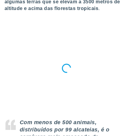
algumas terras que se elevam a 3500 metros de
 para
altitude e acima das florestas tropicais
.
a, utilizar
selecionar
a, criar
personalizar
tilizar
selecionar
dos, medir
nho da
, medir o
o dos
r os
ravés de
s ou
s de dados
es fontes,
 e melhorar
Com menos de
500 animais
,
ilizar dados
distribuídos por
99 alcateias
, é o
ara