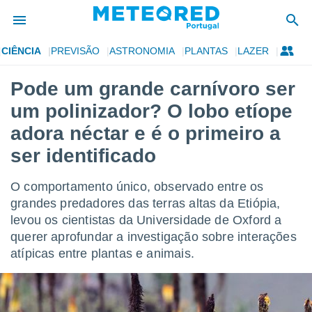
CIÊNCIA
PREVISÃO
ASTRONOMIA
PLANTAS
LAZER
de
Pode um grande carnívoro ser
 da
um polinizador? O lobo etíope
empo.pt) foi
or
adora néctar e é o primeiro a
is para
ser identificado
e as
 fornecidas
 qualidade.
O comportamento único, observado entre os
r a este
grandes predadores das terras altas da Etiópia,
s das
opções:
levou os cientistas da Universidade de Oxford a
querer aprofundar a investigação sobre interações
ookies e
atípicas entre plantas e animais.
 forma
e digital
da,