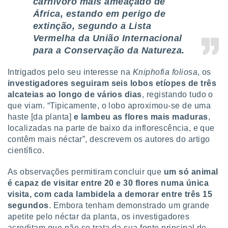
carnívoro mais ameaçado de
conteúdos.
África, estando em perigo de
extinção
, segundo a Lista
ção
Vermelha da União Internacional
ão através
para a Conservação da Natureza.
de
,
Intrigados pelo seu interesse na
Kniphofia foliosa
, os
 e
investigadores seguiram seis lobos etíopes de três
dos,
alcateias ao longo de vários dias
, registando tudo o
publicidade
que viam. “Tipicamente, o lobo aproximou-se de uma
s, estudos
haste [da planta]
e lambeu as flores mais maduras
,
a e
localizadas na parte de baixo da inflorescência, e que
mento de
contêm mais néctar”, descrevem os autores do artigo
científico.
ossos 1199
eiros
As observações permitiram concluir que
um só animal
é capaz de visitar entre 20 e 30 flores numa única
visita, com cada lambidela a demorar entre três 15
segundos
. Embora tenham demonstrado um grande
apetite pelo néctar da planta, os investigadores
acreditam que não se trata da sua fonte principal de