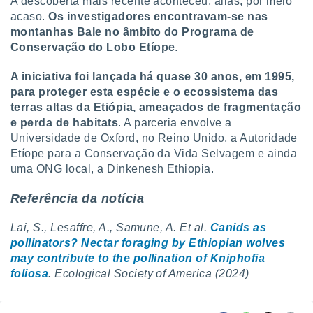
A descoberta mais recente aconteceu, aliás, por mero
acaso.
Os investigadores encontravam-se nas
montanhas Bale no âmbito do Programa de
Conservação do Lobo Etíope
.
A iniciativa foi lançada há quase 30 anos, em 1995,
para proteger esta espécie e o ecossistema das
terras altas da Etiópia, ameaçados de fragmentação
e perda de habitats
. A parceria envolve a
Universidade de Oxford, no Reino Unido, a Autoridade
Etíope para a Conservação da Vida Selvagem e ainda
uma ONG local, a Dinkenesh Ethiopia.
Referência da notícia
Lai, S., Lesaffre, A., Samune, A. Et al.
Canids as
pollinators? Nectar foraging by Ethiopian wolves
may contribute to the pollination of Kniphofia
foliosa
.
Ecological Society of America (2024)