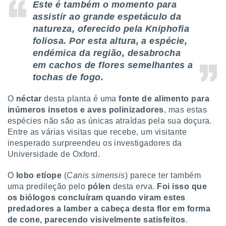
tar a
Este é também o momento para
de cookies,
assistir ao grande espetáculo da
uar a
natureza, oferecido pela Kniphofia
osso site
foliosa. Por esta altura, a espécie,
este caso,
lo de que
endémica da região, desabrocha
talaremos
em cachos de flores semelhantes a
tochas de fogo.
s para
a navegação
O
néctar
desta planta é uma
fonte de alimento para
, mas não
s cookies
inúmeros insetos e aves polinizadores
, mas estas
ar o
espécies não são as únicas atraídas pela sua doçura.
nto ou
Entre as várias visitas que recebe, um visitante
ntar
inesperado surpreendeu os investigadores da
 ou
Universidade de Oxford.
dos,
O
lobo etíope
(
Canis simensis
) parece ter também
ssa
ublicidade
uma predileção pelo
pólen
desta erva.
Foi isso que
os biólogos concluíram quando viram estes
ada. Pode
predadores a lamber a cabeça desta flor em forma
nstalação de
de cone, parecendo visivelmente satisfeitos
.
ceder ao