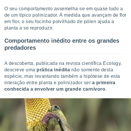
ite através
O seu comportamento assemelha-se em quase tudo a
atura,
de um típico polinizador. À medida que avançam de flor
 botão
em flor, o seu focinho polvilhado de pólen ajuda a
planta a se reproduzir.
nto, nós e
Comportamento inédito entre os grandes
arceiros
cookies,
predadores
ores únicos
ias
s para
A descoberta, publicada na revista científica Ecology,
 aceder e
descreve uma
prática inédita
não somente desta
dados
espécie, mas levantando também a hipótese de esta
ais como a
interação entre planta e polinizador ser
a primeira
 este sitio
conhecida a envolver um grande carnívoro
.
eços IP e
ores de
possível
es possam
os seus
oais com
nteresse