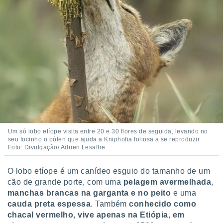
o qual se
ara tal,
 o seu
to ou opor-
essamento
m qualquer
ando em “
 ou na
 Cookies
te.
 nossos
Um só lobo etíope visita entre 20 e 30 flores de seguida, levando no
seu focinho o pólen que ajuda a Kniphofia foliosa a se reproduzir.
s o
Foto: Divulgação/ Adrien Lesaffre
o de
O lobo etíope é um canídeo esguio do tamanho de um
cão de grande porte, com uma
pelagem avermelhada
,
e/ou aceder
ões num
manchas brancas na garganta e no peito
e uma
utilizar
cauda preta espessa
. Também
conhecido como
ados para
chacal vermelho, vive apenas na Etiópia
,
em
publicidade,