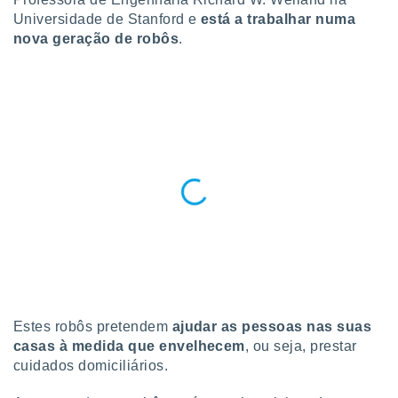
para lhe
Universidade de Stanford e
está a trabalhar numa
licidade e
nova geração de robôs
.
ados com
esmo. Pode
ais
s na nossa
 Cookies
e
u
nto a
omento,
 botão
de cookies
na parte
nossa
.
IVAMENTE,
Estes robôs pretendem
ajudar as pessoas nas suas
as
casas à medida que envelhecem
, ou seja, prestar
tes a
cuidados domiciliários.