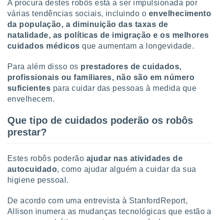
A procura destes robôs está a ser impulsionada por
tar a
de cookies,
várias tendências sociais, incluindo o
envelhecimento
uar a
da população, a diminuição das taxas de
osso site
natalidade, as políticas de imigração e os melhores
este caso,
cuidados médicos
que aumentam a longevidade.
lo de que
talaremos
Para além disso os
prestadores de cuidados,
profissionais ou familiares, não são em número
s para
a navegação
suficientes
para cuidar das pessoas à medida que
, mas não
envelhecem.
s cookies
ar o
Que tipo de cuidados poderão os robôs
nto ou
prestar?
ntar
 ou
Estes robôs poderão
ajudar nas atividades de
dos,
autocuidado
, como ajudar alguém a cuidar da sua
ssa
higiene pessoal.
ublicidade
ada. Pode
De acordo com uma entrevista à StanfordReport,
nstalação de
Allison inumera as mudanças tecnológicas que estão a
ceder ao