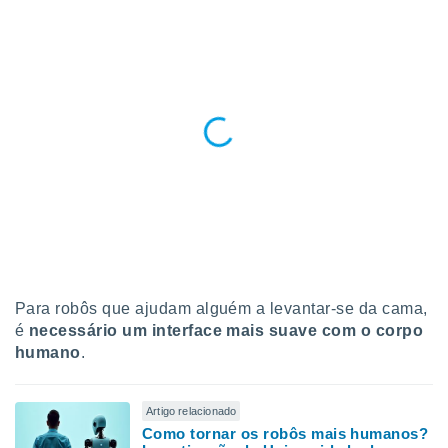
o qual se
ara tal,
 o seu
to ou opor-
essamento
m qualquer
ando em “
 ou na
 Cookies
te.
 nossos
s o
Para robôs que ajudam alguém a levantar-se da cama,
o de
é
necessário um interface mais suave com o corpo
humano
.
e/ou aceder
ões num
utilizar
Artigo relacionado
ados para
Como tornar os robôs mais humanos?
publicidade,