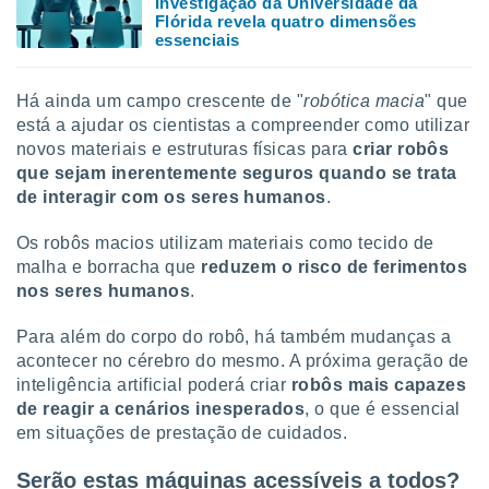
Investigação da Universidade da
 para
Flórida revela quatro dimensões
essenciais
a, utilizar
selecionar
Há ainda um campo crescente de "
robótica macia
" que
a, criar
está a ajudar os cientistas a compreender como utilizar
personalizar
novos materiais e estruturas físicas para
criar robôs
tilizar
que sejam inerentemente seguros quando se trata
selecionar
de interagir com os seres humanos
.
dos, medir
nho da
Os robôs macios utilizam materiais como tecido de
, medir o
malha e borracha que
reduzem o risco de ferimentos
o dos
nos seres humanos
.
r os
Para além do corpo do robô, há também mudanças a
ravés de
acontecer no cérebro do mesmo. A próxima geração de
s ou
inteligência artificial poderá criar
robôs mais capazes
s de dados
es fontes,
de reagir a cenários inesperados
, o que é essencial
 e melhorar
em situações de prestação de cuidados.
ilizar dados
ara
Serão estas máquinas acessíveis a todos?