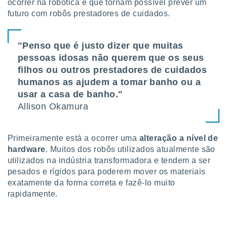
ocorrer na robótica e que tornam possível prever um
ite através
futuro com robôs prestadores de cuidados.
atura,
 botão
"Penso que é justo dizer que muitas
pessoas idosas não querem que os seus
nto, nós e
filhos ou outros prestadores de cuidados
arceiros
cookies,
humanos as ajudem a tomar banho ou a
ores únicos
usar a casa de banho."
ias
Allison Okamura
s para
 aceder e
dados
Primeiramente está a ocorrer uma
alteração a nível de
ais como a
 este sitio
hardware
. Muitos dos robôs utilizados atualmente são
eços IP e
utilizados na indústria transformadora e tendem a ser
ores de
pesados e rígidos para poderem mover os materiais
possível
exatamente da forma correta e fazê-lo muito
rapidamente.
es possam
os seus
oais com
nteresse