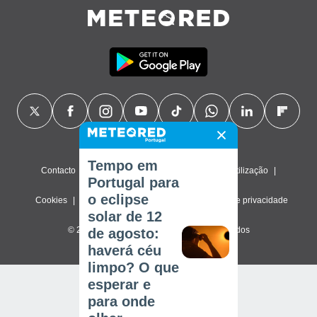
Tempo em
Contacto
Sobre nós
FAQ
Termos de utilização
Portugal para
o eclipse
Cookies
Política de privacidade
Definições de privacidade
solar de 12
© 2026 Meteored. Todos os direitos reservados
de agosto:
haverá céu
limpo? O que
esperar e
para onde