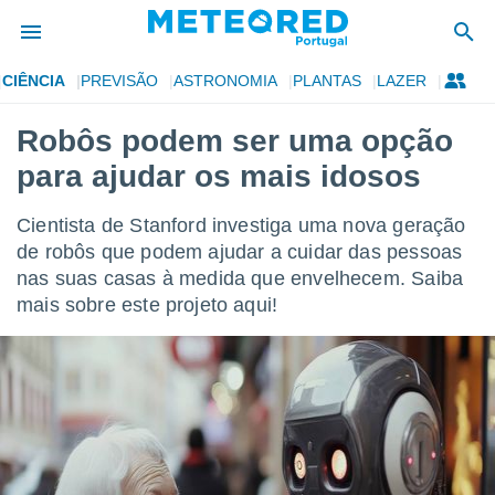
CIÊNCIA
PREVISÃO
ASTRONOMIA
PLANTAS
LAZER
de
Robôs podem ser uma opção
 da
para ajudar os mais idosos
empo.pt) foi
or
is para
Cientista de Stanford investiga uma nova geração
e as
de robôs que podem ajudar a cuidar das pessoas
 fornecidas
nas suas casas à medida que envelhecem. Saiba
 qualidade.
r a este
mais sobre este projeto aqui!
s das
opções:
ookies e
 forma
e digital
da,