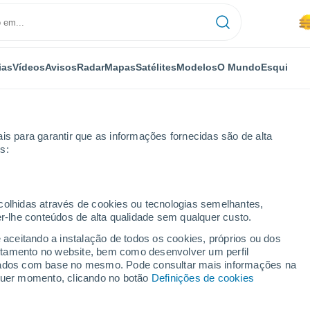
ias
Vídeos
Avisos
Radar
Mapas
Satélites
Modelos
O Mundo
Esqui
OMIA
PLANTAS
LAZER
is para garantir que as informações fornecidas são de alta
s:
ecolhidas através de cookies ou tecnologias semelhantes,
er-lhe conteúdos de alta qualidade sem qualquer custo.
e neve causados por rios atmosféricos podem mitigar em parte o dege
e aceitando a instalação de todos os cookies, próprios ou dos
rtamento no website, bem como desenvolver um perfil
lizados com base no mesmo. Pode consultar mais informações na
s de neve causados por
lquer momento, clicando no botão
Definições de cookies
em mitigar em parte o