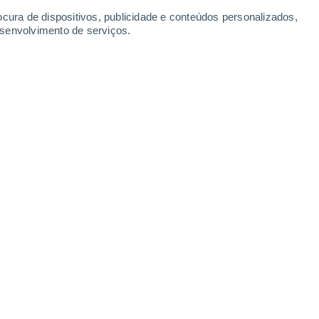
ocura de dispositivos, publicidade e conteúdos personalizados,
esenvolvimento de serviços.
co Norte e originou um rio atmosférico no extremo norte. Sabe-
o degelo na Gronelândia. Fonte: MODIS, em europapress.es.
5/03/2025 08:00
5 min
ysical Research Letters
revela que
os rios
alterações climáticas podem
, em certas
ção parcial da camada de gelo da