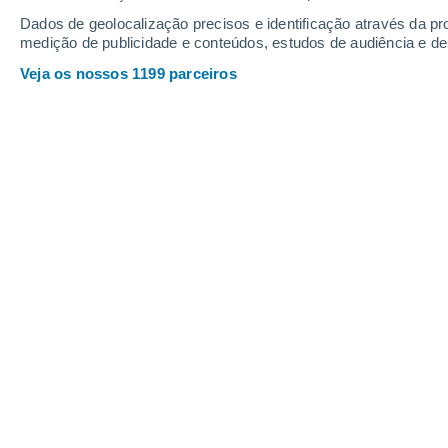
Dados de geolocalização precisos e identificação através da pr
medição de publicidade e conteúdos, estudos de audiência e d
Veja os nossos 1199 parceiros
Em 14 de março de 2022, uma depressão atingiu o Atlânti
se agora que estes rios podem minorar temporariamente 
Hélder Lopes
1
Um estudo publicado na revista
Geoph
atmosféricos intensificados pelas 
condições,
contribuir para a reposi