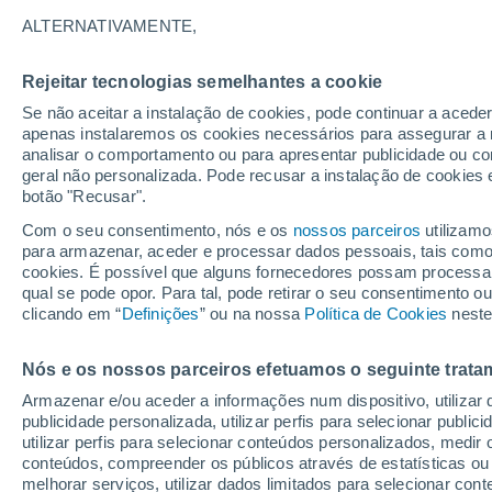
degelo da Gronelândi
ALTERNATIVAMENTE,
Rios atmosféricos intensos podem ger
Rejeitar tecnologias semelhantes a cookie
compensa até 8% da perda anual de g
Se não aceitar a instalação de cookies, pode continuar a acede
apenas instalaremos os cookies necessários para assegurar a 
estival. Tal pode não servir, ainda ass
analisar o comportamento ou para apresentar publicidade ou co
perda de gelo.
geral não personalizada. Pode recusar a instalação de cookies 
botão "Recusar".
Com o seu consentimento, nós e os
nossos parceiros
utilizamo
para armazenar, aceder e processar dados pessoais, tais como a
cookies. É possível que alguns fornecedores possam processa
qual se pode opor. Para tal, pode retirar o seu consentimento 
clicando em “
Definições
” ou na nossa
Política de Cookies
neste
Nós e os nossos parceiros efetuamos o seguinte trata
Armazenar e/ou aceder a informações num dispositivo, utilizar da
publicidade personalizada, utilizar perfis para selecionar public
utilizar perfis para selecionar conteúdos personalizados, med
conteúdos, compreender os públicos através de estatísticas ou
melhorar serviços, utilizar dados limitados para selecionar cont