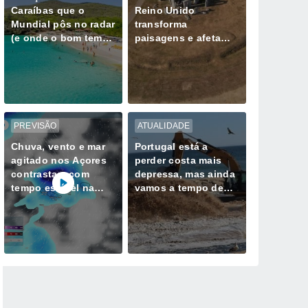
Caraíbas que o
Reino Unido
Mundial pôs no radar
transforma
(e onde o bom tempo
paisagens e afeta
parece não falhar)
milhões de pessoas
PREVISÃO
ATUALIDADE
Chuva, vento e mar
Portugal está a
agitado nos Açores
perder costa mais
contrastam com
depressa, mas ainda
tempo estável na
vamos a tempo de
Madeira até quarta-
mudar esse destino
feira, 12 de agosto