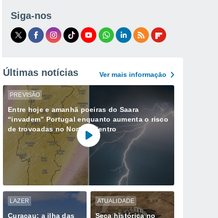
Siga-nos
Últimas notícias
Ver mais informaçāo
PREVISÃO
Entre hoje e amanhã poeiras do Saara
“invadem” Portugal enquanto aumenta o risco
de trovoadas no Norte e Centro
LAZER
ATUALIDADE
Curaçau: a ilha das
Seca histórica no