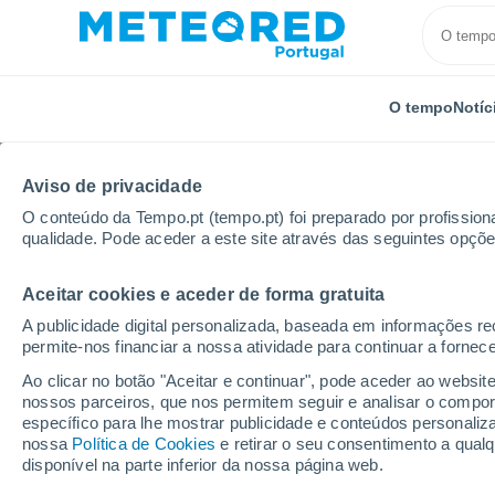
O tempo
Notíc
TODOS
ATUALIDADE
CIÊNCIA
PREVISÃO
ASTRON
Aviso de privacidade
O conteúdo da Tempo.pt (tempo.pt) foi preparado por profissiona
qualidade. Pode aceder a este site através das seguintes opçõe
Aceitar cookies e aceder de forma gratuita
A publicidade digital personalizada, baseada em informações r
permite-nos financiar a nossa atividade para continuar a fornec
Início
Notícias
Ciência
Os episódios intensos d
Ao clicar no botão "Aceitar e continuar", pode aceder ao websit
nossos parceiros, que nos permitem seguir e analisar o compo
específico para lhe mostrar publicidade e conteúdos persona
Os episódios intenso
nossa
Política de Cookies
e retirar o seu consentimento a qua
disponível na parte inferior da nossa página web.
rios atmosféricos pod