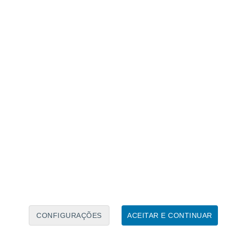
buir para a reposição do gelo perdido, embora não
al de perda de gelo e aumento do nível médio das
iajaram para sudeste da Gronelândia
as do fenómeno
. Cavaram um buraco
cleo de
firn
de 15 metros, uma forma de
transforma em gelo glacial. Através de
s camadas, a equipa conseguiu identificar
ausada pelo rio atmosférico e compará-lo
CONFIGURAÇÕES
ACEITAR E CONTINUAR