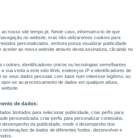
a
ar episódios de neve intensa que
elo da Gronelândia, atrasando o degelo
r ao nosso site tempo.pt. Neste caso, informamo-lo de que
navegação no website, mas não utilizaremos cookies para
im, para reverter a tendência geral de
nteúdos personalizados, embora possa visualizar publicidade
e aceder ao nosso website através desta assinatura, clicando no
s cookies, identificadores únicos ou tecnologias semelhantes
 sua visita a este sitio Web, endereços IP e identificadores de
r os seus dados pessoais com base num interesse legítimo, ao
ou opor-se ao processamento de dados em qualquer altura,
 website.
mento de dados:
dos limitados para selecionar publicidade, criar perfis para
idade personalizada, criar perfis para personalizar conteúdos,
ir o desempenho da publicidade, medir o desempenho dos
 combinações de dados de diferentes fontes, desenvolver e
eúdos.