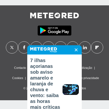
7 ilhas
açorianas
Contacto
Sobre nós
FAQ
Termos de utilização
sob aviso
amarelo e
Cookies
Política de privacidade
Definições de privacidade
laranja de
© 2026 Meteored. Todos os direitos reservados
chuva e
vento: saiba
as horas
mais críticas