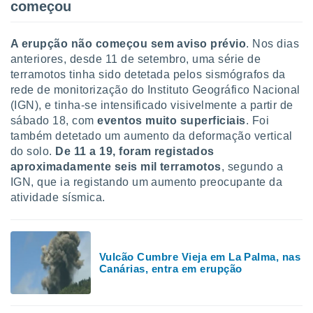
tar a
começou
de cookies,
uar a
A erupção não começou sem aviso prévio
. Nos dias
osso site
este caso,
anteriores, desde 11 de setembro, uma série de
lo de que
terramotos tinha sido detetada pelos sismógrafos da
talaremos
rede de monitorização do Instituto Geográfico Nacional
(IGN), e tinha-se intensificado visivelmente a partir de
s para
sábado 18, com
eventos muito superficiais
. Foi
a navegação
também detetado um aumento da deformação vertical
, mas não
s cookies
do solo.
De 11 a 19, foram registados
ar o
aproximadamente seis mil terramotos
, segundo a
nto ou
IGN, que ia registando um aumento preocupante da
ntar
atividade sísmica.
 ou
dos,
ssa
ublicidade
Vulcão Cumbre Vieja em La Palma, nas
Canárias, entra em erupção
ada. Pode
nstalação de
ceder ao