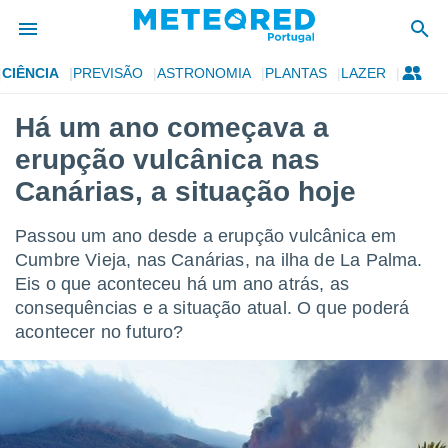
CIÊNCIA
PREVISÃO
ASTRONOMIA
PLANTAS
LAZER
de
Há um ano começava a
 da
erupção vulcânica nas
empo.pt) foi
or
Canárias, a situação hoje
is para
e as
Passou um ano desde a erupção vulcânica em
 fornecidas
 qualidade.
Cumbre Vieja, nas Canárias, na ilha de La Palma.
r a este
Eis o que aconteceu há um ano atrás, as
s das
consequências e a situação atual. O que poderá
opções:
acontecer no futuro?
ookies e
 forma
e digital
da,