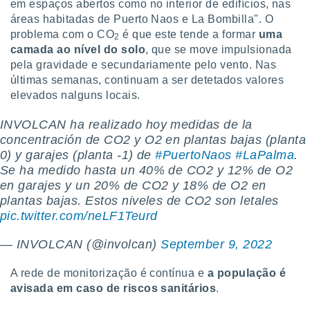
em espaços abertos como no interior de edifícios, nas
áreas habitadas de Puerto Naos e La Bombilla". O
problema com o CO
é que este tende a formar
uma
2
camada ao nível do solo
, que se move impulsionada
pela gravidade e secundariamente pelo vento. Nas
últimas semanas, continuam a ser detetados valores
elevados nalguns locais.
INVOLCAN ha realizado hoy medidas de la
concentración de CO2 y O2 en plantas bajas (planta
0) y garajes (planta -1) de
#PuertoNaos
#LaPalma
.
Se ha medido hasta un 40% de CO2 y 12% de O2
en garajes y un 20% de CO2 y 18% de O2 en
plantas bajas. Estos niveles de CO2 son letales
pic.twitter.com/neLF1Teurd
— INVOLCAN (@involcan)
September 9, 2022
A rede de monitorização é contínua e
a população é
avisada em caso de riscos sanitários
.