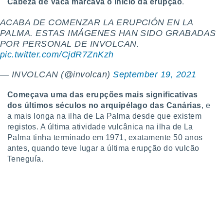
Cabeza de Vaca marcava o início da erupção
.
 para
ACABA DE COMENZAR LA ERUPCIÓN EN LA
a, utilizar
PALMA. ESTAS IMÁGENES HAN SIDO GRABADAS
selecionar
POR PERSONAL DE INVOLCAN.
a, criar
pic.twitter.com/CjdR7ZnKzh
personalizar
tilizar
— INVOLCAN (@involcan)
September 19, 2021
selecionar
Começava uma das erupções mais significativas
dos, medir
dos últimos séculos no arquipélago das Canárias
, e
nho da
a mais longa na ilha de La Palma desde que existem
, medir o
o dos
registos. A última atividade vulcânica na ilha de La
Palma tinha terminado em 1971, exatamente 50 anos
r os
antes, quando teve lugar a última erupção do vulcão
ravés de
Teneguía.
s ou
s de dados
es fontes,
 e melhorar
ilizar dados
ara