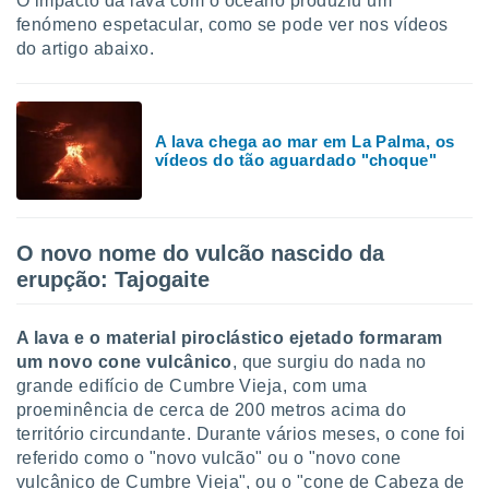
O impacto da lava com o oceano produziu um
fenómeno espetacular, como se pode ver nos vídeos
do artigo abaixo.
A lava chega ao mar em La Palma, os
vídeos do tão aguardado "choque"
O novo nome do vulcão nascido da
erupção: Tajogaite
A lava e o material piroclástico ejetado formaram
um novo cone vulcânico
, que surgiu do nada no
grande edifício de Cumbre Vieja, com uma
proeminência de cerca de 200 metros acima do
território circundante. Durante vários meses, o cone foi
referido como o "novo vulcão" ou o "novo cone
vulcânico de Cumbre Vieja", ou o "cone de Cabeza de