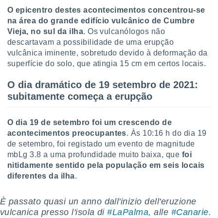
ite através
O epicentro destes acontecimentos concentrou-se
atura,
na área do grande edifício vulcânico de Cumbre
 botão
Vieja, no sul da ilha
. Os vulcanólogos não
descartavam a possibilidade de uma erupção
vulcânica iminente, sobretudo devido à deformação da
nto, nós e
superfície do solo, que atingia 15 cm em certos locais.
arceiros
cookies,
O dia dramático de 19 setembro de 2021:
ores únicos
subitamente começa a erupção
ias
s para
 aceder e
O dia 19 de setembro foi um crescendo de
dados
ais como a
acontecimentos preocupantes
. Às 10:16 h do dia 19
 este sitio
de setembro, foi registado um evento de magnitude
eços IP e
mbLg 3.8 a uma profundidade muito baixa, que
foi
ores de
nitidamente sentido pela população em seis locais
possível
diferentes da ilha
.
es possam
os seus
È passato quasi un anno dall'inizio dell'eruzione
oais com
vulcanica presso l'isola di
#LaPalma
, alle
#Canarie
.
nteresse