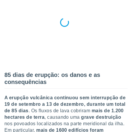
conteúdos.
ção
ão através
de
,
 e
dos,
publicidade
s, estudos
a e
85 dias de erupção: os danos e as
mento de
consequências
ossos 1199
eiros
A erupção vulcânica continuou sem interrupção de
19 de setembro a 13 de dezembro, durante um total
de 85 dias
. Os fluxos de lava cobriram
mais de 1.200
hectares de terra
, causando uma
grave destruição
nos povoados localizados na parte meridional da ilha.
Em particular,
mais de 1600 edifícios foram