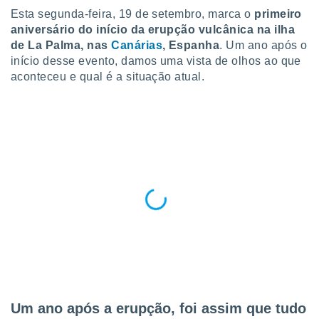
para lhe
Esta segunda-feira, 19 de setembro, marca o
primeiro
licidade e
aniversário do início da erupção vulcânica na ilha
de La Palma, nas
Canárias
, Espanha
. Um ano após o
ados com
esmo. Pode
início desse evento, damos uma vista de olhos ao que
ais
aconteceu e qual é a situação atual.
s na nossa
 Cookies
e
u
nto a
omento,
 botão
de cookies
na parte
nossa
.
IVAMENTE,
as
tes a
Um ano após a erupção, foi assim que tudo