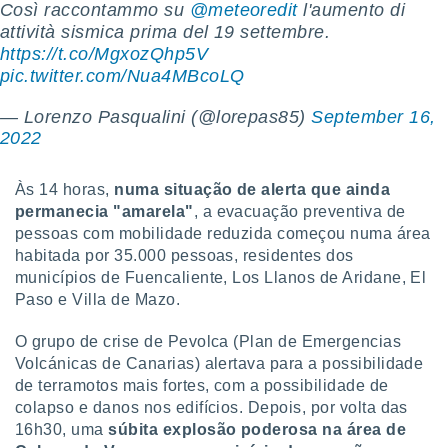
Così raccontammo su
@meteoredit
l'aumento di
o qual se
attività sismica prima del 19 settembre.
ara tal,
https://t.co/MgxozQhp5V
 o seu
to ou opor-
pic.twitter.com/Nua4MBcoLQ
essamento
m qualquer
— Lorenzo Pasqualini (@lorepas85)
September 16,
ando em “
2022
 ou na
 Cookies
Às 14 horas,
numa situação de alerta que ainda
te.
permanecia "amarela"
, a evacuação preventiva de
pessoas com mobilidade reduzida começou numa área
 nossos
habitada por 35.000 pessoas, residentes dos
municípios de Fuencaliente, Los Llanos de Aridane, El
s o
Paso e Villa de Mazo.
o de
O grupo de crise de Pevolca (Plan de Emergencias
Volcánicas de Canarias) alertava para a possibilidade
e/ou aceder
ões num
de terramotos mais fortes, com a possibilidade de
utilizar
colapso e danos nos edifícios. Depois, por volta das
ados para
16h30, uma
súbita explosão poderosa na área de
publicidade,