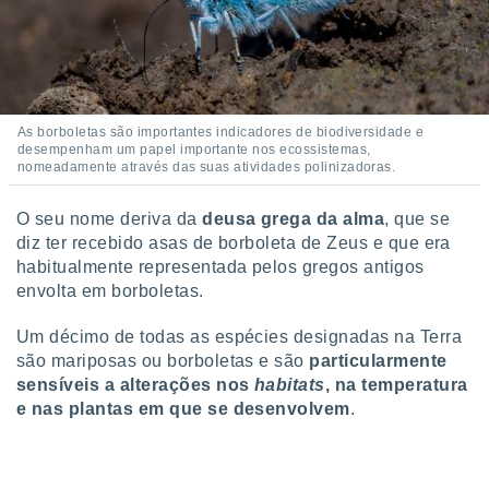
conteúdos.
ção
ão através
de
As borboletas são importantes indicadores de biodiversidade e
,
desempenham um papel importante nos ecossistemas,
 e
nomeadamente através das suas atividades polinizadoras.
dos,
O seu nome deriva da
deusa grega da alma
, que se
publicidade
diz ter recebido asas de borboleta de Zeus e que era
s, estudos
a e
habitualmente representada pelos gregos antigos
mento de
envolta em borboletas.
Um décimo de todas as espécies designadas na Terra
ossos 1199
são mariposas ou borboletas e são
particularmente
eiros
sensíveis a alterações nos
habitats
, na temperatura
e nas plantas em que se desenvolvem
.