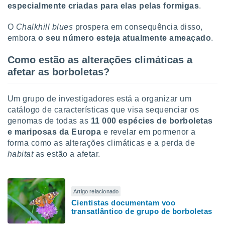
tar a
especialmente criadas para elas pelas formigas
.
de cookies,
uar a
O
Chalkhill blues
prospera em consequência disso,
osso site
embora
o seu número esteja atualmente ameaçado
.
este caso,
lo de que
Como estão as alterações climáticas a
talaremos
afetar as borboletas?
s para
a navegação
, mas não
Um grupo de investigadores está a organizar um
s cookies
catálogo de características que visa sequenciar os
ar o
genomas de todas as
11 000 espécies de borboletas
nto ou
e mariposas da Europa
e revelar em pormenor a
ntar
forma como as alterações climáticas e a perda de
 ou
habitat
as estão a afetar.
dos,
ssa
ublicidade
Artigo relacionado
Cientistas documentam voo
ada. Pode
transatlântico de grupo de borboletas
nstalação de
ceder ao