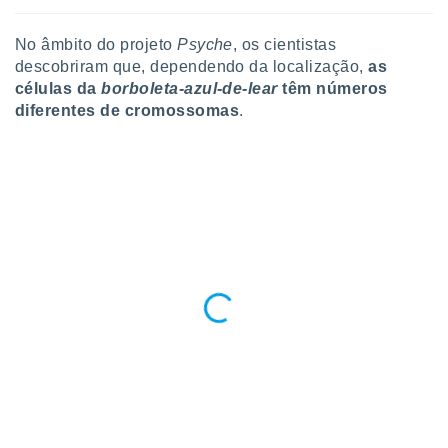
ite através
atura,
No âmbito do projeto
Psyche
, os cientistas
 botão
descobriram que, dependendo da localização,
as
células da
borboleta-azul-de-lear
têm números
diferentes de cromossomas
.
nto, nós e
arceiros
cookies,
ores únicos
ias
s para
 aceder e
dados
ais como a
 este sitio
eços IP e
ores de
possível
es possam
os seus
oais com
nteresse