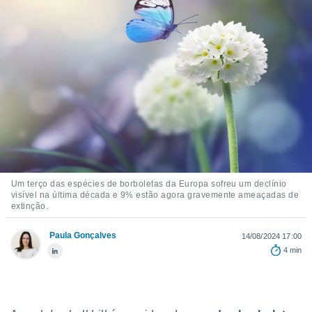
m
 recolhidas
cookies ou
, permite-
ar a nossa
ara
ACEITAR
 fornecer-
E
os de alta
CONTINUAR
sem
sto.
CONFIGURAÇÕES
o botão
ontinuar",
r ao
Um terço das espécies de borboletas da Europa sofreu um declínio
visível na última década e 9% estão agora gravemente ameaçadas de
itando a
extinção.
de todos os
óprios ou
Paula Gonçalves
parceiros,
14/08/2024 17:00
rmitem
4 min
lisar o
nto no
em como
 um perfil