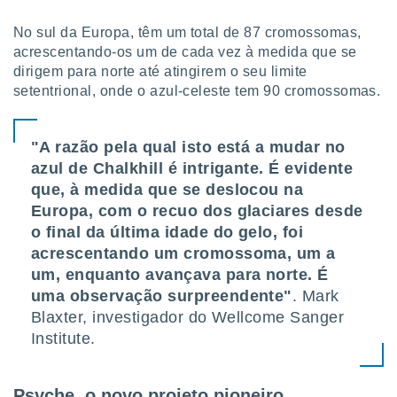
o qual se
ara tal,
No sul da Europa, têm um total de 87 cromossomas,
 o seu
acrescentando-os um de cada vez à medida que se
to ou opor-
dirigem para norte até atingirem o seu limite
essamento
setentrional, onde o azul-celeste tem 90 cromossomas.
m qualquer
ando em “
 ou na
"A razão pela qual isto está a mudar no
 Cookies
azul de Chalkhill é intrigante. É evidente
te.
que, à medida que se deslocou na
Europa, com o recuo dos glaciares desde
 nossos
o final da última idade do gelo, foi
s o
acrescentando um cromossoma, um a
um, enquanto avançava para norte. É
o de
uma observação surpreendente"
. Mark
Blaxter, investigador do Wellcome Sanger
e/ou aceder
Institute.
ões num
utilizar
ados para
publicidade,
Psyche, o novo projeto pioneiro