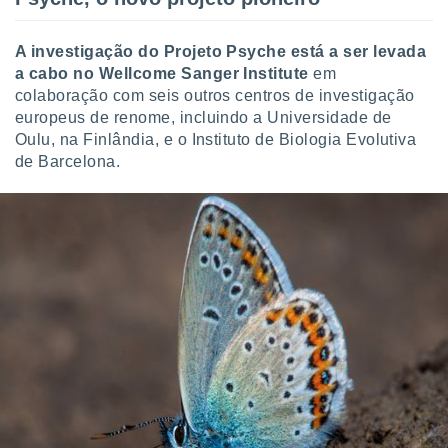
 para
a, utilizar
A investigação do Projeto Psyche está a ser levada
selecionar
a cabo no Wellcome Sanger Institute
em
colaboração com seis outros centros de investigação
a, criar
europeus de renome, incluindo a Universidade de
personalizar
Oulu, na Finlândia, e o Instituto de Biologia Evolutiva
tilizar
de Barcelona.
selecionar
dos, medir
nho da
, medir o
o dos
r os
ravés de
s ou
s de dados
es fontes,
 e melhorar
ilizar dados
ara