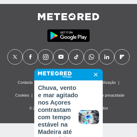
Contacto
Sobre nós
FAQ
Termos de utilização
Chuva, vento
e mar agitado
Cookies
Política de privacidade
Definições de privacidade
nos Açores
© 2026 Meteored. Todos os direitos reservados
contrastam
com tempo
estável na
Madeira até