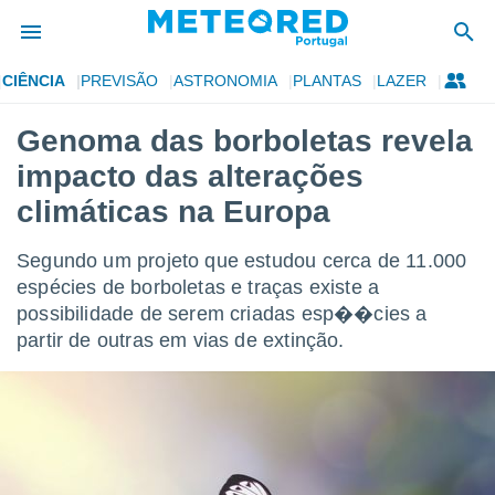
CIÊNCIA
PREVISÃO
ASTRONOMIA
PLANTAS
LAZER
de
Genoma das borboletas revela
 da
impacto das alterações
empo.pt) foi
or
climáticas na Europa
is para
e as
Segundo um projeto que estudou cerca de 11.000
 fornecidas
 qualidade.
espécies de borboletas e traças existe a
r a este
possibilidade de serem criadas esp��cies a
s das
partir de outras em vias de extinção.
opções:
ookies e
 forma
e digital
da,