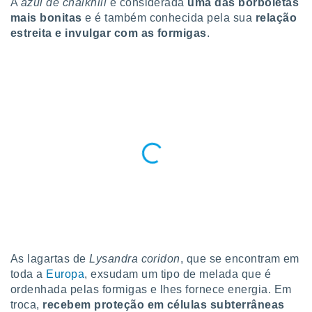
A
azul de chalkhill
é considerada
uma das borboletas
para lhe
mais bonitas
e é também conhecida pela sua
relação
licidade e
estreita e invulgar com as formigas
.
ados com
esmo. Pode
ais
s na nossa
 Cookies
e
u
nto a
omento,
 botão
de cookies
na parte
nossa
.
IVAMENTE,
As lagartas de
Lysandra coridon
, que se encontram em
as
toda a
Europa
, exsudam um tipo de melada que é
tes a
ordenhada pelas formigas e lhes fornece energia. Em
troca,
recebem proteção em células subterrâneas