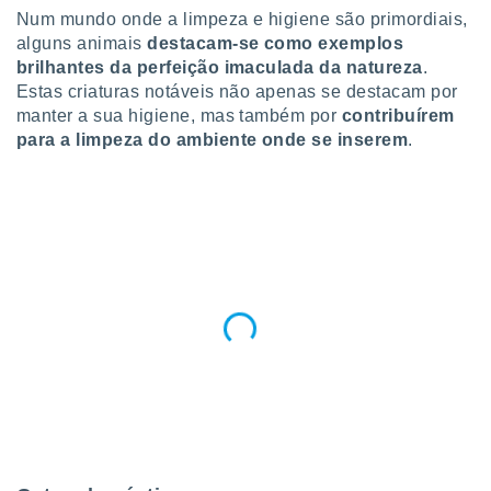
para lhe
Num mundo onde a limpeza e higiene são primordiais,
licidade e
alguns animais
destacam-se como exemplos
brilhantes da perfeição imaculada da natureza
.
ados com
esmo. Pode
Estas criaturas notáveis não apenas se destacam por
ais
manter a sua higiene, mas também por
contribuírem
s na nossa
para a limpeza do ambiente onde se inserem
.
 Cookies
e
u
nto a
omento,
 botão
de cookies
na parte
nossa
.
IVAMENTE,
as
tes a