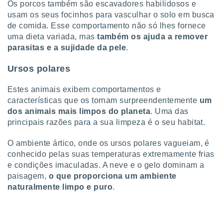
Os porcos também são escavadores habilidosos e
o qual se
usam os seus focinhos para vasculhar o solo em busca
ara tal,
de comida. Esse comportamento não só lhes fornece
 o seu
to ou opor-
uma dieta variada, mas
também os ajuda a remover
essamento
parasitas e a sujidade da pele
.
m qualquer
ando em “
Ursos polares
 ou na
Estes animais exibem comportamentos e
 Cookies
características que os tornam surpreendentemente
um
te.
dos animais mais limpos do planeta
. Uma das
 nossos
principais razões para a sua limpeza é o seu habitat.
s o
O ambiente ártico, onde os ursos polares vagueiam, é
conhecido pelas suas temperaturas extremamente frias
o de
e condições imaculadas. A neve e o gelo dominam a
paisagem,
o que proporciona um ambiente
e/ou aceder
naturalmente limpo e puro
.
ões num
utilizar
ados para
publicidade,