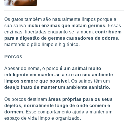
ite através
atura,
 botão
Os gatos também são naturalmente limpos porque a
sua saliva
inclui enzimas que matam germes
. Essas
enzimas, libertadas enquanto se lambem,
c
ontribuem
nto, nós e
para a digestão de germes causadores de odores
,
arceiros
mantendo o pêlo limpo e higiénico.
cookies,
ores únicos
Porcos
ias
s para
 aceder e
Apesar do nome, o porco
é um animal muito
dados
inteligente em manter-se a si e ao seu ambiente
ais como a
limpos sempre que possível.
Os suínos têm um
 este sitio
desejo inato de manter um ambiente sanitário
.
eços IP e
ores de
Os porcos destinam
áreas próprias para os seus
possível
dejetos, normalmente longe de onde comem e
es possam
dormem
. Esse comportamento ajuda a manter um
os seus
espaço de vida limpo e organizado.
oais com
nteresse