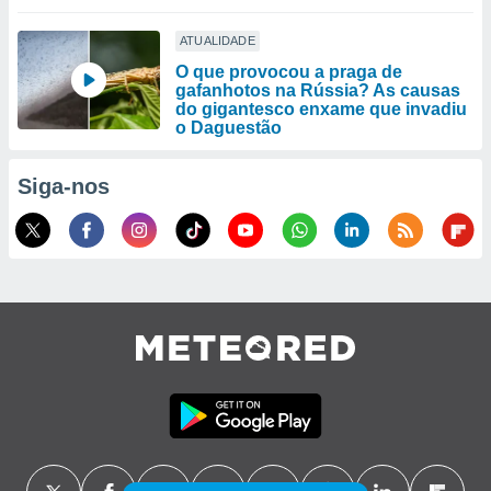
ATUALIDADE
O que provocou a praga de
gafanhotos na Rússia? As causas
do gigantesco enxame que invadiu
o Daguestão
Siga-nos