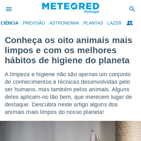
CIÊNCIA
PREVISÃO
ASTRONOMIA
PLANTAS
LAZER
de
Conheça os oito animais mais
 da
limpos e com os melhores
empo.pt) foi
or
hábitos de higiene do planeta
is para
e as
A limpeza e higiene não são apenas um conjunto
 fornecidas
 qualidade.
de conhecimentos e técnicas desenvolvidas pelo
r a este
ser humano, mas também pelos animais. Alguns
s das
deles aplicam-no tão bem, que merecem lugar de
opções:
destaque. Descubra neste artigo alguns dos
ookies e
animais mais limpos do nosso planeta!
 forma
e digital
da,