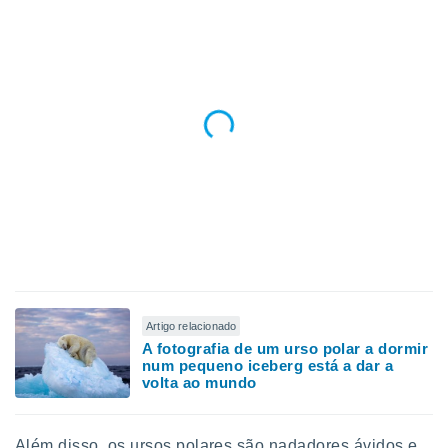
 para
a, utilizar
selecionar
a, criar
personalizar
tilizar
selecionar
dos, medir
nho da
, medir o
o dos
r os
ravés de
Artigo relacionado
s ou
A fotografia de um urso polar a dormir
s de dados
num pequeno iceberg está a dar a
es fontes,
volta ao mundo
 e melhorar
ilizar dados
ara
Além disso, os ursos polares são nadadores ávidos e