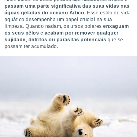
conteúdos.
passam uma parte significativa das suas vidas nas
águas geladas do oceano Ártico
. Esse estilo de vida
ção
aquático desempenha um papel crucial na sua
limpeza. Quando nadam, os ursos polares
enxaguam
ão através
os seus pêlos e acabam por remover qualquer
de
,
sujidade, detritos ou parasitas potenciais
que se
 e
possam ter acumulado.
dos,
publicidade
s, estudos
a e
mento de
ossos 1199
eiros