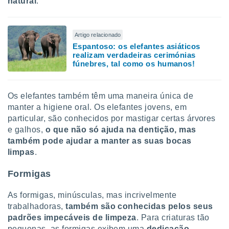
natural
.
Artigo relacionado
Espantoso: os elefantes asiáticos
realizam verdadeiras cerimónias
fúnebres, tal como os humanos!
Os elefantes também têm uma maneira única de
manter a higiene oral. Os elefantes jovens, em
particular, são conhecidos por mastigar certas árvores
e galhos,
o que não só ajuda na dentição, mas
também pode ajudar a manter as suas bocas
limpas
.
Formigas
As formigas, minúsculas, mas incrivelmente
trabalhadoras,
também são conhecidas pelos seus
padrões impecáveis de limpeza
. Para criaturas tão
pequenas, as formigas exibem uma
dedicação