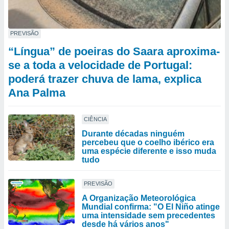
PREVISÃO
“Língua” de poeiras do Saara aproxima-
se a toda a velocidade de Portugal:
poderá trazer chuva de lama, explica
Ana Palma
CIÊNCIA
Durante décadas ninguém
percebeu que o coelho ibérico era
uma espécie diferente e isso muda
tudo
PREVISÃO
A Organização Meteorológica
Mundial confirma: "O El Niño atinge
uma intensidade sem precedentes
desde há vários anos"