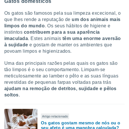
Gatos domésticos
tar a
de cookies,
uar a
Os gatos são famosos pela sua limpeza excecional, o
osso site
que lhes rende a reputação de
um dos animais mais
este caso,
limpos do mundo
.
Os seus hábitos de higiene e
lo de que
instintos
contribuem para a sua aparência
talaremos
imaculada
. Estes animais
têm uma enorme aversão
à sujidade
e gostam de manter os ambientes que
s para
a navegação
povoam limpos e higienizados.
, mas não
s cookies
Uma das principais razões pelas quais os gatos são
ar o
tão limpos é o seu comportamento. Limpam-se
nto ou
meticulosamente ao lamber o pêlo e as suas línguas
ntar
revestidas de pequenas farpas voltadas para trás
 ou
ajudam na remoção de detritos, sujidade e pêlos
dos,
soltos
.
ssa
ublicidade
ada. Pode
Artigo relacionado
nstalação de
Os gatos gostam mesmo de nós ou o
ceder ao
seu afeto é uma manobra calculada?