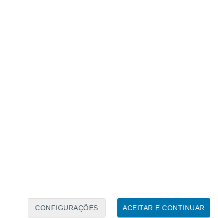
podem ser observados no
canyon
são
áficos:
as correntes fortes e, em
as
. Isto molda o relevo destas áreas. A
uída por
declives extremamente íngremes,
, bem como um
thalweg
imensamente
ão
.
CONFIGURAÇÕES
ACEITAR E CONTINUAR
nyon
da Nazaré contém vários tamanhos