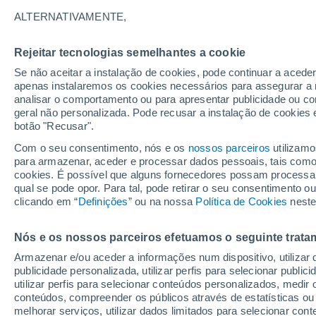
ALTERNATIVAMENTE,
A Nazaré é uma vila que se localiza a
local muito famoso por causa do surf
Rejeitar tecnologias semelhantes a cookie
Atlântico. Porque são tão gigantes?
Se não aceitar a instalação de cookies, pode continuar a acede
apenas instalaremos os cookies necessários para assegurar a 
analisar o comportamento ou para apresentar publicidade ou co
geral não personalizada. Pode recusar a instalação de cookies 
botão "Recusar".
Com o seu consentimento, nós e os
nossos parceiros
utilizamo
para armazenar, aceder e processar dados pessoais, tais como a
cookies. É possível que alguns fornecedores possam processa
qual se pode opor. Para tal, pode retirar o seu consentimento 
clicando em “
Definições
” ou na nossa
Política de Cookies
neste
Nós e os nossos parceiros efetuamos o seguinte trata
Armazenar e/ou aceder a informações num dispositivo, utilizar da
publicidade personalizada, utilizar perfis para selecionar public
utilizar perfis para selecionar conteúdos personalizados, med
conteúdos, compreender os públicos através de estatísticas ou
melhorar serviços, utilizar dados limitados para selecionar cont