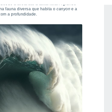
esde a areia até à lama fina
. A grande
 na fauna diversa que habita o
canyon
e a
 com a profundidade.