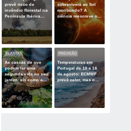
prevê risco de
sobreviverá ao Sol
incêndio florestal na
moribundo? A
Península Ibérica
ciência reescreve o
durante ondas de
último dia do nosso
calor
planeta
PLANTAS
PREVISÃO
As cascas de ovo
Temperaturas em
podem ter uma
Portugal de 10 a 16
segunda vida no seu
de agosto: ECMWF
jardim: eis como as
prevê calor, mas o
utilizar corretamente
Atlântico poderá
com as suas plantas
travar os extremos
de 40°C