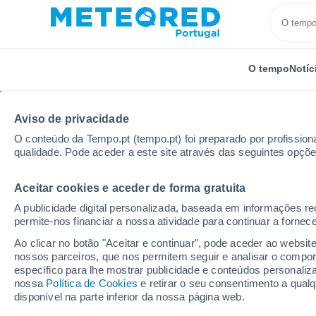
O tempo
Notíc
TODOS
ATUALIDADE
CIÊNCIA
PREVISÃO
ASTRON
Aviso de privacidade
O conteúdo da Tempo.pt (tempo.pt) foi preparado por profissiona
qualidade. Pode aceder a este site através das seguintes opçõe
Aceitar cookies e aceder de forma gratuita
A publicidade digital personalizada, baseada em informações r
permite-nos financiar a nossa atividade para continuar a fornec
Início
Notícias
Ciência
As fascinantes ondas da
Ao clicar no botão "Aceitar e continuar", pode aceder ao websit
nossos parceiros, que nos permitem seguir e analisar o compo
específico para lhe mostrar publicidade e conteúdos persona
As fascinantes ondas 
nossa
Política de Cookies
e retirar o seu consentimento a qua
disponível na parte inferior da nossa página web.
tão gigantes?