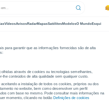
ias
Vídeos
Avisos
Radar
Mapas
Satélites
Modelos
O Mundo
Esqui
OMIA
PLANTAS
LAZER
is para garantir que as informações fornecidas são de alta
s:
ecolhidas através de cookies ou tecnologias semelhantes,
er-lhe conteúdos de alta qualidade sem qualquer custo.
 Nazaré, o que as torna tão gigantes?
e aceitando a instalação de todos os cookies, próprios ou dos
rtamento no website, bem como desenvolver um perfil
lizados com base no mesmo. Pode consultar mais informações na
da Nazaré, o que as torna
lquer momento, clicando no botão
Definições de cookies