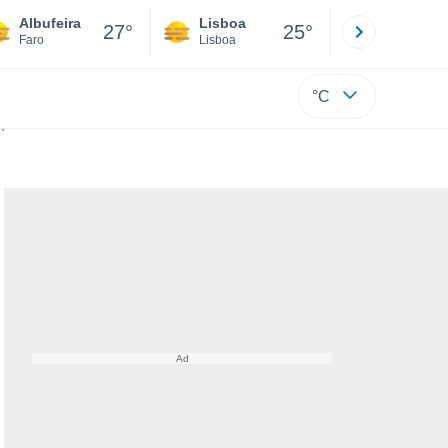
Albufeira
Lisboa
Porto
27°
25°
Faro
Lisboa
Porto
°C