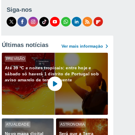
Siga-nos
Últimas notícias
Ver mais informaçāo
PREVISÃO
Até 39 ºC e noites tropicais: entre hoje e
sábado só haverá 1 distrito de Portugal sob
aviso amarelo de tempo quente
ATUALIDADE
ASTRONOMIA
Novo mapa digital
Será que a Terra