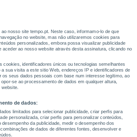
 cerca de 130 km a norte de Lisboa e é um
 e das suas fascinantes ondas nascidas no
r ao nosso site tempo.pt. Neste caso, informamo-lo de que
navegação no website, mas não utilizaremos cookies para
nteúdos personalizados, embora possa visualizar publicidade
e aceder ao nosso website através desta assinatura, clicando no
s cookies, identificadores únicos ou tecnologias semelhantes
 sua visita a este sitio Web, endereços IP e identificadores de
r os seus dados pessoais com base num interesse legítimo, ao
ou opor-se ao processamento de dados em qualquer altura,
 website.
mento de dados:
dos limitados para selecionar publicidade, criar perfis para
idade personalizada, criar perfis para personalizar conteúdos,
ir o desempenho da publicidade, medir o desempenho dos
 combinações de dados de diferentes fontes, desenvolver e
eúdos.