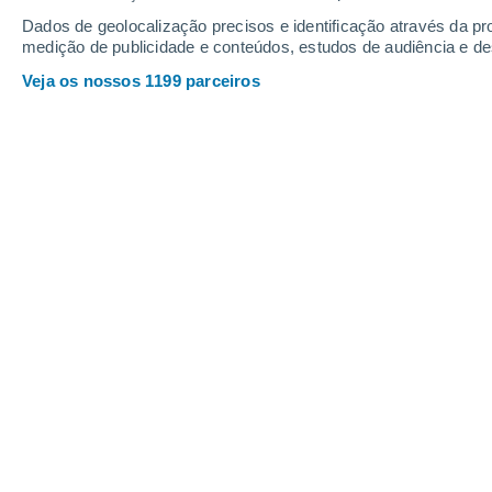
Dados de geolocalização precisos e identificação através da pr
medição de publicidade e conteúdos, estudos de audiência e d
Veja os nossos 1199 parceiros
Quando há previsão de ondas gigantes na Nazaré, as mult
que funde Homem e Natureza, o surf.
Alfredo Graça
07/08
A
Nazaré é um hotspot de
big riders
há previsão de ondas gigantes, esta v
reúnem em estado de excitação para a
coragem humana - só ao alcance de al
terrível de
ondas gigantes
, como as 
mundo.