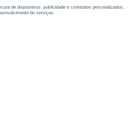
ocura de dispositivos, publicidade e conteúdos personalizados,
esenvolvimento de serviços.
idões assistem em estado de excitação ao incrível espetáculo
/2023 07:00
5 min
- surfistas de ondas gigantes
- e quando
ila portuguesa atrai multidões que se
ssistir a um espetáculo que funde a
guns predestinados - e a natureza bela e
que embatem neste local privilegiado no