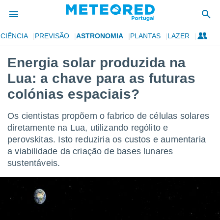
CIÊNCIA
PREVISÃO
ASTRONOMIA
PLANTAS
LAZER
de
Energia solar produzida na
 da
Lua: a chave para as futuras
empo.pt) foi
or
colónias espaciais?
is para
e as
Os cientistas propõem o fabrico de células solares
 fornecidas
 qualidade.
diretamente na Lua, utilizando rególito e
r a este
perovskitas. Isto reduziria os custos e aumentaria
s das
a viabilidade da criação de bases lunares
opções:
sustentáveis.
ookies e
 forma
e digital
da,