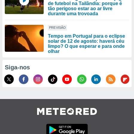
de futebol na Tailândia: porque é
tão perigoso estar ao ar livre
durante uma trovoada
PREVISÃO
Tempo em Portugal para o eclipse
solar de 12 de agosto: haverá céu
limpo? O que esperar e para onde
olhar
Siga-nos