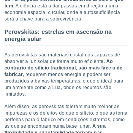
o qual se
tem
. A ciência está a dar passos em direção a uma
ara tal,
economia espacial circular, onde a autossuficiência
 o seu
será a chave para a sobrevivência.
to ou opor-
essamento
Perovskitas: estrelas em ascensão na
m qualquer
energia solar
ando em “
 ou na
As perovskitas são materiais cristalinos capazes de
 Cookies
te.
absorver a luz solar de forma muito eficiente.
Ao
contrário do silício tradicional, são mais fáceis de
 nossos
fabricar
, requerem menos energia e podem ser
produzidos a baixas temperaturas, o que é ideal para
s o
um ambiente como a Lua, onde os recursos são
limitados.
o de
Além disso, as perovskitas toleram muito melhor as
e/ou aceder
impurezas e os defeitos do que o silício, o que as torna
ões num
perfeitas para o fabrico em condições extremas, como
utilizar
ados para
as que se encontram numa base lunar.
A sua
publicidade,
flexibilidade e adaptabilidade tornam-nas