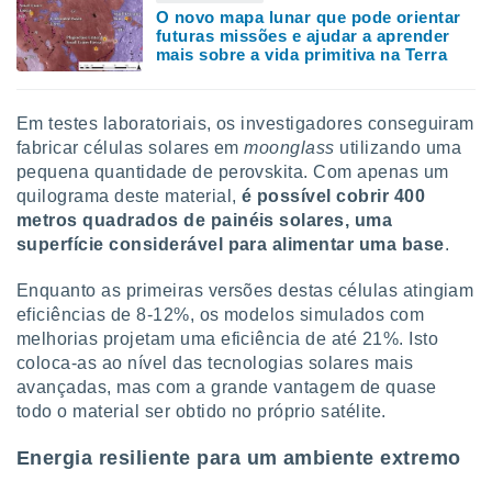
conteúdos.
O novo mapa lunar que pode orientar
futuras missões e ajudar a aprender
mais sobre a vida primitiva na Terra
ção
ão através
de
Em testes laboratoriais, os investigadores conseguiram
,
fabricar células solares em
moonglass
utilizando uma
 e
pequena quantidade de perovskita. Com apenas um
quilograma deste material,
é possível cobrir 400
dos,
metros quadrados de painéis solares, uma
publicidade
superfície considerável para alimentar uma base
.
s, estudos
a e
mento de
Enquanto as primeiras versões destas células atingiam
eficiências de 8-12%, os modelos simulados com
melhorias projetam uma eficiência de até 21%. Isto
ossos 1199
coloca-as ao nível das tecnologias solares mais
eiros
avançadas, mas com a grande vantagem de quase
todo o material ser obtido no próprio satélite.
Energia resiliente para um ambiente extremo