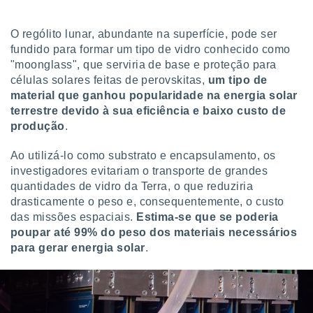
tar a
de cookies,
uar a
O rególito lunar, abundante na superfície, pode ser
osso site
fundido para formar um tipo de vidro conhecido como
este caso,
"moonglass", que serviria de base e proteção para
lo de que
células solares feitas de perovskitas,
um tipo de
talaremos
material que ganhou popularidade na energia solar
s para
terrestre devido à sua eficiência e baixo custo de
a navegação
produção
.
, mas não
s cookies
Ao utilizá-lo como substrato e encapsulamento, os
ar o
investigadores evitariam o transporte de grandes
nto ou
quantidades de vidro da Terra, o que reduziria
ntar
drasticamente o peso e, consequentemente, o custo
 ou
das missões espaciais.
Estima-se que se poderia
dos,
poupar até 99% do peso dos materiais necessários
ssa
para gerar energia solar
.
ublicidade
ada. Pode
nstalação de
ceder ao