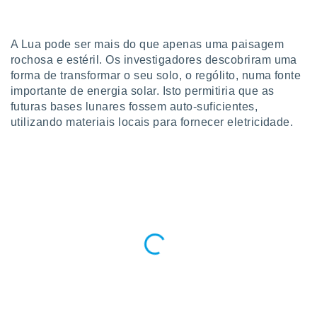
para lhe
licidade e
A Lua pode ser mais do que apenas uma paisagem
ados com
esmo. Pode
rochosa e estéril. Os investigadores descobriram uma
ais
forma de transformar o seu solo, o rególito, numa fonte
s na nossa
importante de energia solar. Isto permitiria que as
 Cookies
e
futuras bases lunares fossem auto-suficientes,
u
utilizando materiais locais para fornecer eletricidade.
nto a
omento,
 botão
de cookies
na parte
nossa
.
IVAMENTE,
as
tes a