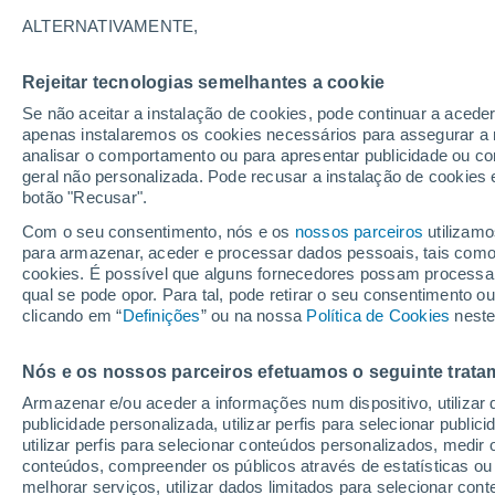
gota fria e as regiões
ALTERNATIVAMENTE,
Rejeitar tecnologias semelhantes a cookie
Se não aceitar a instalação de cookies, pode continuar a acede
apenas instalaremos os cookies necessários para assegurar a 
analisar o comportamento ou para apresentar publicidade ou co
geral não personalizada. Pode recusar a instalação de cookies 
botão "Recusar".
Com o seu consentimento, nós e os
nossos parceiros
utilizamo
para armazenar, aceder e processar dados pessoais, tais como a
cookies. É possível que alguns fornecedores possam processa
qual se pode opor. Para tal, pode retirar o seu consentimento 
clicando em “
Definições
” ou na nossa
Política de Cookies
neste
Nós e os nossos parceiros efetuamos o seguinte trata
Armazenar e/ou aceder a informações num dispositivo, utilizar da
publicidade personalizada, utilizar perfis para selecionar public
utilizar perfis para selecionar conteúdos personalizados, med
conteúdos, compreender os públicos através de estatísticas ou
melhorar serviços, utilizar dados limitados para selecionar cont