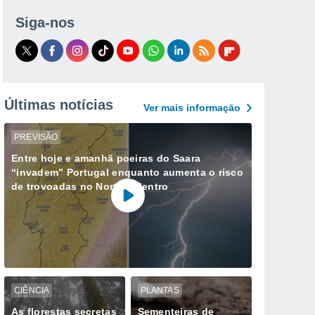
Siga-nos
Últimas notícias
Ver mais informaçāo
PREVISÃO
Entre hoje e amanhã poeiras do Saara
“invadem” Portugal enquanto aumenta o risco
de trovoadas no Norte e Centro
CIÊNCIA
PLANTAS
As florestas secretas
Sementeiras de