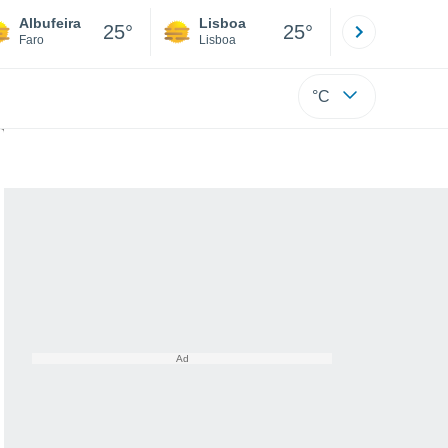
Albufeira
Lisboa
Porto
25°
25°
Faro
Lisboa
Porto
°C
fria e as regiões mais afetadas