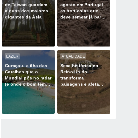
de Taiwan guardam
agosto em Portugal:
alguns dos maiores
as hortícolas que
gigantes da Ásia
deve semear já para
colher no outono
LAZER
ATUALIDADE
Curaçau: a ilha das
Seca histórica no
Caraíbas que o
Reino Unido
Mundial pôs no radar
transforma
(e onde o bom tempo
paisagens e afeta
parece não falhar)
milhões de pessoas