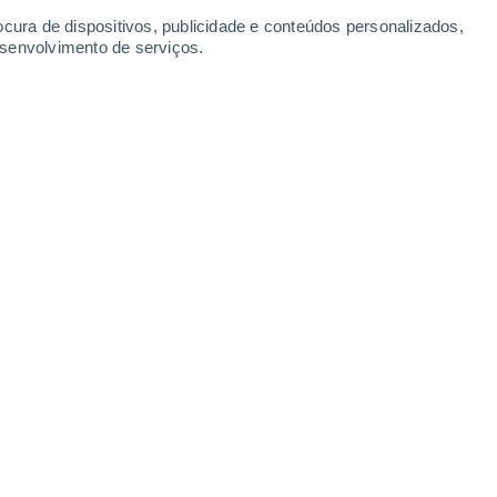
ocura de dispositivos, publicidade e conteúdos personalizados,
esenvolvimento de serviços.
dical do tempo em Portugal. Uma
rá uma massa de ar quente
condições para a ocorrência de
o e chuva de lama. Saiba quando e
as.
/2024 17:00
4 min
próximos dias será
alucinante
graças à
e romperá com o tempo quente, estável,
ra. Nos últimos dias
atormentou os
Açores
ameaçar' a
Madeira
com aguaceiros,
para quinta-feira, 6 de junho já foi