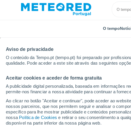
O tempo
Notíc
TODOS
ATUALIDADE
CIÊNCIA
PREVISÃO
ASTRO
Aviso de privacidade
O conteúdo da Tempo.pt (tempo.pt) foi preparado por profissiona
qualidade. Pode aceder a este site através das seguintes opçõe
Aceitar cookies e aceder de forma gratuita
A publicidade digital personalizada, baseada em informações r
permite-nos financiar a nossa atividade para continuar a fornec
Início
Notícias
Atualidade
Tempo em Portugal no
Ao clicar no botão "Aceitar e continuar", pode aceder ao websit
nossos parceiros, que nos permitem seguir e analisar o compo
específico para lhe mostrar publicidade e conteúdos persona
Tempo em Portugal no
nossa
Política de Cookies
e retirar o seu consentimento a qua
disponível na parte inferior da nossa página web.
aguaceiros, trovoada 