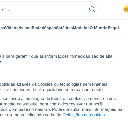
ias
Vídeos
Avisos
Radar
Mapas
Satélites
Modelos
O Mundo
Esqui
NOMIA
PLANTAS
LAZER
is para garantir que as informações fornecidas são de alta
s:
ecolhidas através de cookies ou tecnologias semelhantes,
er-lhe conteúdos de alta qualidade sem qualquer custo.
s próximos dias: aguaceiros, trovoada e poeiras. Eis o fenómeno gota 
e aceitando a instalação de todos os cookies, próprios ou dos
rtamento no website, bem como desenvolver um perfil
lizados com base no mesmo. Pode consultar mais informações na
s próximos dias:
lquer momento, clicando no botão
Definições de cookies
e poeiras. Eis o fenómeno