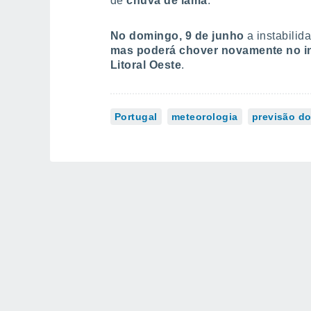
de
chuva de lama
.
No domingo, 9 de junho
a instabilid
mas poderá chover novamente no in
Litoral Oeste
.
Portugal
meteorologia
previsão d