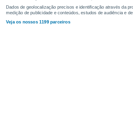
Dados de geolocalização precisos e identificação através da pr
medição de publicidade e conteúdos, estudos de audiência e d
Veja os nossos 1199 parceiros
Está iminente uma mudança ra
gota fria atlântica impulsiona
carregada de poeiras e criará 
aguaceiros, trovoadas, graniz
que regiões serão mais afetad
Alfredo Graça
05/06
O
estado do tempo em
Portugal
nos 
trajetória errática de uma gota fria
qu
seco e soalheiro que imperou até ago
com inundações
,
amanhã estará a
'
trovoadas e granizo (
aviso amarelo