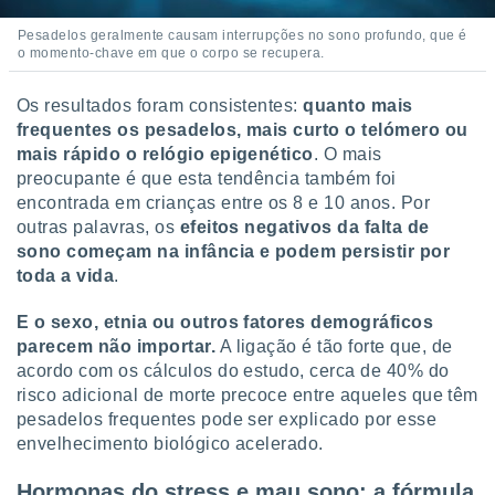
conteúdos.
Pesadelos geralmente causam interrupções no sono profundo, que é
o momento-chave em que o corpo se recupera.
ção
ão através
Os resultados foram consistentes:
quanto mais
de
frequentes os pesadelos, mais curto o telómero ou
,
mais rápido o relógio epigenético
. O mais
 e
preocupante é que esta tendência também foi
encontrada em crianças entre os 8 e 10 anos. Por
dos,
publicidade
outras palavras, os
efeitos negativos da falta de
s, estudos
sono começam na infância e podem persistir por
a e
toda a vida
.
mento de
E o sexo, etnia ou outros fatores demográficos
ossos 1199
parecem não importar.
A ligação é tão forte que, de
eiros
acordo com os cálculos do estudo, cerca de 40% do
risco adicional de morte precoce entre aqueles que têm
pesadelos frequentes pode ser explicado por esse
envelhecimento biológico acelerado.
Hormonas do stress e mau sono: a fórmula