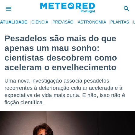
ATUALIDADE
CIÊNCIA
PREVISÃO
ASTRONOMIA
PLANTAS
de
Pesadelos são mais do que
 da
apenas um mau sonho:
empo.pt) foi
or
cientistas descobrem como
is para
aceleram o envelhecimento
e as
 fornecidas
 qualidade.
Uma nova investigação associa pesadelos
r a este
recorrentes à deterioração celular acelerada e à
s das
opções:
expectativa de vida mais curta. E não, isso não é
ficção científica.
ookies e
 forma
e digital
da,