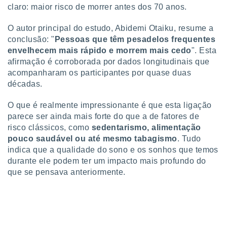
claro: maior risco de morrer antes dos 70 anos.
ite através
atura,
 botão
O autor principal do estudo, Abidemi Otaiku, resume a
conclusão: "
Pessoas que têm pesadelos frequentes
envelhecem mais rápido e morrem mais cedo
". Esta
nto, nós e
afirmação é corroborada por dados longitudinais que
arceiros
acompanharam os participantes por quase duas
cookies,
décadas.
ores únicos
ias
O que é realmente impressionante é que esta ligação
s para
parece ser ainda mais forte do que a de fatores de
 aceder e
risco clássicos, como
sedentarismo, alimentação
dados
ais como a
pouco saudável ou até mesmo tabagismo
. Tudo
 este sitio
indica que a qualidade do sono e os sonhos que temos
eços IP e
durante ele podem ter um impacto mais profundo do
ores de
que se pensava anteriormente.
possível
es possam
os seus
oais com
nteresse