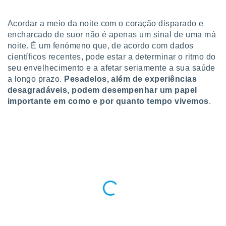
para lhe
licidade e
Acordar a meio da noite com o coração disparado e
ados com
encharcado de suor não é apenas um sinal de uma má
esmo. Pode
noite. É um fenómeno que, de acordo com dados
ais
científicos recentes, pode estar a determinar o ritmo do
s na nossa
seu envelhecimento e a afetar seriamente a sua saúde
 Cookies
e
a longo prazo.
Pesadelos, além de experiências
u
nto a
desagradáveis, podem desempenhar um papel
omento,
importante em como e por quanto tempo vivemos
.
 botão
de cookies
na parte
nossa
.
IVAMENTE,
as
tes a