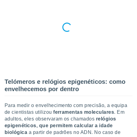
o qual se
ara tal,
 o seu
to ou opor-
essamento
m qualquer
ando em “
 ou na
 Cookies
te.
 nossos
Telómeros e relógios epigenéticos: como
s o
envelhecemos por dentro
o de
Para medir o envelhecimento com precisão, a equipa
e/ou aceder
de cientistas utilizou
ferramentas moleculares
. Em
ões num
adultos, eles observaram os chamados
relógios
utilizar
epigenéticos, que permitem calcular a idade
ados para
biológica
a partir de padrões no ADN. No caso de
publicidade,