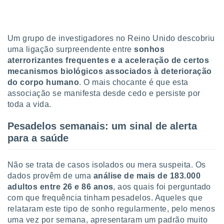
tar a
de cookies,
uar a
osso site
Um grupo de investigadores no Reino Unido descobriu
este caso,
uma ligação surpreendente entre
sonhos
lo de que
talaremos
aterrorizantes frequentes e a aceleração de certos
mecanismos biológicos associados à deterioração
s para
do corpo humano
. O mais chocante é que esta
a navegação
associação se manifesta desde cedo e persiste por
, mas não
toda a vida.
s cookies
ar o
Pesadelos semanais: um sinal de alerta
nto ou
ntar
para a saúde
 ou
dos,
Não se trata de casos isolados ou mera suspeita. Os
ssa
dados provêm de uma
análise de mais de 183.000
ublicidade
adultos entre 26 e 86 anos
, aos quais foi perguntado
com que frequência tinham pesadelos. Aqueles que
ada. Pode
relataram este tipo de sonho regularmente, pelo menos
nstalação de
uma vez por semana, apresentaram um padrão muito
ceder ao