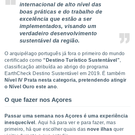
 para
internacional de alto nível das
boas práticas e do trabalho de
a, utilizar
excelência que estão a ser
selecionar
implementados, visando um
a, criar
verdadeiro desenvolvimento
personalizar
sustentável da região.
tilizar
selecionar
O arquipélago português já fora o primeiro do mundo
certificado como
“Destino Turístico Sustentável”
,
dos, medir
classificação atribuída ao abrigo do programa
nho da
, medir o
EarthCheck Destino Sustentável em 2019. É também
o dos
Nível IV Prata nesta categoria, pretendendo atingir
o Nível Ouro este ano
.
r os
ravés de
O que fazer nos Açores
s ou
s de dados
es fontes,
Passar uma semana nos Açores é uma experiência
 e melhorar
inesquecível
.
Aqui há para ver e para fazer, mas
ilizar dados
primeiro, há que escolher quais das
nove ilhas
quer
ara