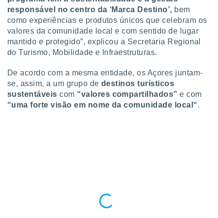
ite através
responsável no centro da ‘Marca Destino’,
bem
atura,
como experiências e produtos únicos que celebram os
 botão
valores da comunidade local e com sentido de lugar
mantido e protegido”, explicou a Secretaria Regional
do Turismo, Mobilidade e Infraestruturas.
nto, nós e
arceiros
De acordo com a mesma entidade, os Açores juntam-
cookies,
se, assim, a um grupo de
destinos turísticos
ores únicos
sustentáveis
com
“valores compartilhados”
e com
ias
“uma forte visão em nome da comunidade local“
.
s para
 aceder e
dados
ais como a
 este sitio
eços IP e
ores de
possível
es possam
os seus
oais com
nteresse