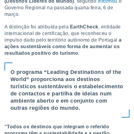
(Destinos Líderes do Mundo)
, segundo
informou
o
tar a
de cookies,
Governo Regional na passada quarta-feira, 6 de
uar a
março.
osso site
este caso,
A distinção foi atribuída pela
EarthCheck
, entidade
lo de que
internacional de certificação, que reconheceu o
talaremos
impulso dado pelo território autónomo de Portugal
a
ações sustentáveis como forma de aumentar os
s para
a navegação
resultados positivo do turismo
.
, mas não
s cookies
ar o
O programa “Leading Destinations of the
nto ou
World” proporciona aos destinos
ntar
turísticos sustentáveis o estabelecimento
 ou
de contactos e partilha de ideias num
dos,
ambiente aberto e em conjunto com
ssa
outras regiões do mundo.
ublicidade
ada. Pode
“Todos os destinos que integram o referido
nstalação de
ceder ao
programa têm a sustentabilidade e a gestão