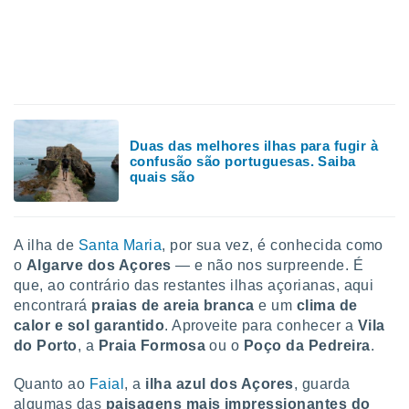
Duas das melhores ilhas para fugir à
confusão são portuguesas. Saiba
quais são
A ilha de
Santa Maria
, por sua vez, é conhecida como
o
Algarve dos Açores
— e não nos surpreende. É
que, ao contrário das restantes ilhas açorianas, aqui
encontrará
praias de areia branca
e um
clima de
calor e sol garantido
. Aproveite para conhecer a
Vila
do Porto
, a
Praia Formosa
ou o
Poço da Pedreira
.
Quanto ao
Faial
, a
ilha azul dos Açores
, guarda
algumas das
paisagens mais impressionantes do