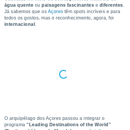
para lhe
água quente
ou
paisagens fascinantes
e
diferentes
.
licidade e
Já sabemos que os
Açores
têm spots incríveis e para
todos os gostos, mas o reconhecimento, agora, foi
ados com
esmo. Pode
internacional
.
ais
s na nossa
 Cookies
e
u
nto a
omento,
 botão
de cookies
na parte
nossa
.
IVAMENTE,
as
O arquipélago dos Açores passou a integrar o
tes a
programa
“Leading Destinations of the World”