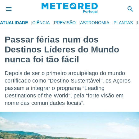
ATUALIDADE
CIÊNCIA
PREVISÃO
ASTRONOMIA
PLANTAS
de
Passar férias num dos
 da
Destinos Líderes do Mundo
empo.pt) foi
or
nunca foi tão fácil
is para
e as
Depois de ser o primeiro arquipélago do mundo
 fornecidas
 qualidade.
certificado como "Destino Sustentável", os Açores
r a este
passam a integrar o programa “Leading
s das
Destinations of the World”, pela “forte visão em
opções:
nome das comunidades locais".
ookies e
 forma
e digital
da,