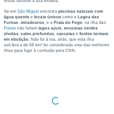
conteúdos.
visitar durante a sua estadia.
Se em
São Miguel
encontra
piscinas naturais com
ção
água quente
e
locais únicos
como a
Lagoa das
Furnas
,
miradouros
, e a
Praia do Fogo
, na ilha das
ão através
de
Flores
não faltam
lagos azuis
,
encostas verdes
,
vívidas
,
vales profundos
,
cascatas
e
fontes termais
 e
em ebulição
. Não foi à toa, aliás, que esta ilha
vulcânica de 88 km² foi considerada uma das melhores
dos,
ilhas para fugir à confusão pela CNN.
publicidade
s, estudos
a e
mento de
ossos 1199
eiros