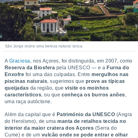
São Jorge reúne uma beleza natural única.
A
Graciosa
, nos Açores, foi distinguida, em 2007, como
Reserva da Biosfera
pela UNESCO — e a
Furna do
Enxofre
foi uma das culpadas. Entre
mergulhos nas
piscinas naturais
, sugerimos que
prove as típicas
queijadas
da região, que
visite os moinhos
característicos
, ou que
conheça os burros anões
,
uma raça autóctone.
Além da capital que é
Património da UNESCO
(Angra
do Heroísmo), de uma
manta de retalhos tecida no
interior da maior cratera dos Açores
(Serra do
Cume) e de um
vulcão onde se pode entrar e olhar