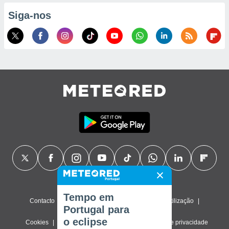
Siga-nos
Tempo em
Contacto
Sobre nós
FAQ
Termos de utilização
Portugal para
o eclipse
Cookies
Política de privacidade
Definições de privacidade