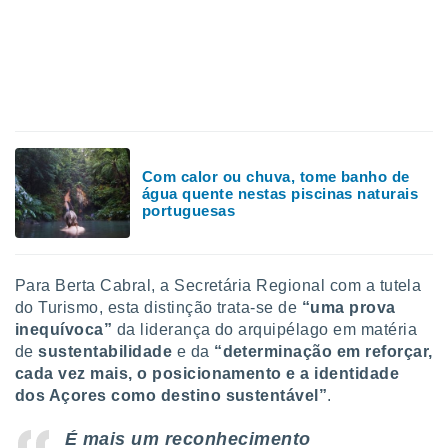
o qual se
ara tal,
 o seu
to ou opor-
essamento
m qualquer
ando em “
 ou na
Com calor ou chuva, tome banho de
 Cookies
água quente nestas piscinas naturais
te.
portuguesas
 nossos
s o
Para Berta Cabral, a Secretária Regional com a tutela
do Turismo, esta distinção trata-se de
“uma prova
o de
inequívoca”
da liderança do arquipélago em matéria
de
sustentabilidade
e da
“determinação em reforçar,
e/ou aceder
cada vez mais, o posicionamento e a identidade
ões num
dos Açores como destino sustentável”
.
utilizar
ados para
É mais um reconhecimento
publicidade,