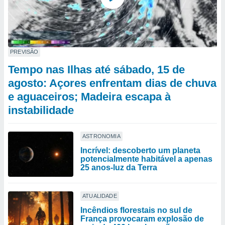
PREVISÃO
Tempo nas Ilhas até sábado, 15 de
agosto: Açores enfrentam dias de chuva
e aguaceiros; Madeira escapa à
instabilidade
ASTRONOMIA
Incrível: descoberto um planeta
potencialmente habitável a apenas
25 anos-luz da Terra
ATUALIDADE
Incêndios florestais no sul de
França provocaram explosão de