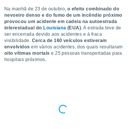
para lhe
licidade e
Na manhã de 23 de outubro,
o efeito combinado do
nevoeiro denso e do fumo de um incêndio próximo
ados com
provocou um acidente em cadeia na autoestrada
esmo. Pode
interestadual do
Louisiana
(EUA)
. A estrada teve de
ais
ser encerrada devido aos acidentes e à fraca
s na nossa
 Cookies
visibilidade.
e
Cerca de 160 veículos estiveram
u
envolvidos
em vários acidentes, dos quais resultaram
nto a
oito vítimas mortais
e 25 pessoas transportadas para
omento,
hospitais próximos.
 botão
de cookies
na parte
nossa
.
IVAMENTE,
as
tes a