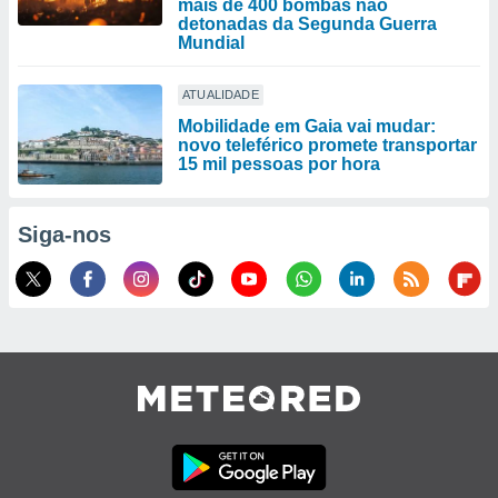
mais de 400 bombas não
detonadas da Segunda Guerra
Mundial
ATUALIDADE
Mobilidade em Gaia vai mudar:
novo teleférico promete transportar
15 mil pessoas por hora
Siga-nos