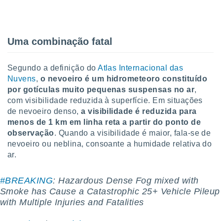
tar a
de cookies,
uar a
osso site
Uma combinação fatal
este caso,
lo de que
talaremos
Segundo a definição do
Atlas Internacional das
s para
Nuvens
,
o nevoeiro é um hidrometeoro constituído
a navegação
por gotículas muito pequenas suspensas no ar
,
, mas não
com visibilidade reduzida à superfície. Em situações
s cookies
de nevoeiro denso,
a visibilidade é reduzida para
ar o
menos de 1 km em linha reta a partir do ponto de
nto ou
observação
. Quando a visibilidade é maior, fala-se de
ntar
 ou
nevoeiro ou neblina, consoante a humidade relativa do
ar.
dos,
ssa
#BREAKING
: Hazardous Dense Fog mixed with
ublicidade
Smoke has Cause a Catastrophic 25+ Vehicle Pileup
ada. Pode
with Multiple Injuries and Fatalities
nstalação de
ceder ao