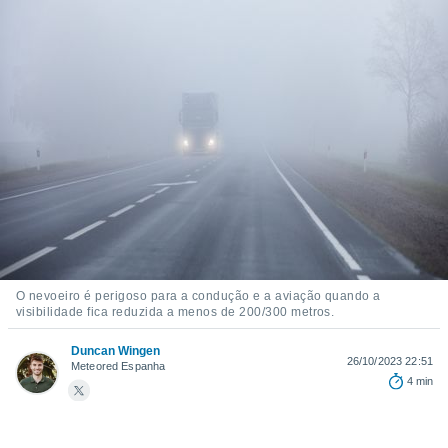
m
 recolhidas
cookies ou
, permite-
ar a nossa
ara
ACEITAR
 fornecer-
E
os de alta
CONTINUAR
sem
sto.
CONFIGURAÇÕES
o botão
ontinuar",
r ao
itando a
O nevoeiro é perigoso para a condução e a aviação quando a
de todos os
visibilidade fica reduzida a menos de 200/300 metros.
óprios ou
parceiros,
Duncan Wingen
rmitem
26/10/2023 22:51
Meteored Espanha
lisar o
4 min
nto no
em como
 um perfil