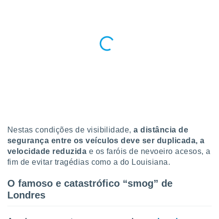
o qual se
ara tal,
 o seu
to ou opor-
essamento
m qualquer
ando em “
 ou na
 Cookies
te.
 nossos
Nestas condições de visibilidade,
a distância de
s o
segurança entre os veículos deve ser duplicada, a
velocidade reduzida
e os faróis de nevoeiro acesos, a
o de
fim de evitar tragédias como a do Louisiana.
e/ou aceder
O famoso e catastrófico “smog” de
ões num
Londres
utilizar
ados para
publicidade,