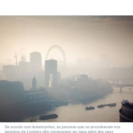
conteúdos.
ção
ão através
de
,
 e
dos,
publicidade
s, estudos
a e
mento de
ossos 1199
eiros
De acordo com testemunhas, as pessoas que se encontravam nos
passeios de Londres não conseguiam ver para além dos seus