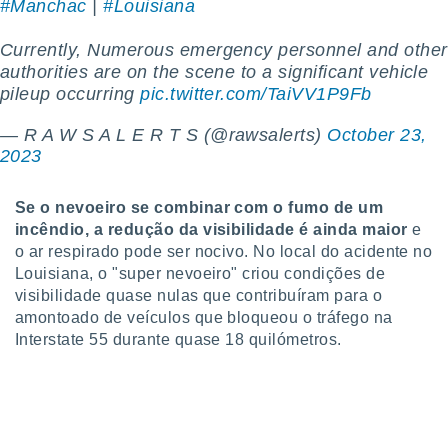
#Manchac
|
#Louisiana
ite através
atura,
Currently, Numerous emergency personnel and other
 botão
authorities are on the scene to a significant vehicle
pileup occurring
pic.twitter.com/TaiVV1P9Fb
nto, nós e
— R A W S A L E R T S (@rawsalerts)
October 23,
arceiros
2023
cookies,
ores únicos
ias
Se o nevoeiro se combinar com o fumo de um
s para
incêndio, a redução da visibilidade é ainda maior
e
 aceder e
o ar respirado pode ser nocivo. No local do acidente no
dados
ais como a
Louisiana, o "super nevoeiro" criou condições de
 este sitio
visibilidade quase nulas que contribuíram para o
eços IP e
amontoado de veículos que bloqueou o tráfego na
ores de
Interstate 55 durante quase 18 quilómetros.
possível
es possam
os seus
oais com
nteresse