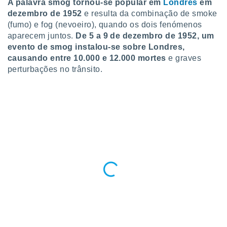
A palavra smog tornou-se popular em
Londres
em
 para
dezembro de 1952
e resulta da combinação de smoke
(fumo) e fog (nevoeiro), quando os dois fenómenos
a, utilizar
selecionar
aparecem juntos.
De 5 a 9 de dezembro de 1952, um
evento de smog instalou-se sobre Londres,
a, criar
causando entre 10.000 e 12.000 mortes
e graves
personalizar
perturbações no trânsito.
tilizar
selecionar
dos, medir
nho da
, medir o
o dos
r os
ravés de
s ou
s de dados
es fontes,
 e melhorar
ilizar dados
ara