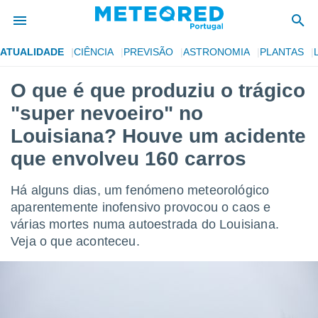
ATUALIDADE
CIÊNCIA
PREVISÃO
ASTRONOMIA
PLANTAS
de
O que é que produziu o trágico
 da
"super nevoeiro" no
empo.pt) foi
or
Louisiana? Houve um acidente
is para
que envolveu 160 carros
e as
 fornecidas
 qualidade.
Há alguns dias, um fenómeno meteorológico
r a este
aparentemente inofensivo provocou o caos e
s das
opções:
várias mortes numa autoestrada do Louisiana.
Veja o que aconteceu.
ookies e
 forma
e digital
da,