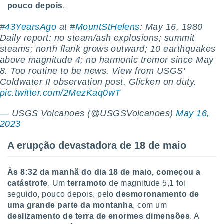
pouco depois
.
#43YearsAgo
at
#MountStHelens
: May 16, 1980
Daily report: no steam/ash explosions; summit
steams; north flank grows outward; 10 earthquakes
above magnitude 4; no harmonic tremor since May
8. Too routine to be news. View from USGS'
Coldwater II observation post. Glicken on duty.
pic.twitter.com/2MezKaq0wT
— USGS Volcanoes (@USGSVolcanoes)
May 16,
2023
A erupção devastadora de 18 de maio
Às 8:32 da manhã do dia 18 de maio, começou a
catástrofe
. Um
terramoto
de magnitude 5,1 foi
seguido, pouco depois, pelo
desmoronamento de
uma grande parte da montanha
, com um
deslizamento de terra de enormes dimensões
. A