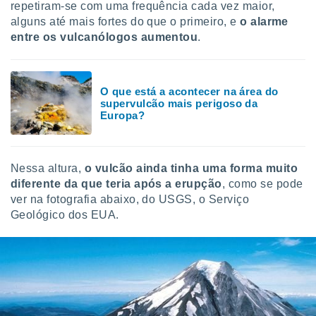
repetiram-se com uma frequência cada vez maior,
ite através
alguns até mais fortes do que o primeiro, e
o alarme
atura,
 botão
entre os vulcanólogos aumentou
.
nto, nós e
O que está a acontecer na área do
arceiros
supervulcão mais perigoso da
cookies,
Europa?
ores únicos
ias
s para
 aceder e
Nessa altura,
o vulcão ainda tinha uma forma muito
dados
diferente da que teria após a erupção
, como se pode
ais como a
ver na fotografia abaixo, do USGS, o Serviço
 este sitio
Geológico dos EUA.
eços IP e
ores de
possível
es possam
os seus
oais com
nteresse