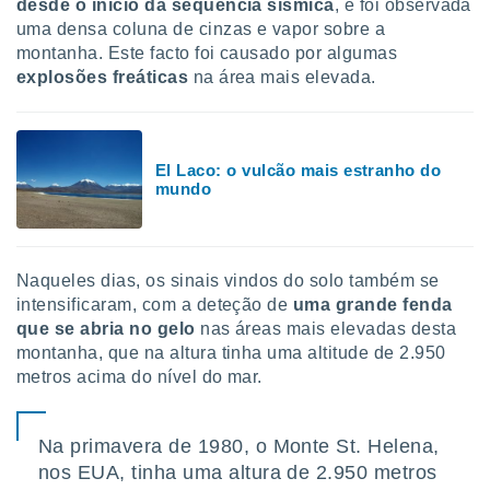
desde o início da sequência sísmica
, e foi observada
 para
uma densa coluna de cinzas e vapor sobre a
montanha. Este facto foi causado por algumas
a, utilizar
selecionar
explosões freáticas
na área mais elevada.
a, criar
personalizar
tilizar
El Laco: o vulcão mais estranho do
selecionar
mundo
dos, medir
nho da
, medir o
Naqueles dias, os sinais vindos do solo também se
o dos
intensificaram, com a deteção de
u
ma grande fenda
r os
que se abria no gelo
nas áreas mais elevadas desta
ravés de
montanha, que na altura tinha uma altitude de 2.950
s ou
metros acima do nível do mar.
s de dados
es fontes,
 e melhorar
Na primavera de 1980, o Monte St. Helena,
ilizar dados
nos EUA, tinha uma altura de 2.950 metros
ara