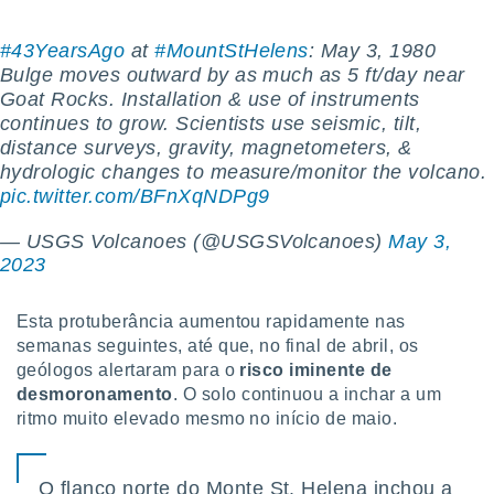
#43YearsAgo
at
#MountStHelens
: May 3, 1980
Bulge moves outward by as much as 5 ft/day near
Goat Rocks. Installation & use of instruments
continues to grow. Scientists use seismic, tilt,
distance surveys, gravity, magnetometers, &
hydrologic changes to measure/monitor the volcano.
pic.twitter.com/BFnXqNDPg9
— USGS Volcanoes (@USGSVolcanoes)
May 3,
2023
Esta protuberância aumentou rapidamente nas
semanas seguintes, até que, no final de abril, os
geólogos alertaram para o
risco iminente de
desmoronamento
. O solo continuou a inchar a um
ritmo muito elevado mesmo no início de maio.
O flanco norte do Monte St. Helena inchou a