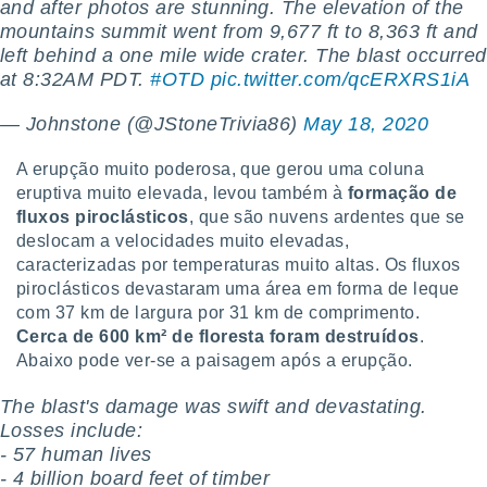
and after photos are stunning. The elevation of the
mountains summit went from 9,677 ft to 8,363 ft and
left behind a one mile wide crater. The blast occurred
at 8:32AM PDT.
#OTD
pic.twitter.com/qcERXRS1iA
— Johnstone (@JStoneTrivia86)
May 18, 2020
A erupção muito poderosa, que gerou uma coluna
eruptiva muito elevada, levou também à
formação de
fluxos piroclásticos
, que são nuvens ardentes que se
deslocam a velocidades muito elevadas,
caracterizadas por temperaturas muito altas. Os fluxos
piroclásticos devastaram uma área em forma de leque
com 37 km de largura por 31 km de comprimento.
Cerca de 600 km² de floresta foram destruídos
.
Abaixo pode ver-se a paisagem após a erupção.
The blast's damage was swift and devastating.
Losses include:
- 57 human lives
- 4 billion board feet of timber