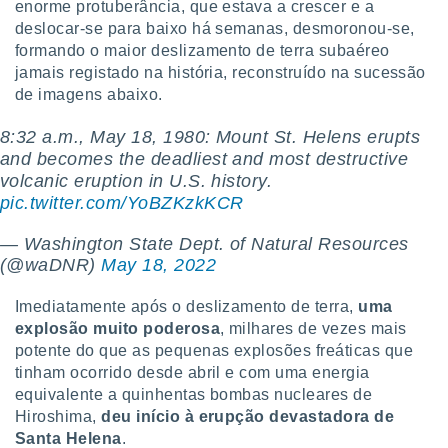
enorme protuberância, que estava a crescer e a
deslocar-se para baixo há semanas, desmoronou-se,
formando o maior deslizamento de terra subaéreo
jamais registado na história, reconstruído na sucessão
de imagens abaixo.
8:32 a.m., May 18, 1980: Mount St. Helens erupts
and becomes the deadliest and most destructive
volcanic eruption in U.S. history.
pic.twitter.com/YoBZKzkKCR
— Washington State Dept. of Natural Resources
(@waDNR)
May 18, 2022
Imediatamente após o deslizamento de terra,
uma
explosão muito poderosa
, milhares de vezes mais
potente do que as pequenas explosões freáticas que
tinham ocorrido desde abril e com uma energia
equivalente a quinhentas bombas nucleares de
Hiroshima,
deu início à erupção devastadora de
Santa Helena
.