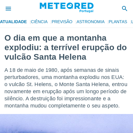
ATUALIDADE
CIÊNCIA
PREVISÃO
ASTRONOMIA
PLANTAS
de
O dia em que a montanha
 da
explodiu: a terrível erupção do
empo.pt) foi
or
vulcão Santa Helena
is para
e as
A 18 de maio de 1980, após semanas de sinais
 fornecidas
 qualidade.
perturbadores, uma montanha explodiu nos EUA:
r a este
o vulcão St. Helens, o Monte Santa Helena, entrou
s das
novamente em erupção após um longo período de
opções:
silêncio. A destruição foi impressionante e a
ookies e
montanha mudou completamente o seu aspeto.
 forma
e digital
da,