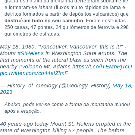
glaciares no alto da montanha derreteram subitamente
e formaram-se
lahars
(fluxos muito rápidos de lama e
detritos formados a partir de depósitos vulcânicos) que
destruíram tudo no seu caminho
. Foram destruídas
250 casas, 47 pontes, 24 quilómetros de ferrovia e 298
quilómetros de estradas.
May 18, 1980, "Vancouver, Vancouver, this is it!" -
Mount
#StHelens
in Washington State erupts. The
first moments of the lateral blast as seen from the
nearby
#volcano
Mt. Adams
https://t.co/lTEMhPjTcO
pic.twitter.com/co44alZlmF
— History_of_Geology (@Geology_History)
May 18,
2023
Abaixo, pode ver-se como a forma da montanha mudou
após a erupção.
40 years ago today Mount St. Helens erupted in the
state of Washington killing 57 people. The before