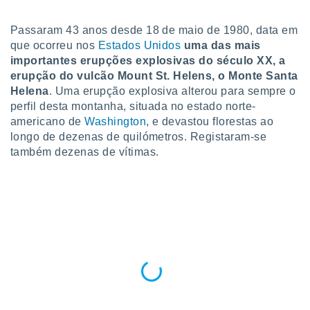
para lhe
licidade e
Passaram 43 anos desde 18 de maio de 1980, data em
ados com
que ocorreu nos
Estados Unidos
uma das mais
esmo. Pode
importantes erupções explosivas do século XX, a
ais
erupção do vulcão Mount St. Helens, o Monte Santa
s na nossa
Helena
. Uma erupção explosiva alterou para sempre o
 Cookies
e
perfil desta montanha, situada no estado norte-
u
americano de
Washington
, e devastou florestas ao
nto a
omento,
longo de dezenas de quilómetros. Registaram-se
 botão
também dezenas de vítimas.
de cookies
na parte
nossa
.
IVAMENTE,
as
tes a