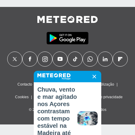
Contacto
Sobre nós
FAQ
Termos de utilização
Chuva, vento
e mar agitado
Cookies
Política de privacidade
Definições de privacidade
nos Açores
© 2026 Meteored. Todos os direitos reservados
contrastam
com tempo
estável na
Madeira até