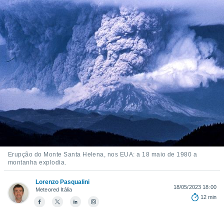
m
 recolhidas
cookies ou
, permite-
ar a nossa
ara
ACEITAR
 fornecer-
E
os de alta
CONTINUAR
sem
sto.
CONFIGURAÇÕES
o botão
ontinuar",
r ao
itando a
de todos os
Erupção do Monte Santa Helena, nos EUA: a 18 maio de 1980 a
óprios ou
montanha explodia.
parceiros,
rmitem
Lorenzo Pasqualini
18/05/2023 18:00
lisar o
Meteored Itália
12 min
nto no
em como
 um perfil