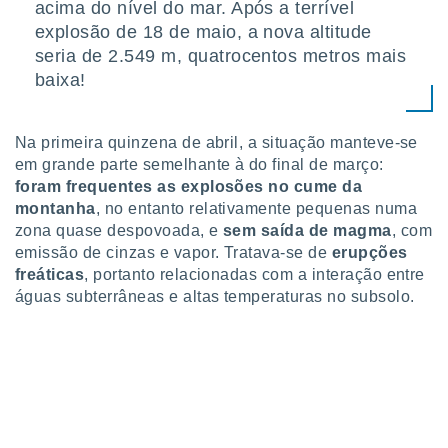
conteúdos.
acima do nível do mar. Após a terrível
explosão de 18 de maio, a nova altitude
ção
seria de 2.549 m, quatrocentos metros mais
baixa!
ão através
de
,
Na primeira quinzena de abril, a situação manteve-se
 e
em grande parte semelhante à do final de março:
dos,
foram frequentes as explosões no cume da
publicidade
montanha
, no entanto relativamente pequenas numa
s, estudos
zona quase despovoada, e
sem saída de magma
, com
a e
emissão de cinzas e vapor. Tratava-se de
erupções
mento de
freáticas
, portanto relacionadas com a interação entre
águas subterrâneas e altas temperaturas no subsolo.
ossos 1199
eiros