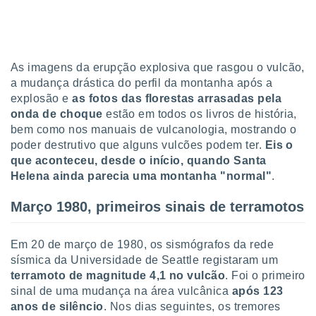
tar a
de cookies,
uar a
osso site
este caso,
As imagens da erupção explosiva que rasgou o vulcão,
lo de que
a mudança drástica do perfil da montanha após a
talaremos
explosão e
as fotos das florestas arrasadas pela
s para
onda de choque
estão em todos os livros de história,
a navegação
bem como nos manuais de vulcanologia, mostrando o
, mas não
poder destrutivo que alguns vulcões podem ter.
Eis o
s cookies
que aconteceu, desde o início, quando Santa
ar o
Helena ainda parecia uma montanha "normal"
.
nto ou
ntar
Março 1980, primeiros sinais de terramotos
 ou
dos,
Em 20 de março de 1980, os sismógrafos da rede
ssa
ublicidade
sísmica da Universidade de Seattle registaram um
terramoto de magnitude 4,1 no vulcão
. Foi o primeiro
ada. Pode
sinal de uma mudança na área vulcânica
após 123
nstalação de
anos de silêncio
. Nos dias seguintes, os tremores
ceder ao