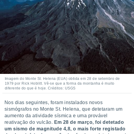
o qual se
ara tal,
 o seu
to ou opor-
essamento
m qualquer
ando em “
 ou na
 Cookies
te.
 nossos
Imagem do Monte St. Helena (EUA) obtida em 28 de setembro de
1979 por Rick Hoblitt. Vê-se que a forma da montanha é muito
s o
diferente do que é hoje. Créditos: USGS
o de
Nos dias seguintes, foram instalados novos
sismógrafos no Monte St. Helena, que detetaram um
e/ou aceder
ões num
aumento da atividade sísmica e uma provável
utilizar
reativação do vulcão.
Em 28 de março, foi detetado
ados para
um sismo de magnitude 4,8, o mais forte registado
publicidade,