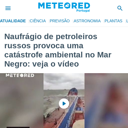
ATUALIDADE
CIÊNCIA
PREVISÃO
ASTRONOMIA
PLANTAS
de
Naufrágio de petroleiros
 da
russos provoca uma
empo.pt) foi
or
catástrofe ambiental no Mar
is para
Negro: veja o vídeo
e as
 fornecidas
 qualidade.
r a este
s das
opções:
ookies e
 forma
e digital
da,