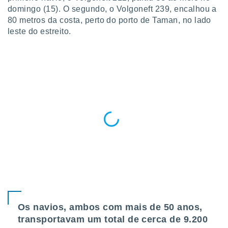
para lhe
domingo (15). O segundo, o Volgoneft 239, encalhou a
licidade e
80 metros da costa, perto do porto de Taman, no lado
leste do estreito.
ados com
esmo. Pode
ais
s na nossa
 Cookies
e
u
nto a
omento,
 botão
de cookies
na parte
nossa
.
IVAMENTE,
as
Os navios, ambos com mais de 50 anos,
tes a
transportavam um total de cerca de 9.200