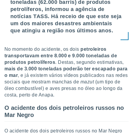
toneladas (62.000 barris) de produtos
tar a
de cookies,
petrolíferos, informou a agência de
uar a
notícias TASS. Há receio de que este seja
osso site
um dos maiores desastres ambientais
este caso,
lo de que
que atingiu a região nos últimos anos.
talaremos
s para
No momento do acidente, os dois
petroleiros
a navegação
transportavam entre 8.000 e 9.000 toneladas de
, mas não
produtos petrolíferos
. Destas, segundo estimativas,
s cookies
mais de 3.000 toneladas poderão ter escapado para
ar o
nto ou
o mar
, e já existem vários vídeos publicados nas redes
ntar
sociais que mostram manchas de
mazut
(um tipo de
 ou
óleo combustível) e aves presas no óleo ao longo da
costa, perto de Anapa.
dos,
ssa
O acidente dos dois petroleiros russos no
ublicidade
Mar Negro
ada. Pode
nstalação de
O acidente dos dois petroleiros russos no Mar Negro
ceder ao