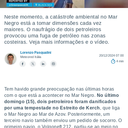
m
 recolhidas
cookies ou
Neste momento, a catástrofe ambiental no Mar
Negro está a tomar dimensões cada vez
, permite-
ar a nossa
maiores. O naufrágio de dois petroleiros
ara
provocou uma fuga de petróleo nas zonas
ACEITAR
 fornecer-
costeiras. Veja mais informações e o vídeo.
E
os de alta
CONTINUAR
sem
Lorenzo Pasqualini
20/12/2024 07:00
sto.
Meteored Itália
CONFIGURAÇÕES
4 min
o botão
ontinuar",
r ao
itando a
de todos os
Tem havido grande preocupação nas últimas horas
óprios ou
com o que está a acontecer no Mar Negro.
No último
parceiros,
domingo (15),
dois petroleiros foram danificados
rmitem
por uma tempestade no Estreito de Kerch
, que liga
lisar o
nto no
o Mar Negro ao Mar de Azov. Posteriormente, um
em como
terceiro navio também enviou um pedido de socorro. O
 um perfil
primeiro navio, o Volgoneft 212, partiu-se ao meio no