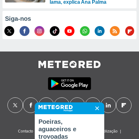
lama, explica Ana Palma
Siga-nos
Poeiras,
aguaceiros e
Contacto
Sobre nós
FAQ
Termos de utilização
trovoadas