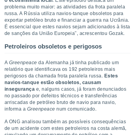
o ecossistema local
. Este episódio destaca um
conteúdos.
problema muito maior: as atividades da frota paralela
russa. A Rússia utiliza navios-tanque obsoletos para
ção
exportar petróleo bruto e financiar a guerra na Ucrânia.
É essencial que estes navios sejam adicionados à lista
ão através
de
de sanções da União Europeia", acrescentou Gozak.
,
 e
Petroleiros obsoletos e perigosos
dos,
publicidade
A
Greenpeace
da
Alemanha já tinha publicado um
s, estudos
relatório que identificava os 192 petroleiros mais
a e
perigosos da chamada frota paralela russa.
Estes
mento de
navios-tanque estão obsoletos, causam
insegurança
e, nalguns casos, já foram denunciados
ossos 1199
no passado por defeitos técnicos e transferências
eiros
arriscadas de petróleo bruto de navio para navio,
informa a
Greenpeace
num comunicado.
A ONG analisou também as possíveis consequências
de um acidente com estes petroleiros na costa alemã,
simulando um derramamento de petróleo com a