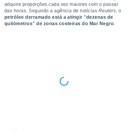
ite através
adquire proporções cada vez maiores com o passar
atura,
das horas. Segundo a agência de notícias
Reuters
, o
 botão
petróleo derramado está a atingir “dezenas de
quilómetros” de zonas costeiras do Mar Negro
.
nto, nós e
arceiros
cookies,
ores únicos
ias
s para
 aceder e
dados
ais como a
 este sitio
eços IP e
ores de
possível
es possam
os seus
oais com
nteresse