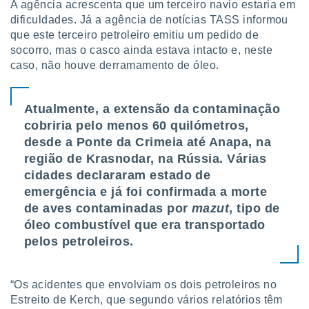
A agência acrescenta que um terceiro navio estaria em
o qual se
dificuldades. Já a agência de notícias TASS informou
ara tal,
que este terceiro petroleiro emitiu um pedido de
 o seu
to ou opor-
socorro, mas o casco ainda estava intacto e, neste
essamento
caso, não houve derramamento de óleo.
m qualquer
ando em “
 ou na
Atualmente, a extensão da contaminação
cobriria pelo menos 60 quilómetros,
 Cookies
desde a Ponte da Crimeia até Anapa, na
te.
região de Krasnodar, na Rússia. Várias
 nossos
cidades declararam estado de
emergência e já foi confirmada a morte
s o
de aves contaminadas por
mazut
, tipo de
o de
óleo combustível que era transportado
pelos petroleiros.
e/ou aceder
ões num
utilizar
“Os acidentes que envolviam os dois petroleiros no
ados para
Estreito de Kerch, que segundo vários relatórios têm
publicidade,