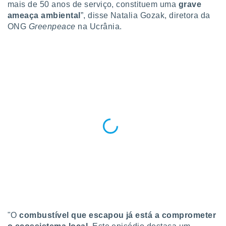
mais de 50 anos de serviço, constituem uma
grave
 para
ameaça ambiental
”, disse Natalia Gozak, diretora da
a, utilizar
ONG
Greenpeace
na Ucrânia.
selecionar
a, criar
personalizar
tilizar
selecionar
dos, medir
nho da
, medir o
o dos
r os
ravés de
s ou
s de dados
es fontes,
 e melhorar
ilizar dados
"O
combustível que escapou já está a comprometer
ara