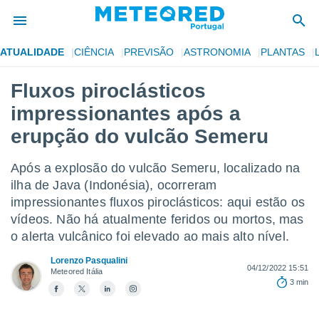
ATUALIDADE
CIÊNCIA
PREVISÃO
ASTRONOMIA
PLANTAS
de
Fluxos piroclásticos
 da
impressionantes após a
empo.pt) foi
or
erupção do vulcão Semeru
is para
e as
Após a explosão do vulcão Semeru, localizado na
 fornecidas
 qualidade.
ilha de Java (Indonésia), ocorreram
r a este
impressionantes fluxos piroclásticos: aqui estão os
s das
vídeos. Não há atualmente feridos ou mortos, mas
opções:
o alerta vulcânico foi elevado ao mais alto nível.
ookies e
Lorenzo Pasqualini
 forma
04/12/2022 15:51
Meteored Itália
3 min
e digital
da,