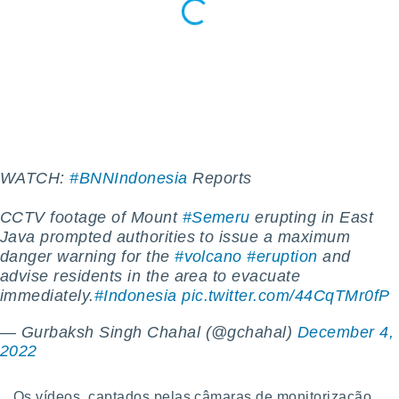
para lhe
licidade e
ados com
esmo. Pode
ais
s na nossa
 Cookies
e
u
nto a
omento,
WATCH:
#BNNIndonesia
Reports
 botão
de cookies
CCTV footage of Mount
#Semeru
erupting in East
na parte
Java prompted authorities to issue a maximum
nossa
danger warning for the
#volcano
#eruption
and
.
advise residents in the area to evacuate
immediately.
#Indonesia
pic.twitter.com/44CqTMr0fP
IVAMENTE,
— Gurbaksh Singh Chahal (@gchahal)
December 4,
as
2022
tes a
Os vídeos, captados pelas câmaras de monitorização