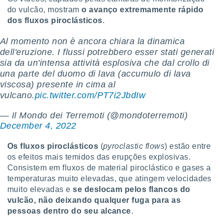
tar a
do vulcão, mostram
o avanço extremamente rápido
de cookies,
dos fluxos piroclásticos
.
uar a
osso site
este caso,
Al momento non è ancora chiara la dinamica
lo de que
dell'eruzione. I flussi potrebbero esser stati generati
talaremos
sia da un'intensa attività esplosiva che dal crollo di
una parte del duomo di lava (accumulo di lava
s para
viscosa) presente in cima al
a navegação
vulcano.
pic.twitter.com/PT7i2JbdIw
, mas não
s cookies
— Il Mondo dei Terremoti (@mondoterremoti)
ar o
nto ou
December 4, 2022
ntar
 ou
Os fluxos piroclásticos
(
pyroclastic flows
) estão entre
os efeitos mais temidos das erupções explosivas.
dos,
Consistem em fluxos de material piroclástico e gases a
ssa
temperaturas muito elevadas, que atingem velocidades
ublicidade
muito elevadas e
se deslocam pelos flancos do
ada. Pode
vulcão, não deixando qualquer fuga para as
nstalação de
pessoas dentro do seu alcance
.
ceder ao