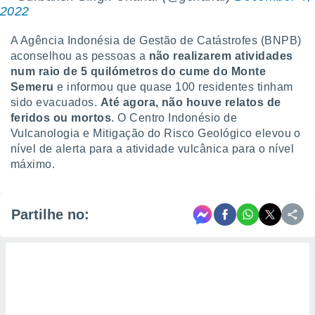
 para
2022
a, utilizar
A Agência Indonésia de Gestão de Catástrofes (BNPB)
selecionar
aconselhou as pessoas a
não realizarem atividades
num raio de 5 quilómetros do cume do Monte
a, criar
Semeru
e informou que quase 100 residentes tinham
personalizar
sido evacuados.
Até agora, não houve relatos de
tilizar
selecionar
feridos ou mortos
. O Centro Indonésio de
Vulcanologia e Mitigação do Risco Geológico elevou o
dos, medir
nível de alerta para a atividade vulcânica para o nível
nho da
máximo.
, medir o
o dos
r os
Partilhe no:
ravés de
s ou
s de dados
es fontes,
 e melhorar
ilizar dados
ara