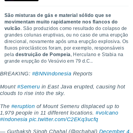
o qual se
ara tal,
São misturas de gás e material sólido que se
 o seu
to ou opor-
movimentam muito rapidamente nos flancos do
essamento
vulcão
. São produzidos como resultado do colapso de
m qualquer
grandes colunas eruptivas, ou no caso de uma erupção
ando em “
direcional, novamente após uma erupção explosiva. Os
 ou na
fluxos piroclásticos foram, por exemplo, responsáveis
pela
destruição de Pompeia
, Herculano e Stabia na
 Cookies
te.
grande erupção do Vesúvio em 79 d.C..
 nossos
BREAKING:
#BNNIndonesia
Reports
s o
Mount
#Semeru
in East Java erupted, causing hot
clouds to rise into the sky.
o de
The
#eruption
of Mount Semeru displaced up to
e/ou aceder
1,979 people in 11 different locations.
#volcano
ões num
#Indonesia
pic.twitter.com/C2EKq3ucfq
utilizar
ados para
— Gurbaksh Singh Chahal (@gchahal)
December 4,
publicidade,