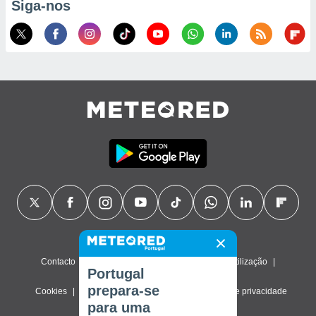
Siga-nos
Contacto
Sobre nós
FAQ
Termos de utilização
Portugal
prepara-se
Cookies
Política de privacidade
Definições de privacidade
para uma