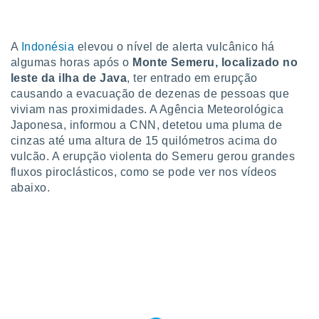
m
 recolhidas
cookies ou
A
Indonésia
elevou o nível de alerta vulcânico há
, permite-
algumas horas após o
Monte Semeru, localizado no
ar a nossa
leste da ilha de Java
, ter entrado em erupção
ara
ACEITAR
causando a evacuação de dezenas de pessoas que
 fornecer-
E
viviam nas proximidades. A Agência Meteorológica
os de alta
CONTINUAR
Japonesa, informou a CNN, detetou uma pluma de
sem
sto.
cinzas até uma altura de 15 quilómetros acima do
CONFIGURAÇÕES
vulcão. A erupção violenta do Semeru gerou grandes
o botão
fluxos piroclásticos, como se pode ver nos vídeos
ontinuar",
abaixo.
r ao
itando a
de todos os
óprios ou
parceiros,
rmitem
lisar o
nto no
em como
 um perfil