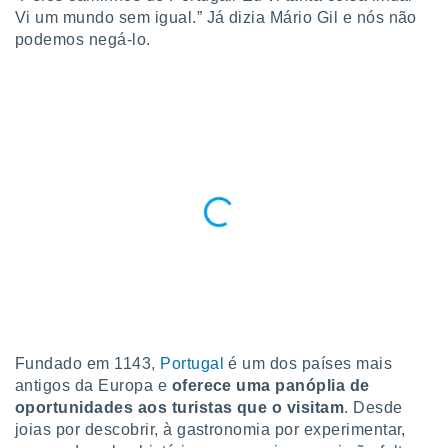
para lhe
Vi um mundo sem igual.” Já dizia Mário Gil e nós não
licidade e
podemos negá-lo.
ados com
esmo. Pode
ais
s na nossa
 Cookies
e
u
nto a
omento,
 botão
de cookies
na parte
nossa
.
IVAMENTE,
Fundado em 1143,
Portugal
é um dos países mais
antigos da Europa e
oferece uma panóplia de
as
oportunidades aos turistas que o visitam
. Desde
tes a
joias por descobrir, à gastronomia por experimentar,