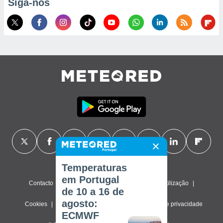
Siga-nos
Temperaturas
em Portugal
Contacto
Sobre nós
FAQ
Termos de utilização
de 10 a 16 de
agosto:
Cookies
Política de privacidade
Definições de privacidade
ECMWF