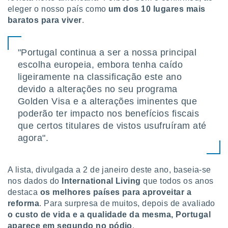
 para
eleger o nosso país como
um dos 10 lugares mais
baratos para viver
.
a, utilizar
selecionar
"Portugal continua a ser a nossa principal
a, criar
escolha europeia, embora tenha caído
personalizar
tilizar
ligeiramente na classificação este ano
selecionar
devido a alterações no seu programa
Golden Visa e a alterações iminentes que
dos, medir
poderão ter impacto nos benefícios fiscais
nho da
, medir o
que certos titulares de vistos usufruíram até
o dos
agora".
r os
ravés de
A lista, divulgada a 2 de janeiro deste ano, baseia-se
s ou
s de dados
nos dados do
International Living
que todos os anos
es fontes,
destaca
os melhores países para aproveitar a
 e melhorar
reforma
. Para surpresa de muitos, depois de avaliado
ilizar dados
o custo de vida e a qualidade da mesma, Portugal
ara
aparece em segundo no pódio
.