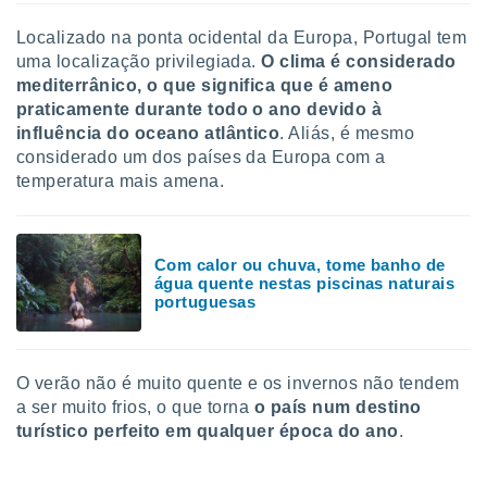
ite através
atura,
Localizado na ponta ocidental da Europa, Portugal tem
 botão
uma localização privilegiada.
O clima é considerado
mediterrânico, o que significa que é ameno
praticamente durante todo o ano devido à
nto, nós e
influência do oceano atlântico
. Aliás, é mesmo
arceiros
considerado um dos países da Europa com a
cookies,
temperatura mais amena.
ores únicos
ias
s para
 aceder e
Com calor ou chuva, tome banho de
dados
água quente nestas piscinas naturais
ais como a
portuguesas
 este sitio
eços IP e
ores de
possível
O verão não é muito quente e os invernos não tendem
a ser muito frios, o que torna
o país num destino
es possam
turístico perfeito em qualquer época do ano
.
os seus
oais com
nteresse