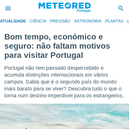
ATUALIDADE
CIÊNCIA
PREVISÃO
ASTRONOMIA
PLANTAS
de
Bom tempo, económico e
 da
seguro: não faltam motivos
empo.pt) foi
or
para visitar Portugal
is para
e as
Portugal não tem passado despercebido e
 fornecidas
 qualidade.
acumula distinções internacionais em vários
r a este
campos. Sabia que é o segundo país do mundo
s das
mais barato para se viver? Descubra tudo o que o
opções:
torna num destino imperdível para os estrangeiros.
ookies e
 forma
e digital
da,