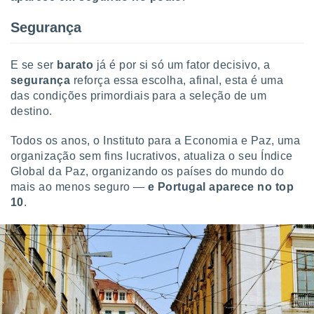
conteúdos.
Segurança
ção
ão através
E se ser
barato
já é por si só um fator decisivo, a
de
segurança
reforça essa escolha, afinal, esta é uma
,
das condições primordiais para a seleção de um
 e
destino.
dos,
Todos os anos, o Instituto para a Economia e Paz, uma
publicidade
organização sem fins lucrativos, atualiza o seu Índice
s, estudos
a e
Global da Paz, organizando os países do mundo do
mento de
mais ao menos seguro —
e Portugal aparece no top
10
.
ossos 1199
eiros