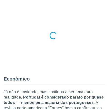
o qual se
ara tal,
 o seu
to ou opor-
essamento
m qualquer
ando em “
 ou na
 Cookies
te.
 nossos
s o
o de
Económico
e/ou aceder
Já não é novidade, mas continua a ser uma dura
ões num
realidade.
Portugal é considerado barato por quase
utilizar
todos — menos pela maioria dos portugueses
. A
ados para
publicidade,
revista norte-americana “Forbes” bem o confirmou, ao