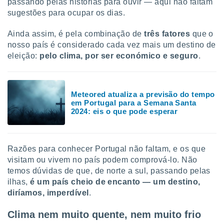
passando pelas histórias para ouvir — aqui não faltam
tar a
de cookies,
sugestões para ocupar os dias.
uar a
osso site
Ainda assim, é pela combinação de
três fatores
que o
este caso,
nosso país é considerado cada vez mais um destino de
lo de que
eleição:
pelo clima, por ser económico e seguro
.
talaremos
s para
a navegação
Meteored atualiza a previsão do tempo
, mas não
em Portugal para a Semana Santa
s cookies
2024: eis o que pode esperar
ar o
nto ou
ntar
 ou
Razões para conhecer Portugal não faltam, e os que
visitam ou vivem no país podem comprová-lo. Não
dos,
temos dúvidas de que, de norte a sul, passando pelas
ssa
ilhas,
é um país cheio de encanto — um destino,
ublicidade
diríamos, imperdível
.
ada. Pode
nstalação de
Clima nem muito quente, nem muito frio
ceder ao