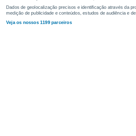
Dados de geolocalização precisos e identificação através da pr
medição de publicidade e conteúdos, estudos de audiência e d
Veja os nossos 1199 parceiros
Os asteroides de menor tamanho têm maior probabilidade d
Joana Campos
11/1
Estima-se que o asteroide que extingu
quilómetros de diâmetro.
Prevê-se qu
uma vez em cada 100 milhões a 500
Em contrapartida, asteroides muit