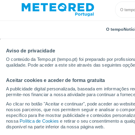
O tempo
Notíc
TODOS
ATUALIDADE
CIÊNCIA
PREVISÃO
ASTRO
Aviso de privacidade
O conteúdo da Tempo.pt (tempo.pt) foi preparado por profissiona
qualidade. Pode aceder a este site através das seguintes opçõe
Aceitar cookies e aceder de forma gratuita
A publicidade digital personalizada, baseada em informações r
permite-nos financiar a nossa atividade para continuar a fornec
Início
Notícias
Atualidade
Astrónomos descobre
Ao clicar no botão "Aceitar e continuar", pode aceder ao websit
nossos parceiros, que nos permitem seguir e analisar o compo
específico para lhe mostrar publicidade e conteúdos persona
Astrónomos descobrem
nossa
Política de Cookies
e retirar o seu consentimento a qua
disponível na parte inferior da nossa página web.
pequenos no cinturão 