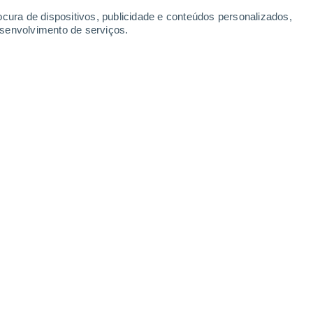
ocura de dispositivos, publicidade e conteúdos personalizados,
esenvolvimento de serviços.
e atingir a Terra. (Imagem criada por IA)
2/2024 08:00
9 min
iu os dinossauros tinha cerca de 10
e um impactor tão maciço atinja a Terra
 milhões de anos
.
o mais pequenos, do tamanho de um