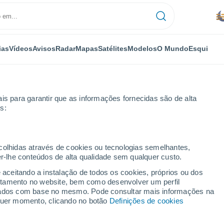
ias
Vídeos
Avisos
Radar
Mapas
Satélites
Modelos
O Mundo
Esqui
NOMIA
PLANTAS
LAZER
is para garantir que as informações fornecidas são de alta
s:
ecolhidas através de cookies ou tecnologias semelhantes,
er-lhe conteúdos de alta qualidade sem qualquer custo.
m os asteroides mais pequenos no cinturão de asteroides: uma desc
e aceitando a instalação de todos os cookies, próprios ou dos
rtamento no website, bem como desenvolver um perfil
lizados com base no mesmo. Pode consultar mais informações na
 os asteroides mais
lquer momento, clicando no botão
Definições de cookies
de asteroides: uma