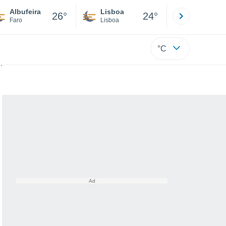
Albufeira
Lisboa
Porto
26°
24°
Faro
Lisboa
Porto
°C
oberta que pode mudar a astronomia