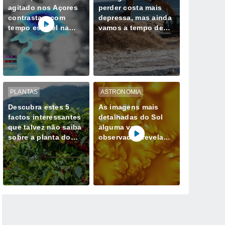
agitado nos Açores
perder costa mais
contrastam com
depressa, mas ainda
tempo estável na
vamos a tempo de
Madeira até quarta-
mudar esse destino
feira, 12 de agosto
PLANTAS
ASTRONOMIA
Descubra estes 5
As imagens mais
factos interessantes
detalhadas do Sol
que talvez não saiba
alguma vez
sobre a planta do
observadas revelam
café
redemoinhos de
energia magnética