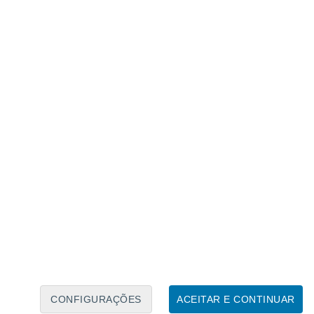
eguem agora detetar asteroides com 10 metros de
s que os cientistas conseguiram distinguir
âmetro. Com a nova abordagem da equipa,
steroides na cintura principal com
eferem que utilizaram a sua abordagem para
es de um decâmetro na cintura principal
ariam entre o tamanho de um autocarro e o
es mais pequenos da cintura principal
etetar estes pequenos asteroides
ge, pelo que podemos fazer um
iso, o que é fundamental para a
CONFIGURAÇÕES
ACEITAR E CONTINUAR