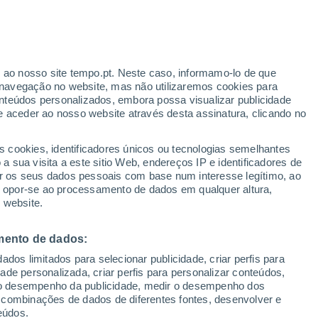
mudar a astronomia
 km) têm permanecido na cintura principal
steroides são normalmente transportados
r ao nosso site tempo.pt. Neste caso, informamo-lo de que
navegação no website, mas não utilizaremos cookies para
 da Terra.
nteúdos personalizados, embora possa visualizar publicidade
e aceder ao nosso website através desta assinatura, clicando no
s cookies, identificadores únicos ou tecnologias semelhantes
 sua visita a este sitio Web, endereços IP e identificadores de
r os seus dados pessoais com base num interesse legítimo, ao
ou opor-se ao processamento de dados em qualquer altura,
 website.
mento de dados:
dos limitados para selecionar publicidade, criar perfis para
idade personalizada, criar perfis para personalizar conteúdos,
ir o desempenho da publicidade, medir o desempenho dos
 combinações de dados de diferentes fontes, desenvolver e
eúdos.