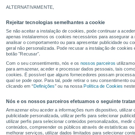
descoberta que pode 
ALTERNATIVAMENTE,
Enquanto os grandes asteroides (≥100
Rejeitar tecnologias semelhantes a cookie
desde a sua formação, os pequenos a
Se não aceitar a instalação de cookies, pode continuar a acede
apenas instalaremos os cookies necessários para assegurar a 
para a população de objetos próximos
analisar o comportamento ou para apresentar publicidade ou co
geral não personalizada. Pode recusar a instalação de cookies 
botão "Recusar".
Com o seu consentimento, nós e os
nossos parceiros
utilizamo
para armazenar, aceder e processar dados pessoais, tais como a
cookies. É possível que alguns fornecedores possam processa
qual se pode opor. Para tal, pode retirar o seu consentimento 
clicando em “
Definições
” ou na nossa
Política de Cookies
neste
Nós e os nossos parceiros efetuamos o seguinte trata
Armazenar e/ou aceder a informações num dispositivo, utilizar da
publicidade personalizada, utilizar perfis para selecionar public
utilizar perfis para selecionar conteúdos personalizados, med
conteúdos, compreender os públicos através de estatísticas ou
melhorar serviços, utilizar dados limitados para selecionar cont