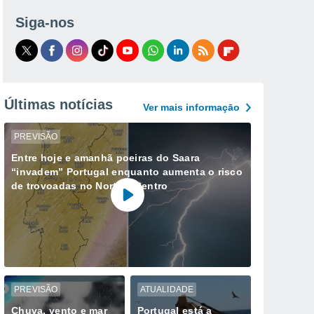
Siga-nos
Últimas notícias
Ver mais informaçāo
PREVISÃO
Entre hoje e amanhã poeiras do Saara
“invadem” Portugal enquanto aumenta o risco
de trovoadas no Norte e Centro
PREVISÃO
ATUALIDADE
Chuva, vento e mar
Portugal está a