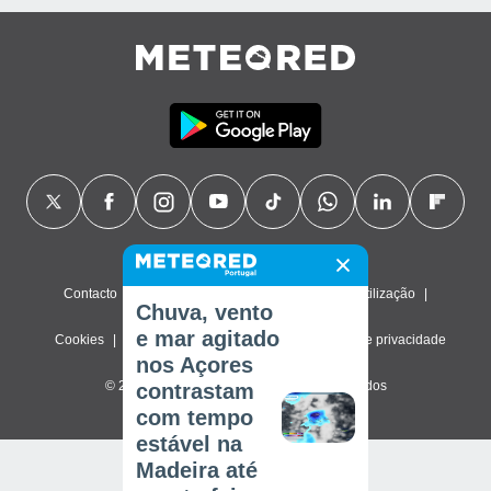
Contacto
Sobre nós
FAQ
Termos de utilização
Chuva, vento
e mar agitado
Cookies
Política de privacidade
Definições de privacidade
nos Açores
© 2026 Meteored. Todos os direitos reservados
contrastam
com tempo
estável na
Madeira até