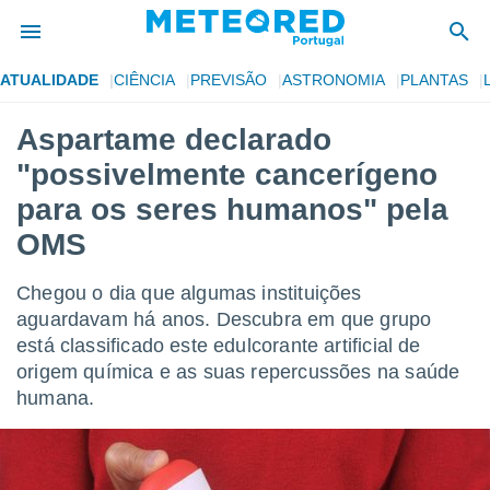
ATUALIDADE
CIÊNCIA
PREVISÃO
ASTRONOMIA
PLANTAS
de
Aspartame declarado
 da
"possivelmente cancerígeno
empo.pt) foi
or
para os seres humanos" pela
is para
OMS
e as
 fornecidas
 qualidade.
Chegou o dia que algumas instituições
r a este
aguardavam há anos. Descubra em que grupo
s das
opções:
está classificado este edulcorante artificial de
origem química e as suas repercussões na saúde
ookies e
humana.
 forma
e digital
da,