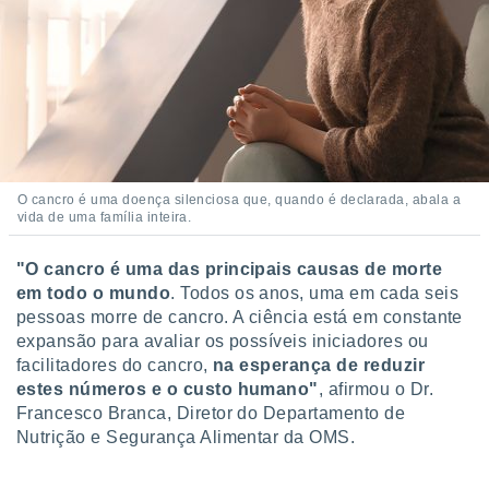
 para
a, utilizar
selecionar
a, criar
personalizar
tilizar
selecionar
O cancro é uma doença silenciosa que, quando é declarada, abala a
vida de uma família inteira.
dos, medir
nho da
, medir o
"O cancro é uma das principais causas de morte
o dos
em todo o mundo
. Todos os anos, uma em cada seis
pessoas morre de cancro. A ciência está em constante
r os
expansão para avaliar os possíveis iniciadores ou
ravés de
facilitadores do cancro,
na esperança de reduzir
s ou
s de dados
estes números e o custo humano"
, afirmou o Dr.
es fontes,
Francesco Branca, Diretor do Departamento de
 e melhorar
Nutrição e Segurança Alimentar da OMS.
ilizar dados
ara