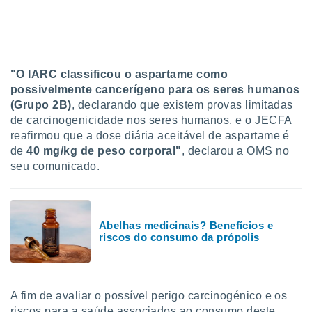
tar a
de cookies,
uar a
osso site
este caso,
lo de que
"O IARC classificou o aspartame como
talaremos
possivelmente cancerígeno para os seres humanos
(Grupo 2B)
, declarando que existem provas limitadas
s para
de carcinogenicidade nos seres humanos, e o JECFA
a navegação
reafirmou que a dose diária aceitável de aspartame é
, mas não
s cookies
de
40 mg/kg de peso corporal"
, declarou a OMS no
ar o
seu comunicado.
nto ou
ntar
 ou
Abelhas medicinais? Benefícios e
dos,
riscos do consumo da própolis
ssa
ublicidade
ada. Pode
nstalação de
A fim de avaliar o possível perigo carcinogénico e os
ceder ao
riscos para a saúde associados ao consumo deste