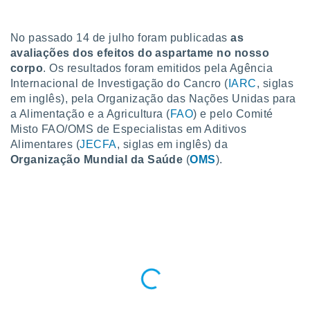
para lhe
licidade e
No passado 14 de julho foram publicadas
as
ados com
avaliações dos efeitos do aspartame no nosso
esmo. Pode
corpo
. Os resultados foram emitidos pela Agência
ais
Internacional de Investigação do Cancro (
IARC
, siglas
s na nossa
 Cookies
e
em inglês), pela Organização das Nações Unidas para
u
a Alimentação e a Agricultura (
FAO
) e pelo Comité
nto a
Misto FAO/OMS de Especialistas em Aditivos
omento,
Alimentares (
JECFA
, siglas em inglês) da
 botão
Organização Mundial da Saúde
(
OMS
).
de cookies
na parte
nossa
.
IVAMENTE,
as
tes a