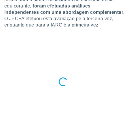
ite através
edulcorante,
foram efetuadas análises
atura,
independentes com uma abordagem complementar
.
 botão
O JECFA efetuou esta avaliação pela terceira vez,
enquanto que para a IARC é a primeira vez.
nto, nós e
arceiros
cookies,
ores únicos
ias
s para
 aceder e
dados
ais como a
 este sitio
eços IP e
ores de
possível
es possam
os seus
oais com
nteresse