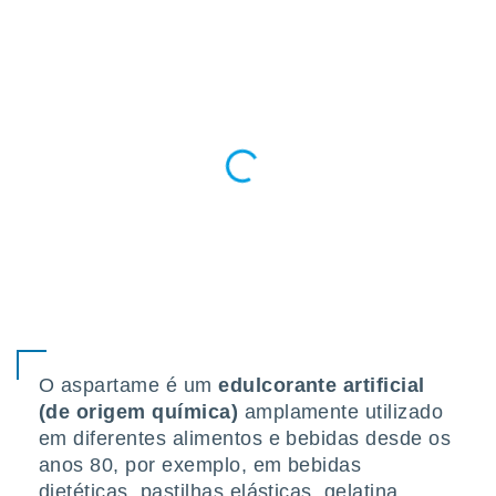
conteúdos.
ção
ão através
de
,
 e
dos,
publicidade
s, estudos
a e
mento de
ossos 1199
eiros
O aspartame é um
edulcorante artificial
(de origem química)
amplamente utilizado
em diferentes alimentos e bebidas desde os
anos 80, por exemplo, em bebidas
dietéticas, pastilhas elásticas, gelatina,