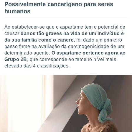
Possivelmente cancerígeno para seres
o qual se
ara tal,
humanos
 o seu
to ou opor-
essamento
Ao estabelecer-se que o aspartame tem o potencial de
m qualquer
causar
danos tão graves na vida de um indivíduo e
ando em “
da sua família como o cancro
, foi dado um primeiro
 ou na
passo firme na avaliação da carcinogenicidade de um
determinado agente.
O aspartame pertence agora ao
 Cookies
Grupo 2B
, que corresponde ao terceiro nível mais
te.
elevado das 4 classificações.
 nossos
s o
o de
e/ou aceder
ões num
utilizar
ados para
publicidade,