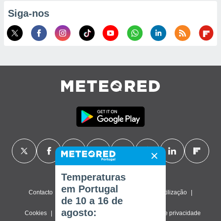
Siga-nos
Temperaturas
em Portugal
Contacto
Sobre nós
FAQ
Termos de utilização
de 10 a 16 de
agosto:
Cookies
Política de privacidade
Definições de privacidade