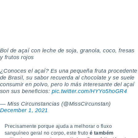
o qual se
ara tal,
 o seu
to ou opor-
essamento
m qualquer
ando em “
 ou na
Bol de açaí con leche de soja, granola, coco, fresas
y frutos rojos
 Cookies
te.
¿Conoces el açaí? Es una pequeña fruta procedente
 nossos
de Brasil, su sabor recuerda al chocolate y se suele
consumir en polvo, pero lo más interesante del açaí
s o
son sus beneficios:
pic.twitter.com/HYYo5hoGR4
o de
— Miss Circunstancias (@MissCircunstan)
December 1, 2021
e/ou aceder
ões num
utilizar
Precisamente porque ajuda a melhorar o fluxo
ados para
sanguíneo geral no corpo, este fruto
é também
publicidade,