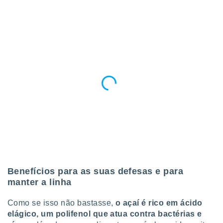
conteúdos.
ção
ão através
de
,
 e
dos,
publicidade
s, estudos
a e
mento de
ossos 1199
eiros
Benefícios para as suas defesas e para
manter a linha
Como se isso não bastasse,
o açaí é rico em ácido
elágico, um polifenol que atua contra bactérias e