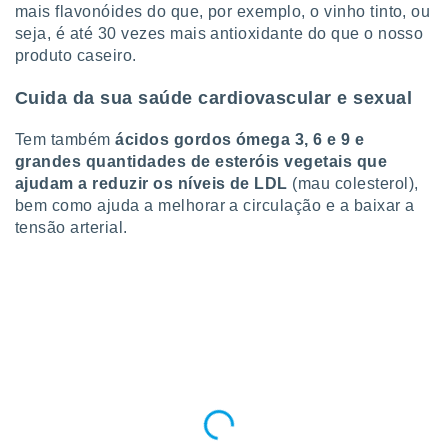
mais flavonóides do que, por exemplo, o vinho tinto, ou
ite através
atura,
seja, é até 30 vezes mais antioxidante do que o nosso
 botão
produto caseiro.
Cuida da sua saúde cardiovascular e sexual
nto, nós e
Tem também
ácidos gordos ómega 3, 6 e 9 e
arceiros
cookies,
grandes quantidades de esteróis vegetais que
ores únicos
ajudam a reduzir os níveis de LDL
(mau colesterol),
ias
bem como ajuda a melhorar a circulação e a baixar a
s para
tensão arterial.
 aceder e
dados
ais como a
 este sitio
eços IP e
ores de
possível
es possam
os seus
oais com
nteresse