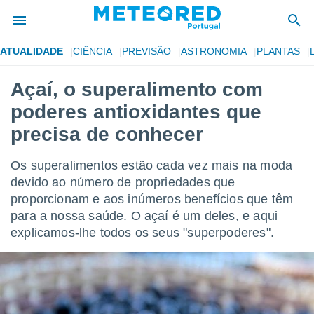
ATUALIDADE
CIÊNCIA
PREVISÃO
ASTRONOMIA
PLANTAS
de
Açaí, o superalimento com
 da
poderes antioxidantes que
empo.pt) foi
or
precisa de conhecer
is para
e as
Os superalimentos estão cada vez mais na moda
 fornecidas
 qualidade.
devido ao número de propriedades que
r a este
proporcionam e aos inúmeros benefícios que têm
s das
para a nossa saúde. O açaí é um deles, e aqui
opções:
explicamos-lhe todos os seus "superpoderes".
ookies e
 forma
e digital
da,