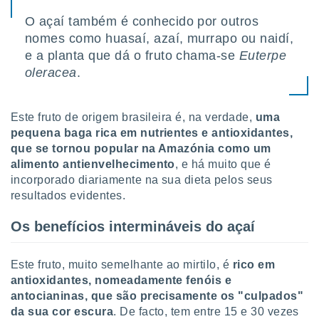
tar a
de cookies,
O açaí também é conhecido por outros
uar a
nomes como huasaí, azaí, murrapo ou naidí,
osso site
e a planta que dá o fruto chama-se
Euterpe
este caso,
oleracea
.
lo de que
talaremos
s para
Este fruto de origem brasileira é, na verdade,
uma
a navegação
pequena baga rica em nutrientes e antioxidantes,
, mas não
que se tornou popular na Amazónia como um
s cookies
alimento antienvelhecimento
, e há muito que é
ar o
incorporado diariamente na sua dieta pelos seus
nto ou
ntar
resultados evidentes.
 ou
Os benefícios intermináveis do açaí
dos,
ssa
ublicidade
Este fruto, muito semelhante ao mirtilo, é
rico em
antioxidantes, nomeadamente fenóis e
ada. Pode
antocianinas, que são precisamente os "culpados"
nstalação de
da sua cor escura
. De facto, tem entre 15 e 30 vezes
ceder ao