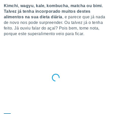
para lhe
Kimchi, wagyu, kale, kombucha, matcha ou bimi
.
licidade e
Talvez já tenha incorporado muitos destes
ados com
alimentos na sua dieta diária
, e parece que já nada
esmo. Pode
de novo nos pode surpreender. Ou talvez já o tenha
ais
feito. Já ouviu falar do açaí? Pois bem, tome nota,
s na nossa
porque este superalimento veio para ficar.
 Cookies
e
u
nto a
omento,
 botão
de cookies
na parte
nossa
.
IVAMENTE,
as
tes a