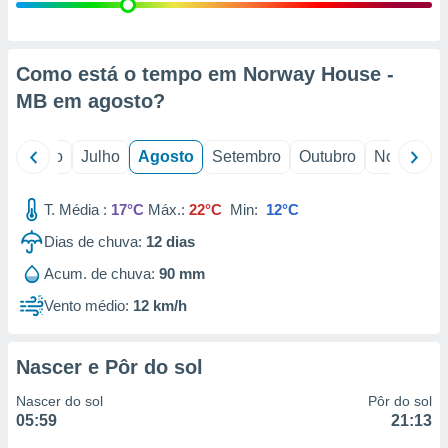
conteúdos.
ção
Como está o tempo em Norway House -
ão através
MB em
agosto
?
de
,
 e
o
Junho
Julho
Agosto
Setembro
Outubro
Novembro
dos,
publicidade
T. Média :
17°C
Máx.:
22°C
Min:
12°C
s, estudos
Dias de chuva:
12
dias
a e
mento de
Acum. de chuva:
90 mm
Vento médio:
12 km/h
ossos 1199
eiros
Nascer e Pôr do sol
Nascer do sol
Pôr do sol
05:59
21:13