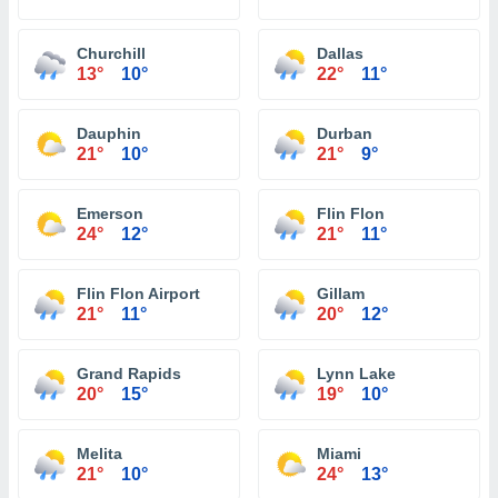
Churchill
Dallas
13°
10°
22°
11°
Dauphin
Durban
21°
10°
21°
9°
Emerson
Flin Flon
24°
12°
21°
11°
Flin Flon Airport
Gillam
21°
11°
20°
12°
Grand Rapids
Lynn Lake
20°
15°
19°
10°
Melita
Miami
21°
10°
24°
13°