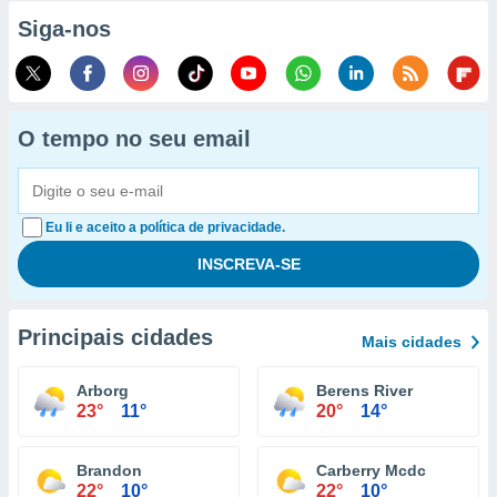
Siga-nos
O tempo no seu email
Eu li e aceito a política de privacidade.
Principais cidades
Mais cidades
Arborg
Berens River
23°
11°
20°
14°
Brandon
Carberry Mcdc
22°
10°
22°
10°