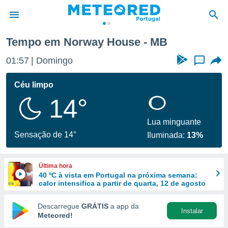
Tempo em Norway House - MB
de
01:57
Domingo
...
 da
empo.pt) foi
Céu limpo
or
14°
is para
e as
 fornecidas
Lua minguante
 qualidade.
Sensação de 14°
Iluminada:
13%
r a este
s das
opções:
Última hora
40 ºC à vista em Portugal na próxima semana:
ookies e
calor intensifica a partir de quarta, 12 de agosto
 forma
Descarregue
GRÁTIS
a app da
Instalar
e digital
Meteored!
da,