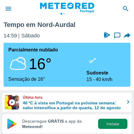
Tempo em Nord-Aurdal
de
14:59
Sábado
...
 da
empo.pt) foi
Parcialmente nublado
or
16°
is para
e as
 fornecidas
Sudoeste
 qualidade.
Sensação de 16°
15
40 km/h
r a este
s das
opções:
Última hora
40 ºC à vista em Portugal na próxima semana:
ookies e
calor intensifica a partir de quarta, 12 de agosto
 forma
Descarregue
GRÁTIS
a app da
Instalar
e digital
Meteored!
da,