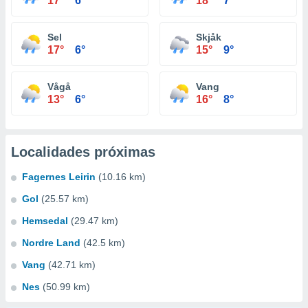
17°
6°
18°
7°
Sel
Skjåk
17°
6°
15°
9°
Vågå
Vang
13°
6°
16°
8°
Localidades próximas
Fagernes Leirin
(10.16 km)
Gol
(25.57 km)
Hemsedal
(29.47 km)
Nordre Land
(42.5 km)
Vang
(42.71 km)
Nes
(50.99 km)