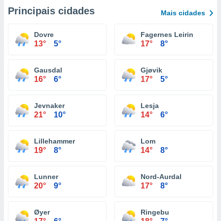
Principais cidades
Mais cidades
Dovre
Fagernes Leirin
13°
5°
17°
8°
Gausdal
Gjøvik
16°
6°
17°
5°
Jevnaker
Lesja
21°
10°
14°
6°
Lillehammer
Lom
19°
8°
14°
8°
Lunner
Nord-Aurdal
20°
9°
17°
8°
Øyer
Ringebu