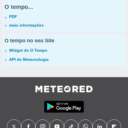
O tempo...
PDF
mais informações
O tempo no seu Site
Widget de O Tempo
API de Meteorologia