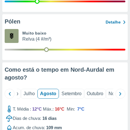
conteúdos.
ção
Pólen
Detalhe
ão através
de
Muito baixo
,
Relva (4 #/m³)
 e
dos,
publicidade
s, estudos
Como está o tempo em Nord-Aurdal em
a e
mento de
agosto
?
ossos 1199
o
Junho
Julho
Agosto
Setembro
Outubro
Novembro
eiros
T. Média :
12°C
Máx.:
16°C
Min:
7°C
Dias de chuva:
16
dias
Acum. de chuva:
109 mm